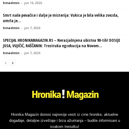
hmadmin
-
jun 16, 2026
Smrt naše pevačice i dalje je misterija: Vukica je bila velika zvezda,
umrla je...
hmadmin
-
jun 7, 2026
SPECIJAL HRONIKAMAGAZIN.RS – Nerazjašnjena ubistva 90-tih! DOSIJE
JUSA, VUJIČIĆ, RAŠČANIN: Trostruka egzekucija na Novom...
hmadmin
-
jun 7, 2026
Hronika Magazin donosi najnovije vesti iz crne hronike, aktuelne
događaje, detaljne izveštaje i brza ažuriranja – budite informisani u
svakom trenutku!