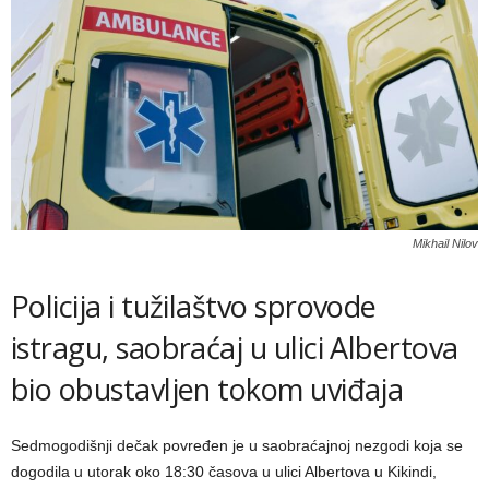
Mikhail Nilov
Policija i tužilaštvo sprovode
istragu, saobraćaj u ulici Albertova
bio obustavljen tokom uviđaja
Sedmogodišnji dečak povređen je u saobraćajnoj nezgodi koja se
dogodila u utorak oko 18:30 časova u ulici Albertova u Kikindi,