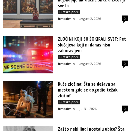
sveta
Filmske priče
hmadmin
-
avgust 2, 2026
0
ZLOČINI KOJI SU ŠOKIRALI SVET: Pet
slučajeva koji ni danas nisu
zaboravljeni
Filmske priče
hmadmin
-
avgust 2, 2026
0
Kuće zločina: Šta se dešava sa
mestom gde se dogodio težak
zločin?
Filmske priče
hmadmin
-
jul 31, 2026
0
Zašto neki ljudi postaju ubice? Šta