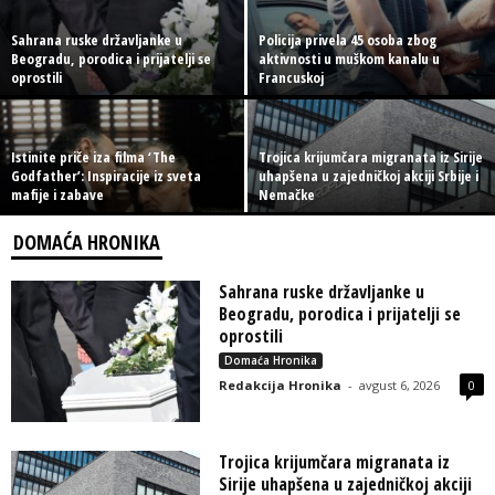
Sahrana ruske državljanke u
Policija privela 45 osoba zbog
Beogradu, porodica i prijatelji se
aktivnosti u muškom kanalu u
oprostili
Francuskoj
Istinite priče iza filma ‘The
Trojica krijumčara migranata iz Sirije
Godfather’: Inspiracije iz sveta
uhapšena u zajedničkoj akciji Srbije i
mafije i zabave
Nemačke
DOMAĆA HRONIKA
Sahrana ruske državljanke u
Beogradu, porodica i prijatelji se
oprostili
Domaća Hronika
Redakcija Hronika
-
avgust 6, 2026
0
Trojica krijumčara migranata iz
Sirije uhapšena u zajedničkoj akciji