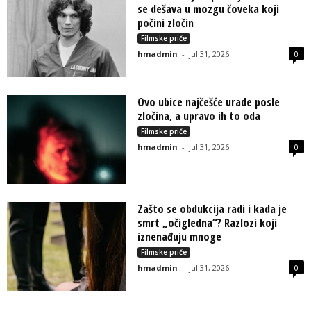
se dešava u mozgu čoveka koji
počini zločin
Filmske priče
hmadmin
-
jul 31, 2026
0
Ovo ubice najčešće urade posle
zločina, a upravo ih to oda
Filmske priče
hmadmin
-
jul 31, 2026
0
Zašto se obdukcija radi i kada je
smrt „očigledna“? Razlozi koji
iznenađuju mnoge
Filmske priče
hmadmin
-
jul 31, 2026
0