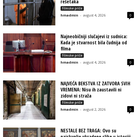
rešetaka
Filmske priče
hmadmin
-
avgust 4, 2026
0
Najneobičniji slučajevi iz sudnica:
Kada je stvarnost bila čudnija od
filma
Filmske priče
hmadmin
-
avgust 4, 2026
0
NAJVEĆA BEKSTVA IZ ZATVORA SVIH
VREMENA: Nisu ih zaustavili ni
zidovi ni straža
Filmske priče
hmadmin
-
avgust 2, 2026
0
NESTALE BEZ TRAGA: Ovo su
najskuplje ukradene slike u istoriji