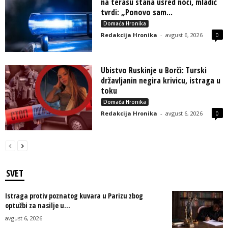
na terasu stana usred noći, mladić
tvrdi: „Ponovo sam...
Domaća Hronika
Redakcija Hronika
-
avgust 6, 2026
0
Ubistvo Ruskinje u Borči: Turski
državljanin negira krivicu, istraga u
toku
Domaća Hronika
Redakcija Hronika
-
avgust 6, 2026
0
SVET
Istraga protiv poznatog kuvara u Parizu zbog
optužbi za nasilje u...
avgust 6, 2026