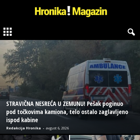
H
r
o
n
i
k
a
M
a
g
a
z
i
n
STRAVIČNA NESREĆA U ZEMUNU! Pešak poginuo
pod točkovima kamiona, telo ostalo zaglavljeno
ispod kabine
Redakcija Hronika
-
avgust 6, 2026