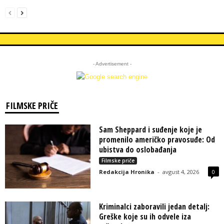
- Advertisement -
FILMSKE PRIČE
Sam Sheppard i suđenje koje je
promenilo američko pravosuđe: Od
ubistva do oslobađanja
Filmske priče
Redakcija Hronika
-
avgust 4, 2026
0
Kriminalci zaboravili jedan detalj:
Greške koje su ih odvele iza