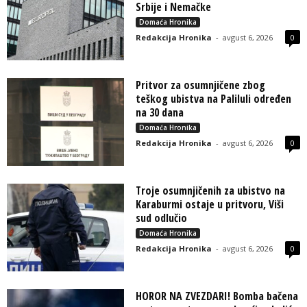
Srbije i Nemačke
Domaća Hronika
Redakcija Hronika
-
avgust 6, 2026
0
Pritvor za osumnjičene zbog
teškog ubistva na Paliluli određen
na 30 dana
Domaća Hronika
Redakcija Hronika
-
avgust 6, 2026
0
Troje osumnjičenih za ubistvo na
Karaburmi ostaje u pritvoru, Viši
sud odlučio
Domaća Hronika
Redakcija Hronika
-
avgust 6, 2026
0
HOROR NA ZVEZDARI! Bomba bačena