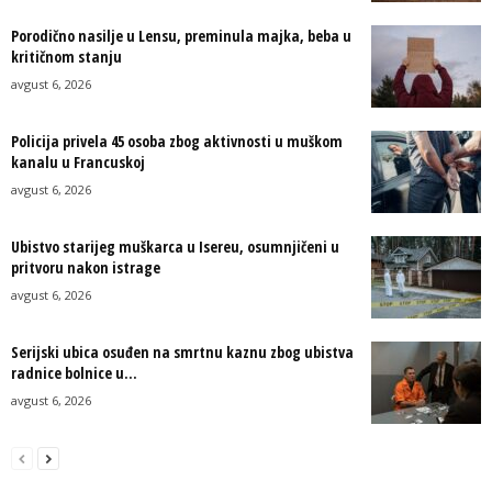
Porodično nasilje u Lensu, preminula majka, beba u
kritičnom stanju
avgust 6, 2026
Policija privela 45 osoba zbog aktivnosti u muškom
kanalu u Francuskoj
avgust 6, 2026
Ubistvo starijeg muškarca u Isereu, osumnjičeni u
pritvoru nakon istrage
avgust 6, 2026
Serijski ubica osuđen na smrtnu kaznu zbog ubistva
radnice bolnice u...
avgust 6, 2026