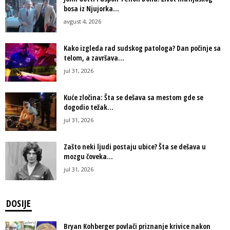
bosa iz Njujorka...
avgust 4, 2026
Kako izgleda rad sudskog patologa? Dan počinje sa
telom, a završava...
jul 31, 2026
Kuće zločina: Šta se dešava sa mestom gde se
dogodio težak...
jul 31, 2026
Zašto neki ljudi postaju ubice? Šta se dešava u
mozgu čoveka...
jul 31, 2026
DOSIJE
Bryan Kohberger povlači priznanje krivice nakon