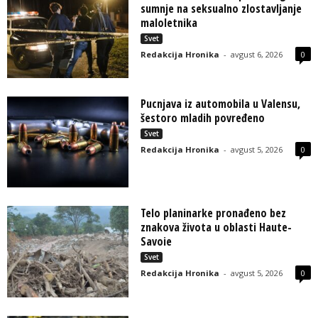
sumnje na seksualno zlostavljanje
maloletnika
Svet
Redakcija Hronika
-
avgust 6, 2026
0
Pucnjava iz automobila u Valensu,
šestoro mladih povređeno
Svet
Redakcija Hronika
-
avgust 5, 2026
0
Telo planinarke pronađeno bez
znakova života u oblasti Haute-
Savoie
Svet
Redakcija Hronika
-
avgust 5, 2026
0