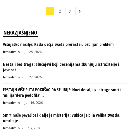
1
2
3
NERAZJAŠNJENO
Vršnjačko nasilje: Kada dečja svađa preraste u ozbiljan problem
hmadmin
-
jul 25, 2026
Nestali bez traga: Slučajevi koji decenijama zbunjuju istražitelje i
javnost
hmadmin
-
jul 22, 2026
EPSTAJN VIŠE PUTA POKUŠAO DA SE UBIJE: Novi detalji iz istrage smrti
‘milijardera pedofila’...
hmadmin
-
jun 16, 2026
Smrt naše pevačice i dalje je misterija: Vukica je bila velika zvezda,
umrla je...
hmadmin
-
jun 7, 2026