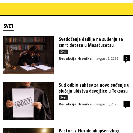
SVET
Svedočenje dadilje na suđenju za
smrt deteta u Masačusetsu
Svet
Redakcija Hronika
-
avgust 6, 2026
0
Sud odbio zahtev za novo suđenje u
slučaju ubistva devojčice u Teksasu
Svet
Redakcija Hronika
-
avgust 6, 2026
0
Pastor iz Floride uhapšen zbog