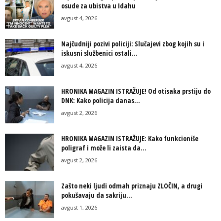
osude za ubistva u Idahu
avgust 4, 2026
Najčudniji pozivi policiji: Slučajevi zbog kojih su i
iskusni službenici ostali...
avgust 4, 2026
HRONIKA MAGAZIN ISTRAŽUJE! Od otisaka prstiju do
DNK: Kako policija danas...
avgust 2, 2026
HRONIKA MAGAZIN ISTRAŽUJE: Kako funkcioniše
poligraf i može li zaista da...
avgust 2, 2026
Zašto neki ljudi odmah priznaju ZLOČIN, a drugi
pokušavaju da sakriju...
avgust 1, 2026