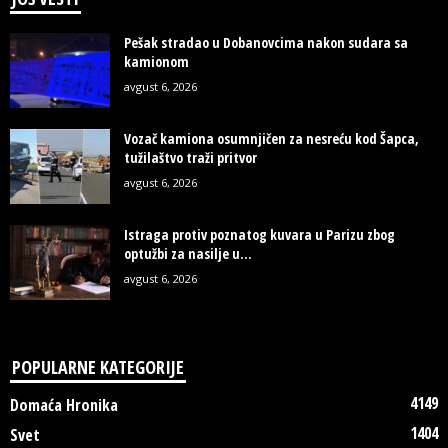
Pešak stradao u Dobanovcima nakon sudara sa
kamionom
avgust 6, 2026
Vozač kamiona osumnjičen za nesreću kod Šapca,
tužilaštvo traži pritvor
avgust 6, 2026
Istraga protiv poznatog kuvara u Parizu zbog
optužbi za nasilje u...
avgust 6, 2026
POPULARNE KATEGORIJE
4149
Domaća Hronika
1404
Svet