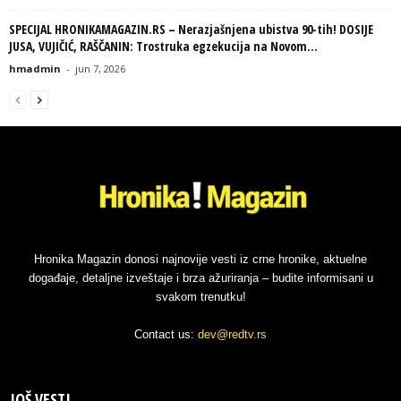
SPECIJAL HRONIKAMAGAZIN.RS – Nerazjašnjena ubistva 90-tih! DOSIJE
JUSA, VUJIČIĆ, RAŠČANIN: Trostruka egzekucija na Novom...
hmadmin
-
jun 7, 2026
Hronika Magazin donosi najnovije vesti iz crne hronike, aktuelne
događaje, detaljne izveštaje i brza ažuriranja – budite informisani u
svakom trenutku!
Contact us:
dev@redtv.rs
JOŠ VESTI