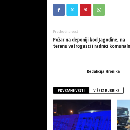
Prethodna vest
Požar na deponiji kod Jagodine, na
terenu vatrogasci i radnici komunal
Redakcija Hronika
POVEZANE VESTI
VIŠE IZ RUBRIKE