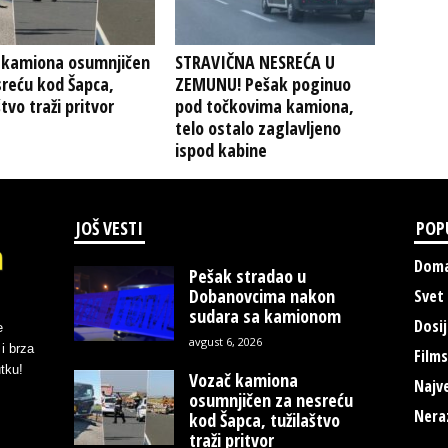
 kamiona osumnjičen
STRAVIČNA NESREĆA U
reću kod Šapca,
ZEMUNU! Pešak poginuo
štvo traži pritvor
pod točkovima kamiona,
telo ostalo zaglavljeno
ispod kabine
JOŠ VESTI
POP
Doma
Pešak stradao u
Dobanovcima nakon
Svet
sudara sa kamionom
Dosij
e
avgust 6, 2026
i brza
Films
tku!
Vozač kamiona
Najve
osumnjičen za nesreću
Nera
kod Šapca, tužilaštvo
traži pritvor