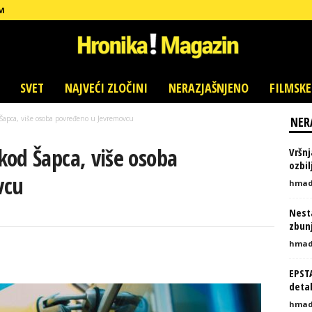
M
SVET
NAJVEĆI ZLOČINI
NERAZJAŠNJENO
FILMSKE
Šapca, više osoba povređeno u Jevremovcu
NER
kod Šapca, više osoba
Vršnj
ozbi
vcu
hmad
Nesta
zbunj
hmad
EPST
detal
hmad