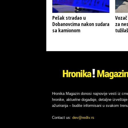
Pešak stradao u
Vozač
Dobanovcima nakon sudara
za nes
sa kamionom
tužila
Hronika Magazin donosi najnovije vesti iz crn
hronike, aktuelne događaje, detaljne izveštaje 
ažuriranja – budite informisani u svakom trenu
Contact us:
dev@redtv.rs