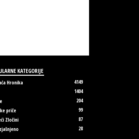
ULARNE KATEGORIJE
4149
ća Hronika
1404
204
e
99
ke priče
87
ći Zločini
28
zjašnjeno