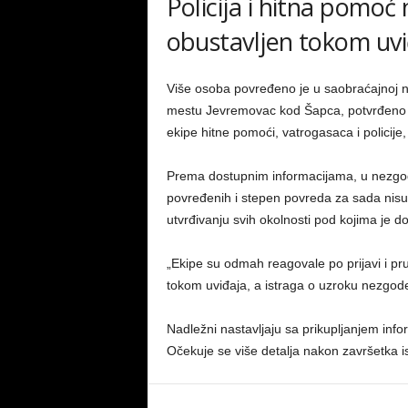
Policija i hitna pomoć
obustavljen tokom uvi
Više osoba povređeno je u saobraćajnoj n
mestu Jevremovac kod Šapca, potvrđeno je
ekipe hitne pomoći, vatrogasaca i policije,
Prema dostupnim informacijama, u nezgodi 
povređenih i stepen povreda za sada nisu 
utvrđivanju svih okolnosti pod kojima je d
„Ekipe su odmah reagovale po prijavi i pr
tokom uviđaja, a istraga o uzroku nezgode j
Nadležni nastavljaju sa prikupljanjem inf
Očekuje se više detalja nakon završetka i