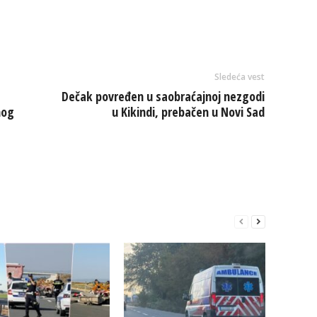
Sledeća vest
Dečak povređen u saobraćajnoj nezgodi
nog
u Kikindi, prebačen u Novi Sad