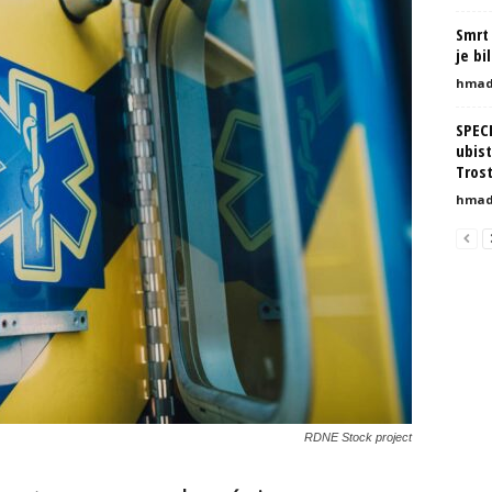
Smrt 
je bi
hmad
SPEC
ubist
Tros
hmad
RDNE Stock project