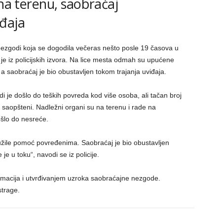
 na terenu, saobraćaj
đaja
ezgodi koja se dogodila večeras nešto posle 19 časova u
 iz policijskih izvora. Na lice mesta odmah su upućene
 a saobraćaj je bio obustavljen tokom trajanja uviđaja.
je došlo do teških povreda kod više osoba, ali tačan broj
saopšteni. Nadležni organi su na terenu i rade na
ošlo do nesreće.
užile pomoć povređenima. Saobraćaj je bio obustavljen
e u toku“, navodi se iz policije.
ormacija i utvrđivanjem uzroka saobraćajne nezgode.
strage.