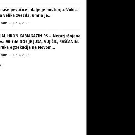
naše pevačice i dalje je misterija: Vukica
la velika zvezda, umrla je...
min
-
jun 7, 2026
IJAL HRONIKAMAGAZIN.RS – Nerazjašnjena
va 90-tih! DOSIJE JUSA, VUJIČIĆ, RAŠČANIN:
truka egzekucija na Novom...
min
-
jun 7, 2026