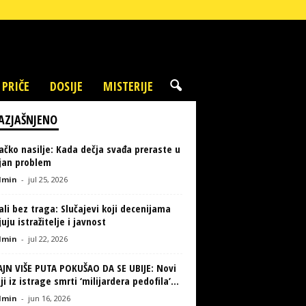
 PRIČE
DOSIJE
MISTERIJE
AZJAŠNJENO
ačko nasilje: Kada dečja svađa preraste u
ljan problem
min
-
jul 25, 2026
li bez traga: Slučajevi koji decenijama
uju istražitelje i javnost
min
-
jul 22, 2026
AJN VIŠE PUTA POKUŠAO DA SE UBIJE: Novi
ji iz istrage smrti ‘milijardera pedofila’...
min
-
jun 16, 2026