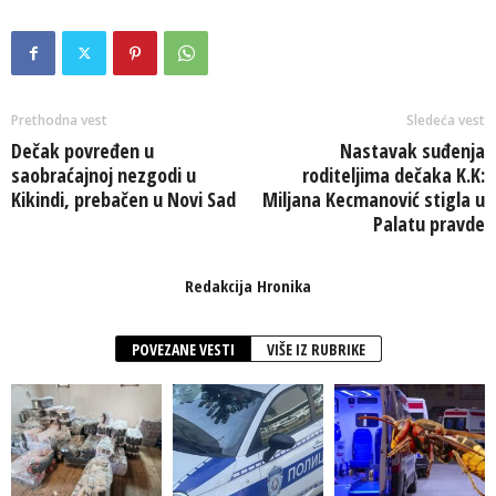
Prethodna vest
Sledeća vest
Dečak povređen u
Nastavak suđenja
saobraćajnoj nezgodi u
roditeljima dečaka K.K:
Kikindi, prebačen u Novi Sad
Miljana Kecmanović stigla u
Palatu pravde
Redakcija Hronika
POVEZANE VESTI
VIŠE IZ RUBRIKE