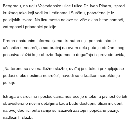
Beogradu, na uglu Vojvođanske ulice i ulice Dr. Ivan Ribara, ispred
kružnog toka koji vodi ka Ledinama i Surčinu, potvrđeno je iz
policijskih izvora. Na licu mesta nalaze se više ekipa hitne pomoći,
vatrogasci i pripadnici policije.
Prema dostupnim informacijama, trenutno nije poznato stanje
učesnika u nesreći, a saobraćaj na ovom delu puta je otežan zbog
prisustva službi koje obezbeđuju mesto događaja i sprovode uviđaj.
„Na terenu su sve nadležne službe, uviđaj je u toku i prikupljaju se
podaci o okolnostima nesreće“, navodi se u kratkom saopštenju
policije.
Istraga o uzrocima i posledicama nesreće je u toku, a javnost će biti
obaveštena o novim detaljima kada budu dostupni. Slični incidenti
na ovoj deonici puta ranije su izazivali zastoje i pojačanu pažnju
nadležnih službi.