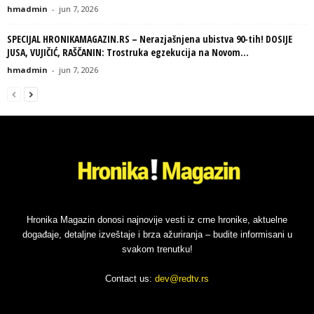
hmadmin
-
jun 7, 2026
SPECIJAL HRONIKAMAGAZIN.RS – Nerazjašnjena ubistva 90-tih! DOSIJE
JUSA, VUJIČIĆ, RAŠČANIN: Trostruka egzekucija na Novom...
hmadmin
-
jun 7, 2026
Hronika Magazin donosi najnovije vesti iz crne hronike, aktuelne
događaje, detaljne izveštaje i brza ažuriranja – budite informisani u
svakom trenutku!
Contact us:
dev@redtv.rs