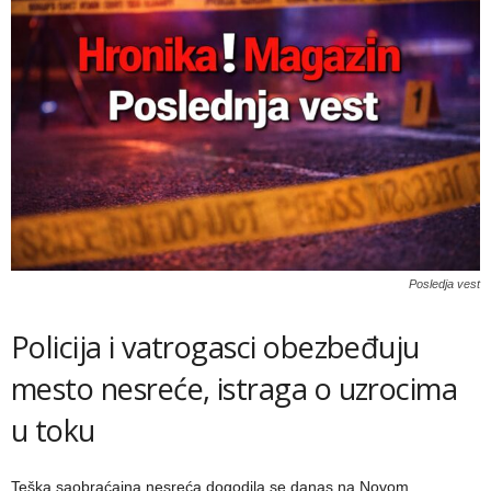
Posledja vest
Policija i vatrogasci obezbeđuju
mesto nesreće, istraga o uzrocima
u toku
Teška saobraćajna nesreća dogodila se danas na Novom