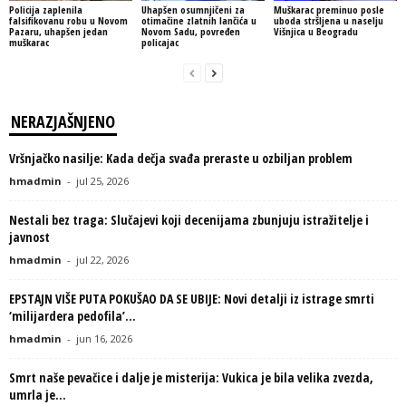
Policija zaplenila
Uhapšen osumnjičeni za
Muškarac preminuo posle
falsifikovanu robu u Novom
otimačine zlatnih lančića u
uboda stršljena u naselju
Pazaru, uhapšen jedan
Novom Sadu, povređen
Višnjica u Beogradu
muškarac
policajac
NERAZJAŠNJENO
Vršnjačko nasilje: Kada dečja svađa preraste u ozbiljan problem
hmadmin
-
jul 25, 2026
Nestali bez traga: Slučajevi koji decenijama zbunjuju istražitelje i
javnost
hmadmin
-
jul 22, 2026
EPSTAJN VIŠE PUTA POKUŠAO DA SE UBIJE: Novi detalji iz istrage smrti
‘milijardera pedofila’...
hmadmin
-
jun 16, 2026
Smrt naše pevačice i dalje je misterija: Vukica je bila velika zvezda,
umrla je...