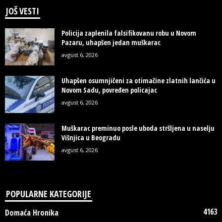
JOŠ VESTI
Policija zaplenila falsifikovanu robu u Novom
Pazaru, uhapšen jedan muškarac
avgust 6, 2026
Uhapšen osumnjičeni za otimačine zlatnih lančića u
Novom Sadu, povređen policajac
avgust 6, 2026
Muškarac preminuo posle uboda stršljena u naselju
Višnjica u Beogradu
avgust 6, 2026
POPULARNE KATEGORIJE
4163
Domaća Hronika