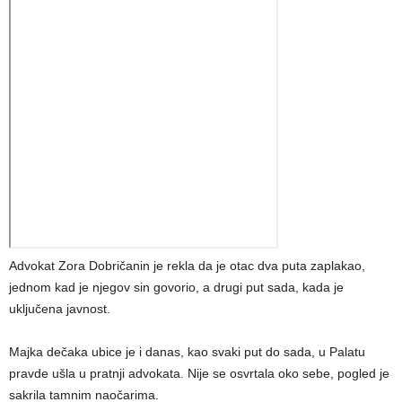
Advokat Zora Dobričanin je rekla da je otac dva puta zaplakao,
jednom kad je njegov sin govorio, a drugi put sada, kada je
uključena javnost.
Majka dečaka ubice je i danas, kao svaki put do sada, u Palatu
pravde ušla u pratnji advokata. Nije se osvrtala oko sebe, pogled je
sakrila tamnim naočarima.