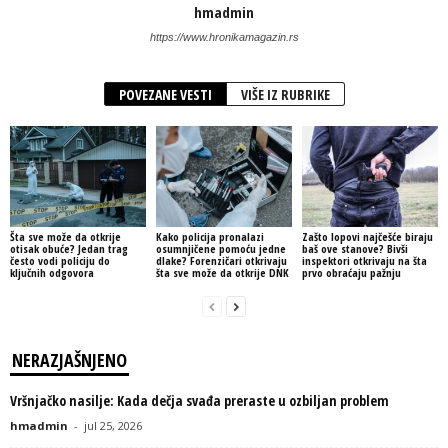
hmadmin
https://www.hronikamagazin.rs
POVEZANE VESTI
VIŠE IZ RUBRIKE
Šta sve može da otkrije
Kako policija pronalazi
Zašto lopovi najčešće biraju
otisak obuće? Jedan trag
osumnjičene pomoću jedne
baš ove stanove? Bivši
često vodi policiju do
dlake? Forenzičari otkrivaju
inspektori otkrivaju na šta
ključnih odgovora
šta sve može da otkrije DNK
prvo obraćaju pažnju
NERAZJAŠNJENO
Vršnjačko nasilje: Kada dečja svađa preraste u ozbiljan problem
hmadmin
-
jul 25, 2026