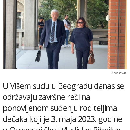
Foto Izvor:
U Višem sudu u Beogradu danas se
održavaju završne reči na
ponovljenom suđenju roditeljima
dečaka koji je 3. maja 2023. godine
u Osnovnoj školi Vladislav Ribnikar