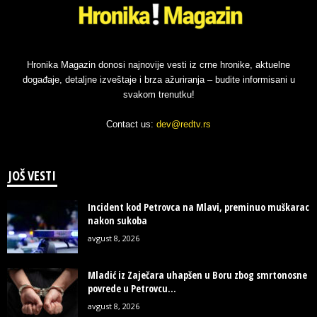
Hronika Magazin donosi najnovije vesti iz crne hronike, aktuelne
događaje, detaljne izveštaje i brza ažuriranja – budite informisani u
svakom trenutku!
Contact us:
dev@redtv.rs
JOŠ VESTI
Incident kod Petrovca na Mlavi, preminuo muškarac
nakon sukoba
avgust 8, 2026
Mladić iz Zaječara uhapšen u Boru zbog smrtonosne
povrede u Petrovcu...
avgust 8, 2026