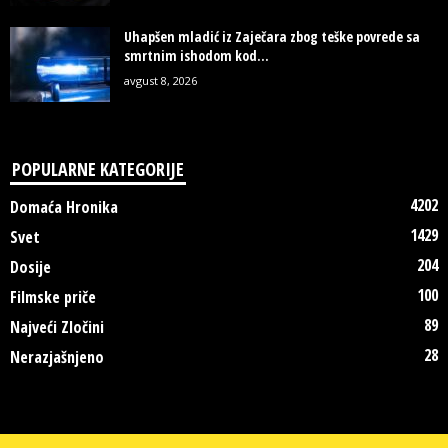
Uhapšen mladić iz Zaječara zbog teške povrede sa
smrtnim ishodom kod...
avgust 8, 2026
POPULARNE KATEGORIJE
4202
Domaća Hronika
1429
Svet
204
Dosije
100
Filmske priče
89
Najveći Zločini
28
Nerazjašnjeno