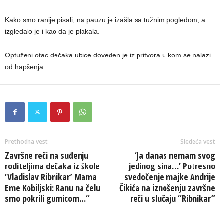
Kako smo ranije pisali, na pauzu je izašla sa tužnim pogledom, a
izgledalo je i kao da je plakala.
Optuženi otac dečaka ubice doveden je iz pritvora u kom se nalazi
od hapšenja.
Prethodna vest
Sledeća vest
Završne reči na suđenju
‘Ja danas nemam svog
roditeljima dečaka iz škole
jedinog sina…’ Potresno
‘Vladislav Ribnikar’ Mama
svedočenje majke Andrije
Eme Kobiljski: Ranu na čelu
Čikića na iznošenju završne
smo pokrili gumicom…“
reči u slučaju “Ribnikar”