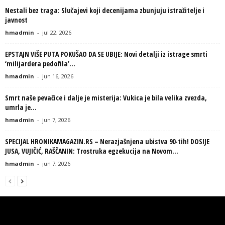
Nestali bez traga: Slučajevi koji decenijama zbunjuju istražitelje i
javnost
hmadmin
-
jul 22, 2026
EPSTAJN VIŠE PUTA POKUŠAO DA SE UBIJE: Novi detalji iz istrage smrti
‘milijardera pedofila’...
hmadmin
-
jun 16, 2026
Smrt naše pevačice i dalje je misterija: Vukica je bila velika zvezda,
umrla je...
hmadmin
-
jun 7, 2026
SPECIJAL HRONIKAMAGAZIN.RS – Nerazjašnjena ubistva 90-tih! DOSIJE
JUSA, VUJIČIĆ, RAŠČANIN: Trostruka egzekucija na Novom...
hmadmin
-
jun 7, 2026