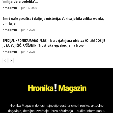
‘milijardera pedofila’...
hmadmin
-
jun 16, 2026
Smrt naše pevačice i dalje je misterija: Vukica je bila velika zvezda,
umrla je...
hmadmin
-
jun 7, 2026
SPECIJAL HRONIKAMAGAZIN.RS – Nerazjašnjena ubistva 90-tih! DOSIJE
JUSA, VUJIČIĆ, RAŠČANIN: Trostruka egzekucija na Novom...
hmadmin
-
jun 7, 2026
Hronika Magazin donosi najnovije vesti iz crne hronike, aktuelne
događaje, detaljne izveštaje i brza ažuriranja – budite informisani u