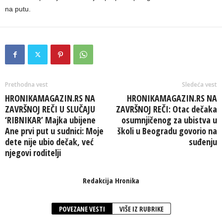
na putu.
Prethodna vest
Sledeća vest
HRONIKAMAGAZIN.RS NA
HRONIKAMAGAZIN.RS NA
ZAVRŠNOJ REČI U SLUČAJU
ZAVRŠNOJ REČI: Otac dečaka
‘RIBNIKAR’ Majka ubijene
osumnjičenog za ubistva u
Ane prvi put u sudnici: Moje
školi u Beogradu govorio na
dete nije ubio dečak, već
suđenju
njegovi roditelji
Redakcija Hronika
POVEZANE VESTI
VIŠE IZ RUBRIKE