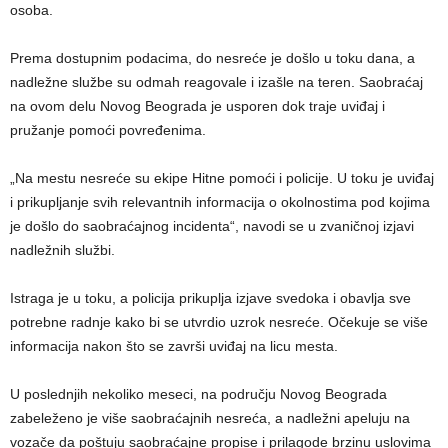
osoba.
Prema dostupnim podacima, do nesreće je došlo u toku dana, a
nadležne službe su odmah reagovale i izašle na teren. Saobraćaj
na ovom delu Novog Beograda je usporen dok traje uviđaj i
pružanje pomoći povređenima.
„Na mestu nesreće su ekipe Hitne pomoći i policije. U toku je uviđaj
i prikupljanje svih relevantnih informacija o okolnostima pod kojima
je došlo do saobraćajnog incidenta“, navodi se u zvaničnoj izjavi
nadležnih službi.
Istraga je u toku, a policija prikuplja izjave svedoka i obavlja sve
potrebne radnje kako bi se utvrdio uzrok nesreće. Očekuje se više
informacija nakon što se završi uviđaj na licu mesta.
U poslednjih nekoliko meseci, na području Novog Beograda
zabeleženo je više saobraćajnih nesreća, a nadležni apeluju na
vozače da poštuju saobraćajne propise i prilagode brzinu uslovima