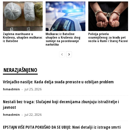
Zaplena marihuane u
Muškarac iz Batočine
Policija privela
Kruševcu, uhapšen muškarac
uhapšen u Kruševcu zbog
osumnjičenog za krađu pet
iz Batočine
sumnje na posedovanje
vozila u Rumi i Staroj Pazovi
narkotika
NERAZJAŠNJENO
Vršnjačko nasilje: Kada dečja svađa preraste u ozbiljan problem
hmadmin
-
jul 25, 2026
Nestali bez traga: Slučajevi koji decenijama zbunjuju istražitelje i
javnost
hmadmin
-
jul 22, 2026
EPSTAJN VIŠE PUTA POKUŠAO DA SE UBIJE: Novi detalji iz istrage smrti