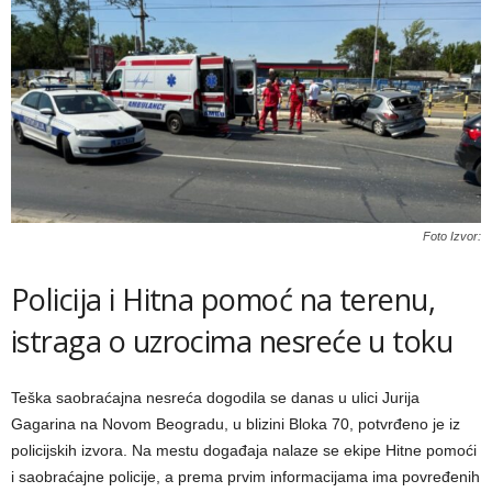
Foto Izvor:
Policija i Hitna pomoć na terenu,
istraga o uzrocima nesreće u toku
Teška saobraćajna nesreća dogodila se danas u ulici Jurija
Gagarina na Novom Beogradu, u blizini Bloka 70, potvrđeno je iz
policijskih izvora. Na mestu događaja nalaze se ekipe Hitne pomoći
i saobraćajne policije, a prema prvim informacijama ima povređenih