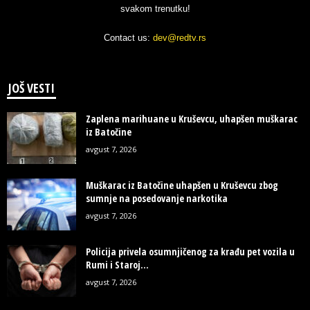
svakom trenutku!
Contact us:
dev@redtv.rs
JOŠ VESTI
Zaplena marihuane u Kruševcu, uhapšen muškarac
iz Batočine
avgust 7, 2026
Muškarac iz Batočine uhapšen u Kruševcu zbog
sumnje na posedovanje narkotika
avgust 7, 2026
Policija privela osumnjičenog za krađu pet vozila u
Rumi i Staroj...
avgust 7, 2026