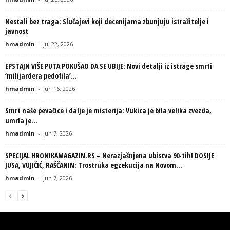
Nestali bez traga: Slučajevi koji decenijama zbunjuju istražitelje i
javnost
hmadmin
-
jul 22, 2026
EPSTAJN VIŠE PUTA POKUŠAO DA SE UBIJE: Novi detalji iz istrage smrti
‘milijardera pedofila’...
hmadmin
-
jun 16, 2026
Smrt naše pevačice i dalje je misterija: Vukica je bila velika zvezda,
umrla je...
hmadmin
-
jun 7, 2026
SPECIJAL HRONIKAMAGAZIN.RS – Nerazjašnjena ubistva 90-tih! DOSIJE
JUSA, VUJIČIĆ, RAŠČANIN: Trostruka egzekucija na Novom...
hmadmin
-
jun 7, 2026