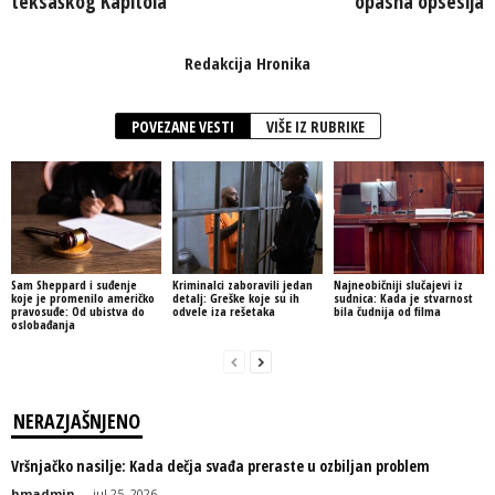
teksaškog Kapitola
opasna opsesija
Redakcija Hronika
POVEZANE VESTI
VIŠE IZ RUBRIKE
Sam Sheppard i suđenje
Kriminalci zaboravili jedan
Najneobičniji slučajevi iz
koje je promenilo američko
detalj: Greške koje su ih
sudnica: Kada je stvarnost
pravosuđe: Od ubistva do
odvele iza rešetaka
bila čudnija od filma
oslobađanja
NERAZJAŠNJENO
Vršnjačko nasilje: Kada dečja svađa preraste u ozbiljan problem
hmadmin
-
jul 25, 2026