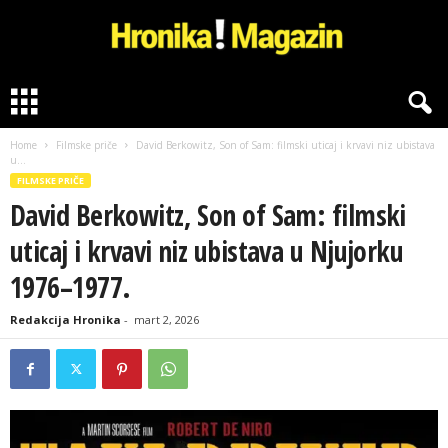
H
r
o
Home
Filmske priče
David Berkowitz, Son of Sam: filmski uticaj i krvavi niz ubistava
n
u...
i
FILMSKE PRIČE
k
David Berkowitz, Son of Sam: filmski
a
M
uticaj i krvavi niz ubistava u Njujorku
a
g
1976–1977.
a
z
Redakcija Hronika
-
mart 2, 2026
i
n