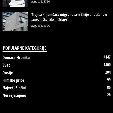
avgust 6, 2026
Trojica krijumčara migranata iz Sirije uhapšena u
zajedničkoj akciji Srbije i...
avgust 6, 2026
POPULARNE KATEGORIJE
4147
Domaća Hronika
1400
Svet
204
Dosije
99
Filmske priče
86
Najveći Zločini
28
Nerazjašnjeno