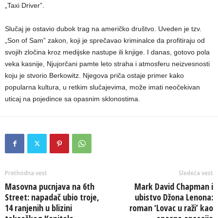
„Taxi Driver”.
Slučaj je ostavio dubok trag na američko društvo. Uveden je tzv.
„Son of Sam” zakon, koji je sprečavao kriminalce da profitiraju od
svojih zločina kroz medijske nastupe ili knjige. I danas, gotovo pola
veka kasnije, Njujorčani pamte leto straha i atmosferu neizvesnosti
koju je stvorio Berkowitz. Njegova priča ostaje primer kako
popularna kultura, u retkim slučajevima, može imati neočekivan
uticaj na pojedince sa opasnim sklonostima.
Prethodna vest
Sledeća vest
Masovna pucnjava na 6th
Mark David Chapman i
Street: napadač ubio troje,
ubistvo Džona Lenona:
14 ranjenih u blizini
roman ‘Lovac u raži’ kao