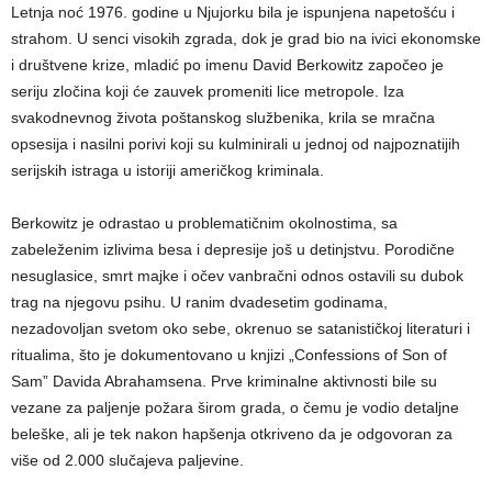
Letnja noć 1976. godine u Njujorku bila je ispunjena napetošću i
strahom. U senci visokih zgrada, dok je grad bio na ivici ekonomske
i društvene krize, mladić po imenu David Berkowitz započeo je
seriju zločina koji će zauvek promeniti lice metropole. Iza
svakodnevnog života poštanskog službenika, krila se mračna
opsesija i nasilni porivi koji su kulminirali u jednoj od najpoznatijih
serijskih istraga u istoriji američkog kriminala.
Berkowitz je odrastao u problematičnim okolnostima, sa
zabeleženim izlivima besa i depresije još u detinjstvu. Porodične
nesuglasice, smrt majke i očev vanbračni odnos ostavili su dubok
trag na njegovu psihu. U ranim dvadesetim godinama,
nezadovoljan svetom oko sebe, okrenuo se satanističkoj literaturi i
ritualima, što je dokumentovano u knjizi „Confessions of Son of
Sam” Davida Abrahamsena. Prve kriminalne aktivnosti bile su
vezane za paljenje požara širom grada, o čemu je vodio detaljne
beleške, ali je tek nakon hapšenja otkriveno da je odgovoran za
više od 2.000 slučajeva paljevine.