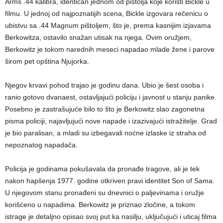
Arms .44 kalibra, identičan jednom od pištolja koje koristi Bickle u
filmu. U jednoj od najpoznatijih scena, Bickle izgovara rečenicu o
ubistvu sa .44 Magnum pištoljem, što je, prema kasnijim izjavama
Berkowitza, ostavilo snažan utisak na njega. Ovim oružjem,
Berkowitz je tokom narednih meseci napadao mlade žene i parove
širom pet opština Njujorka.
Njegov krvavi pohod trajao je godinu dana. Ubio je šest osoba i
ranio gotovo dvanaest, ostavljajući policiju i javnost u stanju panike.
Posebno je zastrašujuće bilo to što je Berkowitz slao zagonetna
pisma policiji, najavljujući nove napade i izazivajući istražitelje. Grad
je bio paralisan, a mladi su izbegavali noćne izlaske iz straha od
nepoznatog napadača.
Policija je godinama pokušavala da pronađe tragove, ali je tek
nakon hapšenja 1977. godine otkriven pravi identitet Son of Sama.
U njegovom stanu pronađeni su dnevnici o paljevinama i oružje
korišćeno u napadima. Berkowitz je priznao zločine, a tokom
istrage je detaljno opisao svoj put ka nasilju, uključujući i uticaj filma