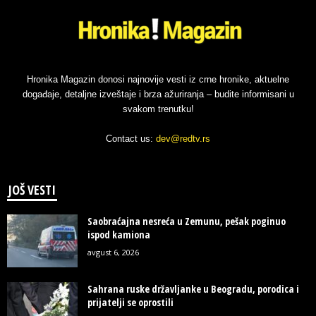
Hronika Magazin donosi najnovije vesti iz crne hronike, aktuelne
događaje, detaljne izveštaje i brza ažuriranja – budite informisani u
svakom trenutku!
Contact us:
dev@redtv.rs
JOŠ VESTI
Saobraćajna nesreća u Zemunu, pešak poginuo
ispod kamiona
avgust 6, 2026
Sahrana ruske državljanke u Beogradu, porodica i
prijatelji se oprostili