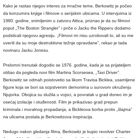
Kako je rastao njegov interes za mračne teme, Berkowitz je počeo
da konzumira knjige i filmove o serijskim ubicama. U intervjuima iz
1980. godine, snimljenim u zatvoru Attica, priznao je da su filmovi
poput „The Boston Strangler” i priče o Jacku the Ripperu dodatno
podsticali njegovu agresiju. „Filmovi mi nisu uzrokovali to, ali su me
uverili da su moje destruktivne težnje opravdane”, rekao je tada
novinaru Jacku Jonesu.
Prelomni trenutak dogodio se 1976. godine, kada je sa prijateljem
otišao da pogleda novi film Martina Scorsesea, „Taxi Driver”.
Berkowitz se odmah poistovetio sa likom Travisa Bicklea, usamljene
figure koja se bori sa sopstvenim demonima u surovom okruženju
Njujorka. Obojica su služila u vojsci, a povratak u grad doneo im je
osećaj izolacije i otuđenosti. Film je prikazivao grad prepun
kriminala i moralnog propadanja, a Bickleova borba protiv „šlajma”
na ulicama postala je Berkowitzova inspiracija.
Nedugo nakon gledanja filma, Berkowitz je kupio revolver Charter