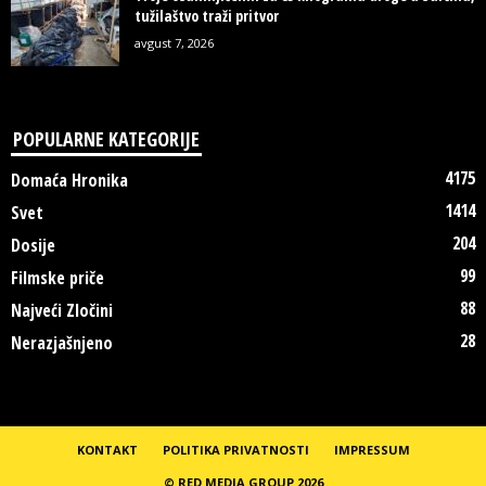
tužilaštvo traži pritvor
avgust 7, 2026
POPULARNE KATEGORIJE
4175
Domaća Hronika
1414
Svet
204
Dosije
99
Filmske priče
88
Najveći Zločini
28
Nerazjašnjeno
KONTAKT
POLITIKA PRIVATNOSTI
IMPRESSUM
© RED MEDIA GROUP 2026