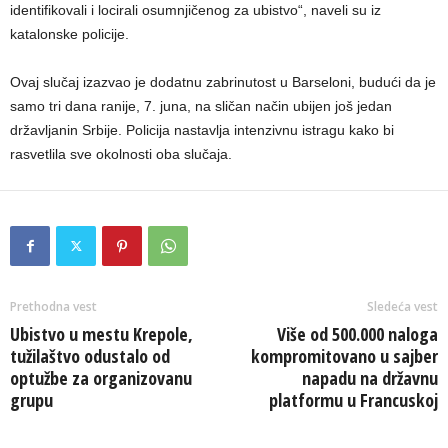
identifikovali i locirali osumnjičenog za ubistvo“, naveli su iz
katalonske policije.
Ovaj slučaj izazvao je dodatnu zabrinutost u Barseloni, budući da je
samo tri dana ranije, 7. juna, na sličan način ubijen još jedan
državljanin Srbije. Policija nastavlja intenzivnu istragu kako bi
rasvetlila sve okolnosti oba slučaja.
Prethodna vest
Sledeća vest
Ubistvo u mestu Krepole,
Više od 500.000 naloga
tužilaštvo odustalo od
kompromitovano u sajber
optužbe za organizovanu
napadu na državnu
grupu
platformu u Francuskoj