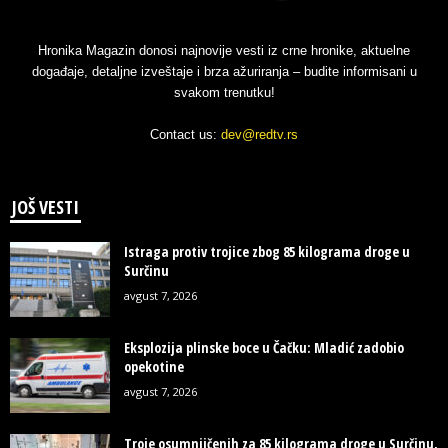
Hronika Magazin donosi najnovije vesti iz crne hronike, aktuelne
događaje, detaljne izveštaje i brza ažuriranja – budite informisani u
svakom trenutku!
Contact us:
dev@redtv.rs
JOŠ VESTI
Istraga protiv trojice zbog 85 kilograma droge u
Surčinu
avgust 7, 2026
Eksplozija plinske boce u Čačku: Mladić zadobio
opekotine
avgust 7, 2026
Troje osumnjičenih za 85 kilograma droge u Surčinu,