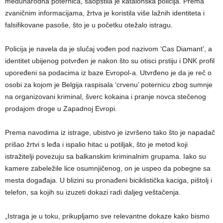
međunarodna poternica, saopštila je katalonska policija. Prema
zvaničnim informacijama, žrtva je koristila više lažnih identiteta i
falsifikovane pasoše, što je u početku otežalo istragu.
Policija je navela da je slučaj vođen pod nazivom ‘Cas Diamant’, a
identitet ubijenog potvrđen je nakon što su otisci prstiju i DNK profil
upoređeni sa podacima iz baze Evropol-a. Utvrđeno je da je reč o
osobi za kojom je Belgija raspisala ‘crvenu’ poternicu zbog sumnje
na organizovani kriminal, šverc kokaina i pranje novca stečenog
prodajom droge u Zapadnoj Evropi.
Prema navodima iz istrage, ubistvo je izvršeno tako što je napadač
prišao žrtvi s leđa i ispalio hitac u potiljak, što je metod koji
istražitelji povezuju sa balkanskim kriminalnim grupama. Iako su
kamere zabeležile lice osumnjičenog, on je uspeo da pobegne sa
mesta događaja. U blizini su pronađeni biciklistička kaciga, pištolj i
telefon, sa kojih su izuzeti dokazi radi daljeg veštačenja.
„Istraga je u toku, prikupljamo sve relevantne dokaze kako bismo