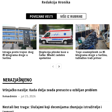
Redakcija Hronika
POVEZANE VESTI
VIŠE IZ RUBRIKE
Istraga protiv trojice zbog
Eksplozija plinske boce u
Troje osumnjičenih za 85
85 kilograma droge u
Čačku: Mladić zadobio
kilograma droge u Surčinu,
Surčinu
opekotine
tužilaštvo traži pritvor
NERAZJAŠNJENO
Vršnjačko nasilje: Kada dečja svađa preraste u ozbiljan problem
hmadmin
-
jul 25, 2026
Nestali bez traga: Slučajevi koji decenijama zbunjuju istražitelje i
javnost