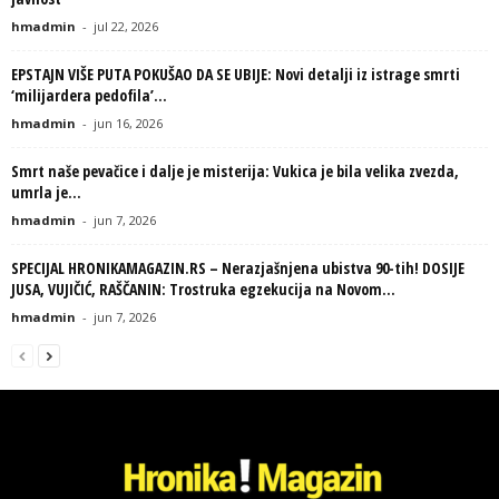
hmadmin
-
jul 22, 2026
EPSTAJN VIŠE PUTA POKUŠAO DA SE UBIJE: Novi detalji iz istrage smrti
‘milijardera pedofila’...
hmadmin
-
jun 16, 2026
Smrt naše pevačice i dalje je misterija: Vukica je bila velika zvezda,
umrla je...
hmadmin
-
jun 7, 2026
SPECIJAL HRONIKAMAGAZIN.RS – Nerazjašnjena ubistva 90-tih! DOSIJE
JUSA, VUJIČIĆ, RAŠČANIN: Trostruka egzekucija na Novom...
hmadmin
-
jun 7, 2026