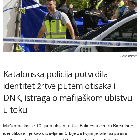
Foto Izvor:
Katalonska policija potvrdila
identitet žrtve putem otisaka i
DNK, istraga o mafijaškom ubistvu
u toku
Muškarac koji je 10. juna ubijen u Ulici Balmes u centru Barselone
identifikovan je kao državljanin Srbije za kojim je bila raspisana