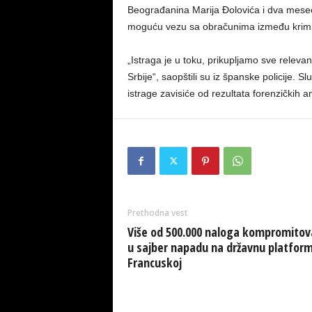
Beograđanina Marija Đolovića i dva meseca
moguću vezu sa obračunima između krimi
„Istraga je u toku, prikupljamo sve releva
Srbije“, saopštili su iz španske policije. Slu
istrage zavisiće od rezultata forenzičkih an
Prethodna vest
Više od 500.000 naloga kompromito
u sajber napadu na državnu platfor
Francuskoj