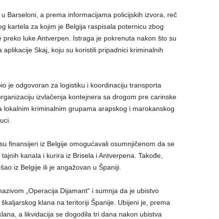
. u Barseloni, a prema informacijama policijskih izvora, reč
 kartela za kojim je Belgija raspisala poternicu zbog
 preko luke Antverpen. Istraga je pokrenuta nakon što su
aplikacije Skaj, koju su koristili pripadnici kriminalnih
io je odgovoran za logistiku i koordinaciju transporta
organizaciju izvlačenja kontejnera sa drogom pre carinske
o sa lokalnim kriminalnim grupama arapskog i marokanskog
uci.
a su finansijeri iz Belgije omogućavali osumnjičenom da se
tajnih kanala i kurira iz Brisela i Antverpena. Takođe,
ošao iz Belgije ili je angažovan u Španiji.
nazivom „Operacija Dijamant“ i sumnja da je ubistvo
ljarskog klana na teritoriji Španije. Ubijeni je, prema
ana, a likvidacija se dogodila tri dana nakon ubistva