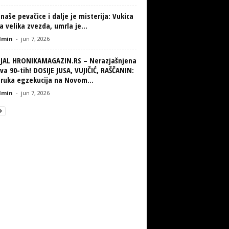
naše pevačice i dalje je misterija: Vukica
la velika zvezda, umrla je...
min
-
jun 7, 2026
IJAL HRONIKAMAGAZIN.RS – Nerazjašnjena
va 90-tih! DOSIJE JUSA, VUJIČIĆ, RAŠČANIN:
truka egzekucija na Novom...
min
-
jun 7, 2026