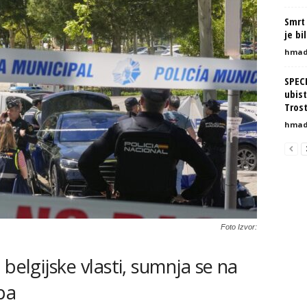
Smrt 
je bi
hmad
SPEC
ubist
Tros
hmad
Foto Izvor:
 belgijske vlasti, sumnja se na
pa