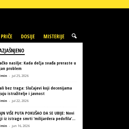
 PRIČE
DOSIJE
MISTERIJE
AZJAŠNJENO
ačko nasilje: Kada dečja svađa preraste u
ljan problem
min
-
jul 25, 2026
li bez traga: Slučajevi koji decenijama
uju istražitelje i javnost
min
-
jul 22, 2026
AJN VIŠE PUTA POKUŠAO DA SE UBIJE: Novi
ji iz istrage smrti ‘milijardera pedofila’...
min
-
jun 16, 2026