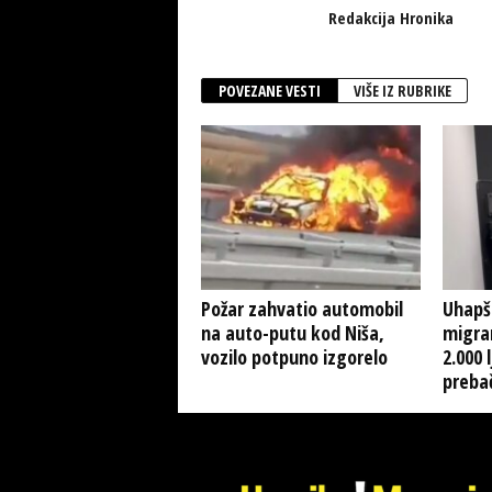
Redakcija Hronika
POVEZANE VESTI
VIŠE IZ RUBRIKE
Požar zahvatio automobil
Uhapš
na auto-putu kod Niša,
migra
vozilo potpuno izgorelo
2.000 
prebač