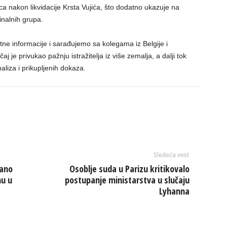
 nakon likvidacije Krsta Vujića, što dodatno ukazuje na
nalnih grupa.
ntne informacije i sarađujemo sa kolegama iz Belgije i
čaj je privukao pažnju istražitelja iz više zemalja, a dalji tok
aliza i prikupljenih dokaza.
Sledeća vest
vano
Osoblje suda u Parizu kritikovalo
mu u
postupanje ministarstva u slučaju
Lyhanna