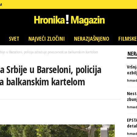
M
SVET
NAJVEĆI ZLOČINI
NERAZJAŠNJENO
FILMSKE
rbije u Barseloni, policija istražuje povezanost sa balkanskim kartelom
NER
a Srbije u Barseloni, policija
Vršnj
ozbi
sa balkanskim kartelom
hmad
Nesta
zbunj
hmad
EPST
detal
hmad