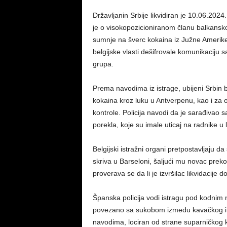
Državljanin Srbije likvidiran je 10.06.2024
je o visokopozicioniranom članu balkanskog
sumnje na šverc kokaina iz Južne Amerike
belgijske vlasti dešifrovale komunikaciju sa 
grupa.
Prema navodima iz istrage, ubijeni Srbin b
kokaina kroz luku u Antverpenu, kao i za 
kontrole. Policija navodi da je sarađiva
porekla, koje su imale uticaj na radnike u l
Belgijski istražni organi pretpostavljaju d
skriva u Barseloni, šaljući mu novac preko 
proverava se da li je izvršilac likvidacije d
Španska policija vodi istragu pod kodnim 
povezano sa sukobom između kavačkog i ška
navodima, lociran od strane suparničkog kl