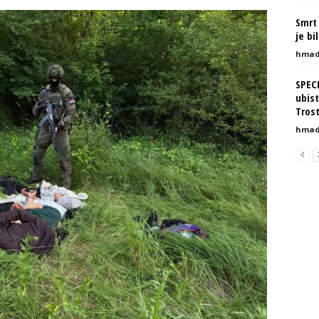
Smrt 
je bi
hmad
SPEC
ubist
Tros
hmad