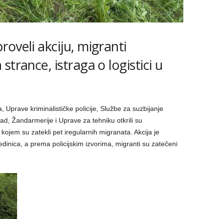
oveli akciju, migranti
trance, istraga o logistici u
, Uprave kriminalističke policije, Službe za suzbijanje
ad, Žandarmerije i Uprave za tehniku otkrili su
ojem su zatekli pet iregularnih migranata. Akcija je
jedinica, a prema policijskim izvorima, migranti su zatečeni