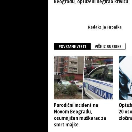
Beogradu, optuženi negirao krivicu
Redakcija Hronika
POVEZANE VESTI
VIŠE IZ RUBRIKE
Porodični incident na
Optužn
Novom Beogradu,
20 os
osumnjičen muškarac za
zločin
smrt majke