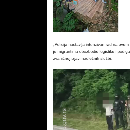
„Policija nastavlja intenzivan rad na ovom s
je migrantima obezbedio logistiku i podig
zvaničnoj izjavi nadležnih službi.
Pregledač
video
zapisa