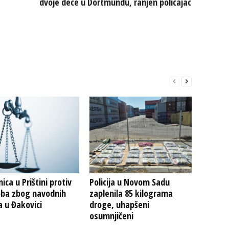
dvoje dece u Dortmundu, ranjen policajac
ica u Prištini protiv
Policija u Novom Sadu
oba zbog navodnih
zaplenila 85 kilograma
a u Đakovici
droge, uhapšeni
osumnjičeni