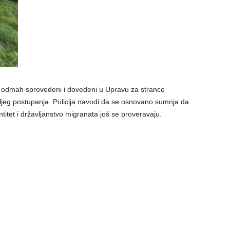
u odmah sprovedeni i dovedeni u Upravu za strance
ljeg postupanja. Policija navodi da se osnovano sumnja da
entitet i državljanstvo migranata još se proveravaju.