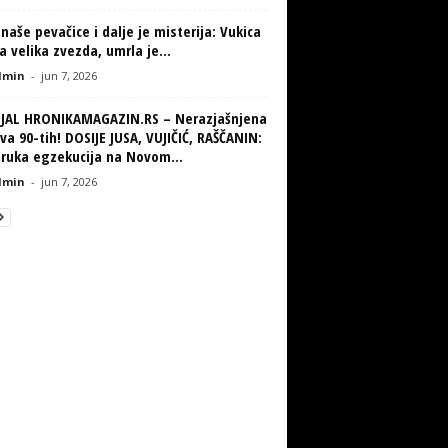
naše pevačice i dalje je misterija: Vukica
la velika zvezda, umrla je...
min
-
jun 7, 2026
IJAL HRONIKAMAGAZIN.RS – Nerazjašnjena
va 90-tih! DOSIJE JUSA, VUJIČIĆ, RAŠČANIN:
truka egzekucija na Novom...
min
-
jun 7, 2026