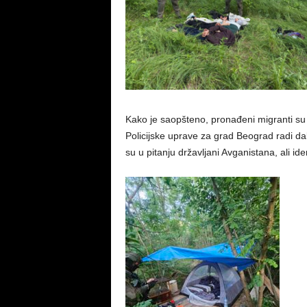
Kako je saopšteno, pronađeni migranti s
Policijske uprave za grad Beograd radi da
su u pitanju državljani Avganistana, ali id