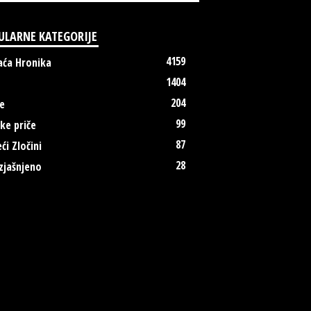
ULARNE KATEGORIJE
4159
ća Hronika
1404
204
e
99
ke priče
87
ći Zločini
28
zjašnjeno