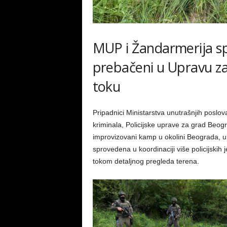
MUP i Žandarmerija spr
prebačeni u Upravu za s
toku
Pripadnici Ministarstva unutrašnjih poslova
kriminala, Policijske uprave za grad Beogr
improvizovani kamp u okolini Beograda, u k
sprovedena u koordinaciji više policijskih 
tokom detaljnog pregleda terena.