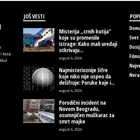
JOŠ VESTI
POP
Doma
Misterija „crnih kutija“
koje su promenile
Svet
istrage: Kako mali uređaji
Dosij
e
otkrivaju...
i brza
Films
avgust 6, 2026
tku!
Najve
Najmisterioznije šifre
Nera
koje niko nije uspeo da
dešifruje: Poruke koje i...
avgust 6, 2026
Porodični incident na
Novom Beogradu,
osumnjičen muškarac za
smrt majke
avgust 6, 2026