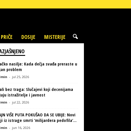
 PRIČE
DOSIJE
MISTERIJE
AZJAŠNJENO
ačko nasilje: Kada dečja svađa preraste u
ljan problem
min
-
jul 25, 2026
li bez traga: Slučajevi koji decenijama
uju istražitelje i javnost
min
-
jul 22, 2026
AJN VIŠE PUTA POKUŠAO DA SE UBIJE: Novi
ji iz istrage smrti ‘milijardera pedofila’...
min
-
jun 16, 2026