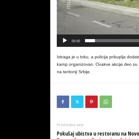
00:00
Istraga je u toku, a policija prikuplja do
kamp organizovan. Ovakve akcije deo su po
na teritoriji Srbije.
Prethodna vest
Pokušaj ubistva u restoranu na Nov