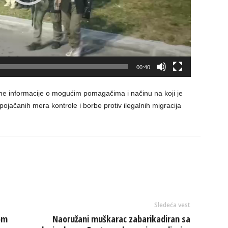
00:40
datne informacije o mogućim pomagačima i načinu na koji je
jačanih mera kontrole i borbe protiv ilegalnih migracija
Sledeća vest
om
Naoružani muškarac zabarikadiran sa