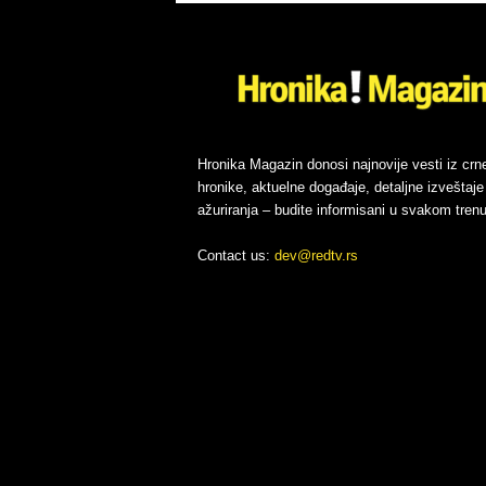
Hronika Magazin donosi najnovije vesti iz crn
hronike, aktuelne događaje, detaljne izveštaje 
ažuriranja – budite informisani u svakom trenu
Contact us:
dev@redtv.rs