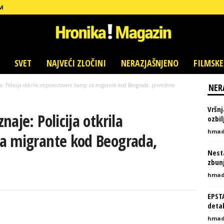
M
SVET
NAJVEĆI ZLOČINI
NERAZJAŠNJENO
FILMSKE
: Policija otkrila improvizovani kamp za migrante kod Beograda, privedeno
NER
Vršnj
aje: Policija otkrila
ozbi
hmad
a migrante kod Beograda,
Nesta
zbunj
hmad
EPST
detal
hmad