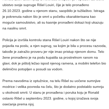
ubistvo svoje supruge Rišel Louiri, čije je telo pronađeno
26.10.2023. godine u njenom stanu, saopštilo je tužilaštvo. Istraga
je pokrenuta nakon što je smrt u početku okarakterisana kao
moguće samoubistvo, ali su kasnije pronađeni dokazi koji ukazuju
na nasilnu smrt.
Policija je izvršila kontrolu stana Rišel Louiri nakon što se nije
pojavila na poslu, a njen suprug, sa kojim je bila u procesu razvoda,
takođe je zatražio proveru jer nije imao pristup njenom domu. Telo
žene pronađeno je na podu kupatila sa prostrelnom ranom na
glavi, dok je pištolj ležao ispod njenog ramena, a mobilni telefon bio
delimično potopljen u posudi sa vodom.
Prema navodima iz optužnice, na telu Rišel su uočene sumnjive
modrice i velika povreda na čelu, što je dodatno podstaklo sumnju
u okolnosti smrti. U stanu je pronađena i poruka koju je Ronald
ostavio Rišel u septembru 2023. godine, u kojoj izražava svoja
osećanja prema njoj.