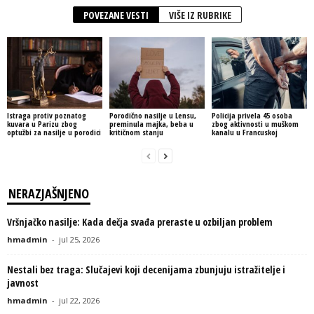
POVEZANE VESTI
VIŠE IZ RUBRIKE
Istraga protiv poznatog
Porodično nasilje u Lensu,
Policija privela 45 osoba
kuvara u Parizu zbog
preminula majka, beba u
zbog aktivnosti u muškom
optužbi za nasilje u porodici
kritičnom stanju
kanalu u Francuskoj
NERAZJAŠNJENO
Vršnjačko nasilje: Kada dečja svađa preraste u ozbiljan problem
hmadmin
-
jul 25, 2026
Nestali bez traga: Slučajevi koji decenijama zbunjuju istražitelje i
javnost
hmadmin
-
jul 22, 2026