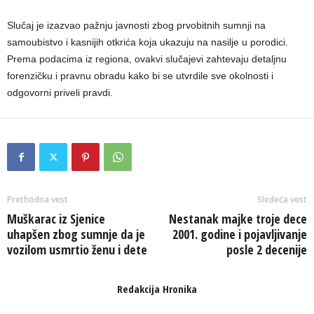
Slučaj je izazvao pažnju javnosti zbog prvobitnih sumnji na
samoubistvo i kasnijih otkrića koja ukazuju na nasilje u porodici.
Prema podacima iz regiona, ovakvi slučajevi zahtevaju detaljnu
forenzičku i pravnu obradu kako bi se utvrdile sve okolnosti i
odgovorni priveli pravdi.
Prethodna vest
Sledeća vest
Muškarac iz Sjenice
Nestanak majke troje dece
uhapšen zbog sumnje da je
2001. godine i pojavljivanje
vozilom usmrtio ženu i dete
posle 2 decenije
Redakcija Hronika