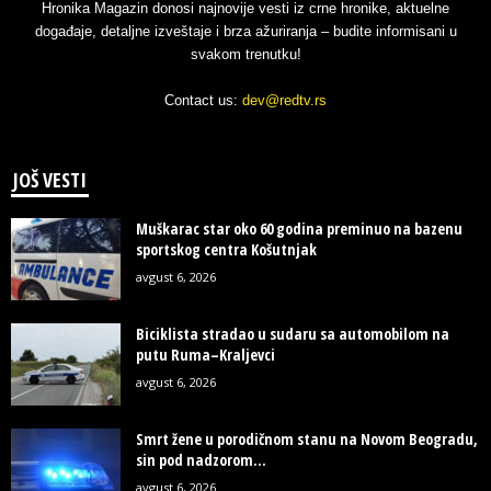
Hronika Magazin donosi najnovije vesti iz crne hronike, aktuelne
događaje, detaljne izveštaje i brza ažuriranja – budite informisani u
svakom trenutku!
Contact us:
dev@redtv.rs
JOŠ VESTI
Muškarac star oko 60 godina preminuo na bazenu
sportskog centra Košutnjak
avgust 6, 2026
Biciklista stradao u sudaru sa automobilom na
putu Ruma–Kraljevci
avgust 6, 2026
Smrt žene u porodičnom stanu na Novom Beogradu,
sin pod nadzorom...
avgust 6, 2026