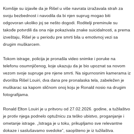
Komšije su izjavile da je Rišel u više navrata izražavala strah za
svoju bezbednost i navodila da bi njen suprug mogao biti
odgovoran ukoliko joj se nešto dogodi. Roditelji preminule su
takođe potvrdili da ona nije pokazivala znake suicidalnosti, a prema
izveštaju, Rišel je u periodu pre smrti bila u emotivnoj vezi sa
drugim muškarcem.
Tokom istrage, policija je pronašla video snimke i poruke na
telefonu osumnjičenog, koje ukazuju da je bio upoznat sa novom
vezom svoje supruge pre njene smrti. Na sigurnosnim kamerama iz
dvorišta Rišel Louiri, dva dana pre pronalaska tela, zabeležen je
muškarac sa kapom sličnom onoj koju je Ronald nosio na drugim
fotografijama.
Ronald Elton Louiri je u pritvoru od 27.02.2026. godine, a tužilaštvo
je protiv njega podnelo optužnicu za teško ubistvo, proganjanje i
ometanje istrage. „Istraga je u toku, prikupljamo sve relevantne
dokaze i saslušavamo svedoke“, saopšteno je iz tužilaštva.