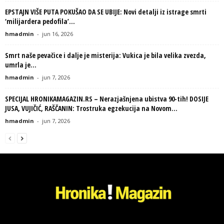
EPSTAJN VIŠE PUTA POKUŠAO DA SE UBIJE: Novi detalji iz istrage smrti
‘milijardera pedofila’...
hmadmin
-
jun 16, 2026
Smrt naše pevačice i dalje je misterija: Vukica je bila velika zvezda,
umrla je...
hmadmin
-
jun 7, 2026
SPECIJAL HRONIKAMAGAZIN.RS – Nerazjašnjena ubistva 90-tih! DOSIJE
JUSA, VUJIČIĆ, RAŠČANIN: Trostruka egzekucija na Novom...
hmadmin
-
jun 7, 2026