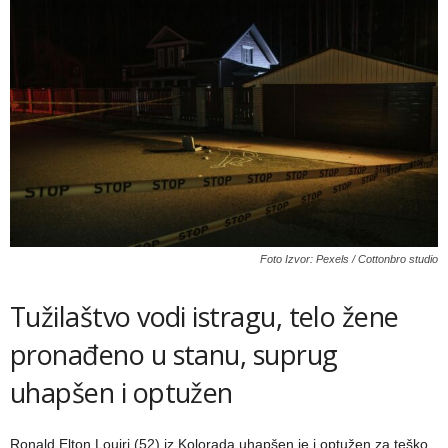
Foto Izvor: Pexels / Cottonbro studio
Tužilaštvo vodi istragu, telo žene
pronađeno u stanu, suprug
uhapšen i optužen
Ronald Elton Louiri (52) iz Kolorada uhapšen je i optužen za teško