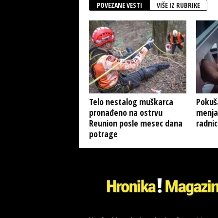
POVEZANE VESTI
VIŠE IZ RUBRIKE
Telo nestalog muškarca
Pokuša
pronađeno na ostrvu
menjač
Reunion posle mesec dana
radnic
potrage