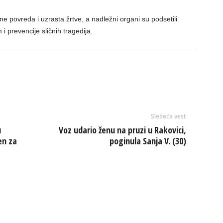
ne povreda i uzrasta žrtve, a nadležni organi su podsetili
i prevencije sličnih tragedija.
Sledeća vest
u
Voz udario ženu na pruzi u Rakovici,
en za
poginula Sanja V. (30)