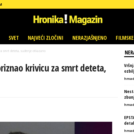
M
SVET
NAJVEĆI ZLOČINI
NERAZJAŠNJENO
FILMSKE
za smrt deteta, suđenje otkazano
NER
riznao krivicu za smrt deteta,
Vršnj
ozbi
hmad
Nesta
zbunj
hmad
EPST
detal
hmad