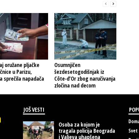
j oružane pljačke
Osumnjičen
nice u Parizu,
šezdesetogodišnjak iz
a sprečila napadača
Côte-d’Or zbog naručivanja
zločina nad decom
JOŠ VESTI
POP
Doma
Osoba za kojom je
tragala policija Beograda
Svet
i Valjeva uhapšena