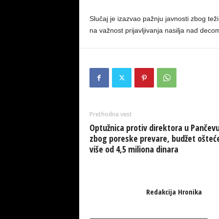
Slučaj je izazvao pažnju javnosti zbog teži
na važnost prijavljivanja nasilja nad decom 
Prethodna vest
Optužnica protiv direktora u Pančev
zbog poreske prevare, budžet ošteć
više od 4,5 miliona dinara
Redakcija Hronika