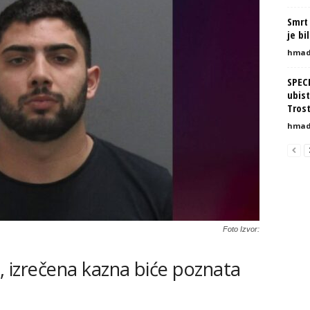
Smrt 
je bi
hmad
SPEC
ubist
Tros
hmad
Foto Izvor:
u, izrečena kazna biće poznata