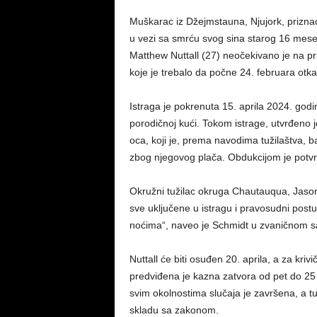
Muškarac iz Džejmstauna, Njujork, priznao 
u vezi sa smrću svog sina starog 16 mesec
Matthew Nuttall (27) neočekivano je na pr
koje je trebalo da počne 24. februara otk
Istraga je pokrenuta 15. aprila 2024. godi
porodičnoj kući. Tokom istrage, utvrđeno 
oca, koji je, prema navodima tužilaštva, ba
zbog njegovog plača. Obdukcijom je potvr
Okružni tužilac okruga Chautauqua, Jason 
sve uključene u istragu i pravosudni postu
noćima“, naveo je Schmidt u zvaničnom s
Nuttall će biti osuđen 20. aprila, a za kri
predviđena je kazna zatvora od pet do 25
svim okolnostima slučaja je završena, a tu
skladu sa zakonom.