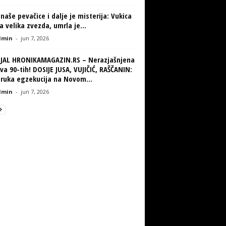
naše pevačice i dalje je misterija: Vukica
la velika zvezda, umrla je...
min
-
jun 7, 2026
IJAL HRONIKAMAGAZIN.RS – Nerazjašnjena
va 90-tih! DOSIJE JUSA, VUJIČIĆ, RAŠČANIN:
truka egzekucija na Novom...
min
-
jun 7, 2026