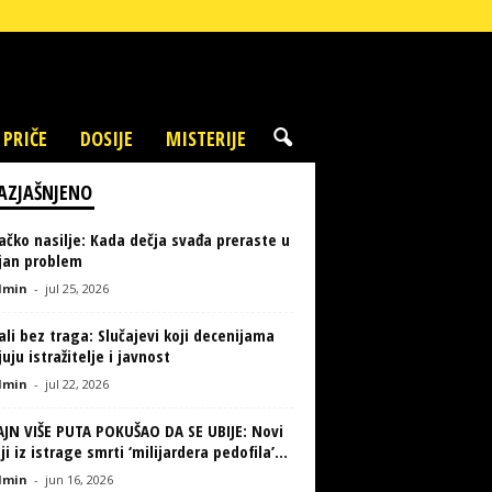
 PRIČE
DOSIJE
MISTERIJE
AZJAŠNJENO
ačko nasilje: Kada dečja svađa preraste u
ljan problem
min
-
jul 25, 2026
li bez traga: Slučajevi koji decenijama
uju istražitelje i javnost
min
-
jul 22, 2026
AJN VIŠE PUTA POKUŠAO DA SE UBIJE: Novi
ji iz istrage smrti ‘milijardera pedofila’...
min
-
jun 16, 2026