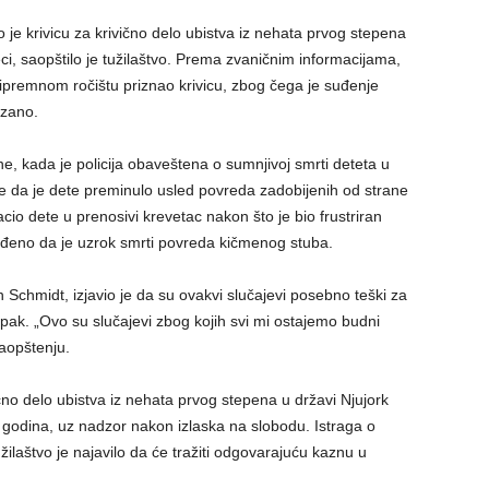
je krivicu za krivično delo ubistva iz nehata prvog stepena
i, saopštilo je tužilaštvo. Prema zvaničnim informacijama,
ipremnom ročištu priznao krivicu, zbog čega je suđenje
azano.
ne, kada je policija obaveštena o sumnjivoj smrti deteta u
je da je dete preminulo usled povreda zadobijenih od strane
cio dete u prenosivi krevetac nakon što je bio frustriran
đeno da je uzrok smrti povreda kičmenog stuba.
Schmidt, izjavio je da su ovakvi slučajevi posebno teški za
pak. „Ovo su slučajevi zbog kojih svi mi ostajemo budni
aopštenju.
vično delo ubistva iz nehata prvog stepena u državi Njujork
 godina, uz nadzor nakon izlaska na slobodu. Istraga o
žilaštvo je najavilo da će tražiti odgovarajuću kaznu u