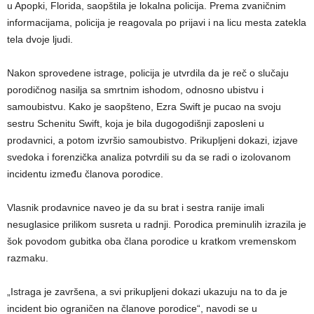
u Apopki, Florida, saopštila je lokalna policija. Prema zvaničnim
informacijama, policija je reagovala po prijavi i na licu mesta zatekla
tela dvoje ljudi.
Nakon sprovedene istrage, policija je utvrdila da je reč o slučaju
porodičnog nasilja sa smrtnim ishodom, odnosno ubistvu i
samoubistvu. Kako je saopšteno, Ezra Swift je pucao na svoju
sestru Schenitu Swift, koja je bila dugogodišnji zaposleni u
prodavnici, a potom izvršio samoubistvo. Prikupljeni dokazi, izjave
svedoka i forenzička analiza potvrdili su da se radi o izolovanom
incidentu između članova porodice.
Vlasnik prodavnice naveo je da su brat i sestra ranije imali
nesuglasice prilikom susreta u radnji. Porodica preminulih izrazila je
šok povodom gubitka oba člana porodice u kratkom vremenskom
razmaku.
„Istraga je završena, a svi prikupljeni dokazi ukazuju na to da je
incident bio ograničen na članove porodice“, navodi se u