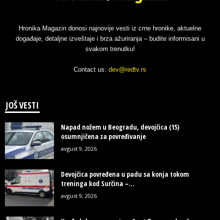
Hronika Magazin donosi najnovije vesti iz crne hronike, aktuelne
događaje, detaljne izveštaje i brza ažuriranja – budite informisani u
svakom trenutku!
Contact us:
dev@redtv.rs
JOŠ VESTI
Napad nožem u Beogradu, devojčica (15)
osumnjičena za povređivanje
avgust 9, 2026
Devojčica povređena u padu sa konja tokom
treninga kod Surčina –...
avgust 9, 2026