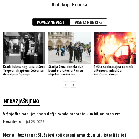
Redakcija Hronika
POVEZANE VESTI
VIŠE IZ RUBRIKE
Krađa luksuznog sata u Sent
Starija žena donela dve
Teška saobraćajna nesreća
Tropeu, uhapšena četvorica
bombe u crkvu u Parizu,
u Renesu, mladić u
državljana Španije
objekat evakuisan
kritičnom stanju
NERAZJAŠNJENO
Vršnjačko nasilje: Kada dečja svađa preraste u ozbiljan problem
hmadmin
-
jul 25, 2026
Nestali bez traga: Slučajevi koji decenijama zbunjuju istražitelje i