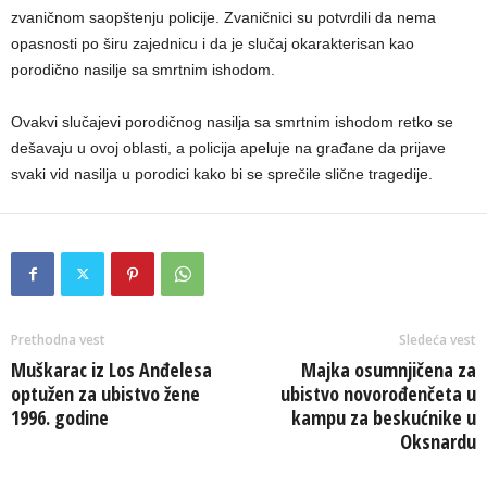
zvaničnom saopštenju policije. Zvaničnici su potvrdili da nema
opasnosti po širu zajednicu i da je slučaj okarakterisan kao
porodično nasilje sa smrtnim ishodom.
Ovakvi slučajevi porodičnog nasilja sa smrtnim ishodom retko se
dešavaju u ovoj oblasti, a policija apeluje na građane da prijave
svaki vid nasilja u porodici kako bi se sprečile slične tragedije.
Prethodna vest
Sledeća vest
Muškarac iz Los Anđelesa
Majka osumnjičena za
optužen za ubistvo žene
ubistvo novorođenčeta u
1996. godine
kampu za beskućnike u
Oksnardu