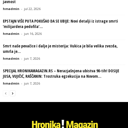
javnost
hmadmin
-
jul 22, 2026
EPSTAJN VIŠE PUTA POKUŠAO DA SE UBIJE: Novi detalji iz istrage smrti
‘milijardera pedofila’...
hmadmin
-
jun 16, 2026
Smrt naše pevačice i dalje je misterija: Vukica je bila velika zvezda,
umrla je...
hmadmin
-
jun 7, 2026
SPECIJAL HRONIKAMAGAZIN.RS – Nerazjašnjena ubistva 90-tih! DOSIJE
JUSA, VUJIČIĆ, RAŠČANIN: Trostruka egzekucija na Novom...
hmadmin
-
jun 7, 2026