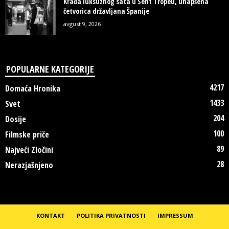
Krađa luksuznog sata u Sent Tropeu, uhapšena
četvorica državljana Španije
avgust 9, 2026
POPULARNE KATEGORIJE
4217
Domaća Hronika
1433
Svet
204
Dosije
100
Filmske priče
89
Najveći Zločini
28
Nerazjašnjeno
KONTAKT
POLITIKA PRIVATNOSTI
IMPRESSUM