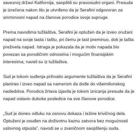
saveznoj državi Kalifornija, saopštili su pravosudni organi. Presuda
je izrečena nakon što je utvrđeno da je Serafini odgovoran za
smrtonosni napad na članove porodice svoje supruge.
Prema navodima tužilaštva, Serafini je optužen da je izveo oružani
napad na svoje tasta i taštu, pri čemu je tast preminuo, dok je tašta
preživela napad. Istraga je pokazala da je motiv napada bio
povezan sa porodičnim odnosima i mogućim finansijskim
interesima, naveli su iz tužilaštva.
Sud je tokom suđenja prihvatio argumente tužilaštva da je Serafini
planirao i izveo napad sa namerom da dođe do višemilionskog
nasledstva. Porodica žrtava izjavila je tokom izricanja presude da je
napad ostavio duboke posledice na sve članove porodice.
„Sud je doneo odluku na osnovu dokaza i težine krivičnog dela.
Optuženi je osuđen na doživotnu kaznu zatvora bez mogućnosti
uslovnog otpusta“, navodi se u zvaničnom saopštenju suda.