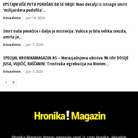
EPSTAJN VIŠE PUTA POKUŠAO DA SE UBIJE: Novi detalji iz istrage smrti
‘milijardera pedofila’...
hmadmin
-
jun 16, 2026
Smrt naše pevačice i dalje je misterija: Vukica je bila velika zvezda,
umrla je...
hmadmin
-
jun 7, 2026
SPECIJAL HRONIKAMAGAZIN.RS – Nerazjašnjena ubistva 90-tih! DOSIJE
JUSA, VUJIČIĆ, RAŠČANIN: Trostruka egzekucija na Novom...
hmadmin
-
jun 7, 2026
Hronika Magazin donosi najnovije vesti iz crne hronike, aktuelne