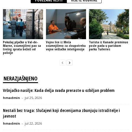
Pokušaj pljačke u Val-de-
Vojno lice iz Meća
Turista iz Kanade preminuo
Marne, osumnjičeni pao sa
osumnjičeno za zloupotrebu
posle pada u pariskom
trećeg sprata bežeći od
vojne veštačke inteligencije
parku Tuileries
policije
NERAZJAŠNJENO
Vršnjačko nasilje: Kada dečja svađa preraste u ozbiljan problem
hmadmin
-
jul 25, 2026
Nestali bez traga: Slučajevi koji decenijama zbunjuju istražitelje i
javnost
hmadmin
-
jul 22, 2026