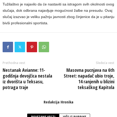
Tužilaštvo je najavilo da će nastaviti sa istragom svih okolnosti ovog
slučaja, dok odbrana najavljuje mogućnost žalbe na presudu. Ovaj
slučaj izazvao je veliku pažnju javnosti zbog činjenice da je u pitanju
bivši profesionalni sportista.
Prethodna vest
Sledeća vest
Nestanak Avianne: 11-
Masovna pucnjava na 6th
godišnja devojčica nestala
Street: napadač ubio troje,
iz dvorišta u Teksasu,
14 ranjenih u blizini
potraga traje
teksaškog Kapitola
Redakcija Hronika
POVEZANE VESTI
VIŠE IZ RUBRIKE