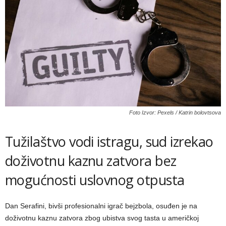
Foto Izvor: Pexels / Katrin bolovtsova
Tužilaštvo vodi istragu, sud izrekao
doživotnu kaznu zatvora bez
mogućnosti uslovnog otpusta
Dan Serafini, bivši profesionalni igrač bejzbola, osuđen je na
doživotnu kaznu zatvora zbog ubistva svog tasta u američkoj