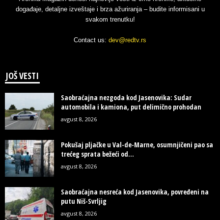
događaje, detaljne izveštaje i brza ažuriranja – budite informisani u
svakom trenutku!
Contact us:
dev@redtv.rs
JOŠ VESTI
Saobraćajna nezgoda kod Jasenovika: Sudar
automobila i kamiona, put delimično prohodan
avgust 8, 2026
Pokušaj pljačke u Val-de-Marne, osumnjičeni pao sa
trećeg sprata bežeći od...
avgust 8, 2026
Saobraćajna nesreća kod Jasenovika, povređeni na
putu Niš-Svrljig
avgust 8, 2026