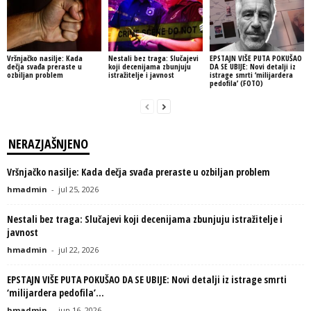
Vršnjačko nasilje: Kada
Nestali bez traga: Slučajevi
EPSTAJN VIŠE PUTA POKUŠAO
dečja svađa preraste u
koji decenijama zbunjuju
DA SE UBIJE: Novi detalji iz
ozbiljan problem
istražitelje i javnost
istrage smrti ‘milijardera
pedofila’ (FOTO)
NERAZJAŠNJENO
Vršnjačko nasilje: Kada dečja svađa preraste u ozbiljan problem
hmadmin
-
jul 25, 2026
Nestali bez traga: Slučajevi koji decenijama zbunjuju istražitelje i
javnost
hmadmin
-
jul 22, 2026
EPSTAJN VIŠE PUTA POKUŠAO DA SE UBIJE: Novi detalji iz istrage smrti
‘milijardera pedofila’...
hmadmin
-
jun 16, 2026