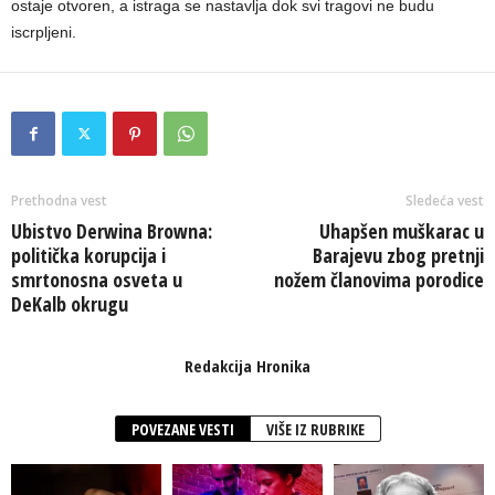
ostaje otvoren, a istraga se nastavlja dok svi tragovi ne budu
iscrpljeni.
Prethodna vest
Sledeća vest
Ubistvo Derwina Browna:
Uhapšen muškarac u
politička korupcija i
Barajevu zbog pretnji
smrtonosna osveta u
nožem članovima porodice
DeKalb okrugu
Redakcija Hronika
POVEZANE VESTI
VIŠE IZ RUBRIKE