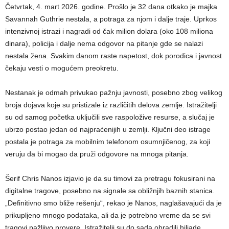
Četvrtak, 4. mart 2026. godine. Prošlo je 32 dana otkako je majka
Savannah Guthrie nestala, a potraga za njom i dalje traje. Uprkos
intenzivnoj istrazi i nagradi od čak milion dolara (oko 108 miliona
dinara), policija i dalje nema odgovor na pitanje gde se nalazi
nestala žena. Svakim danom raste napetost, dok porodica i javnost
čekaju vesti o mogućem preokretu.
Nestanak je odmah privukao pažnju javnosti, posebno zbog velikog
broja dojava koje su pristizale iz različitih delova zemlje. Istražitelji
su od samog početka uključili sve raspoložive resurse, a slučaj je
ubrzo postao jedan od najpraćenijih u zemlji. Ključni deo istrage
postala je potraga za mobilnim telefonom osumnjičenog, za koji
veruju da bi mogao da pruži odgovore na mnoga pitanja.
Šerif Chris Nanos izjavio je da su timovi za pretragu fokusirani na
digitalne tragove, posebno na signale sa obližnjih baznih stanica.
„Definitivno smo bliže rešenju“, rekao je Nanos, naglašavajući da je
prikupljeno mnogo podataka, ali da je potrebno vreme da se svi
tragovi pažljivo provere. Istražitelji su do sada obradili hiljade