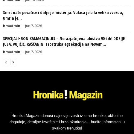
Smrt naše pevačice i dalje je misterija: Vukica je bila velika zvezda,
umrla je...
hmadmin
-
jun 7, 2026
SPECIJAL HRONIKAMAGAZIN.RS – Nerazjašnjena ubistva 90-tih! DOSIJE
JUSA, VUJIČIĆ, RAŠČANIN: Trostruka egzekucija na Novom...
hmadmin
-
jun 7, 2026
Hronika Magazin donosi najnovije vesti iz crne hronike, aktuelne
događaje, detaljne izveštaje i brza ažuriranja – budite informisani u
svakom trenutku!