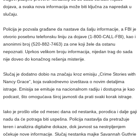
dojava, a svaka nova informacija može biti ključna za napredak u
slučaju.
Policija je pozvala građane da nastave da šalju informacije, a FBI je
otvorio posebnu telefonsku liniju za dojave (1-800-CALL-FBI), kao i
anonimni broj (520-882-7463) za one koji žele da ostanu
nepoznati. Uprkos velikom broju informacija, nijedan trag do sada
nije doveo do konačnog rešenja misterije.
Slučaj je dodatno dobio na značaju kroz emisiju „Crime Stories with
Nancy Grace“, koja svakodnevno izveštava o novim detaljima
istrage. Emisija se emituje na nacionalnom radiju i dostupna je kao
podcast, što omogućava široj javnosti da prati svaki korak istrage.
Iako je prošlo više od mesec dana od nestanka, porodica i dalje gaji
nadu da će potraga biti uspešna. Policija nastavlja da pretražuje
teren i analizira digitalne dokaze, dok javnost sa nestrpljenjem
očekuje nove informacije. Slučaj nestanka majke Savannah Guthrie