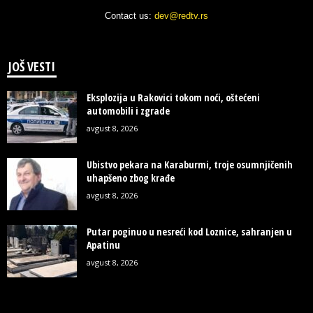
Contact us:
dev@redtv.rs
JOŠ VESTI
Eksplozija u Rakovici tokom noći, oštećeni
automobili i zgrade
avgust 8, 2026
Ubistvo pekara na Karaburmi, troje osumnjičenih
uhapšeno zbog krađe
avgust 8, 2026
Putar poginuo u nesreći kod Loznice, sahranjen u
Apatinu
avgust 8, 2026