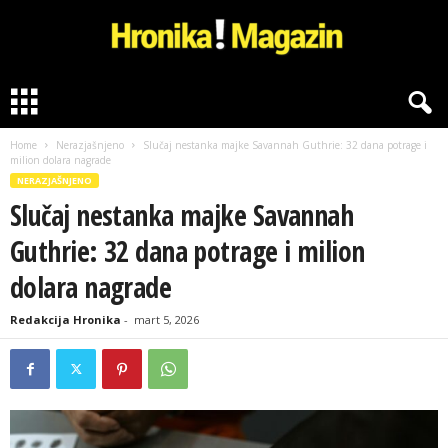
H
r
o
Home
Nerazjašnjeno
Slučaj nestanka majke Savannah Guthrie: 32 dana potrage i
n
milion dolara nagrade
i
NERAZJAŠNJENO
k
Slučaj nestanka majke Savannah
a
M
Guthrie: 32 dana potrage i milion
a
g
dolara nagrade
a
z
Redakcija Hronika
-
mart 5, 2026
i
n