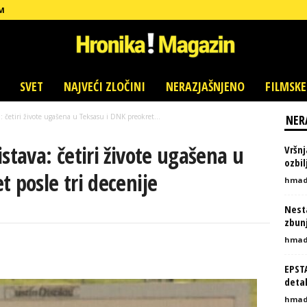
M
SVET
NAJVEĆI ZLOČINI
NERAZJAŠNJENO
FILMSKE
: četiri živote ugašena u Teksasu i DNK preokret...
NER
stava: četiri živote ugašena u
Vršnj
ozbi
 posle tri decenije
hmad
Nesta
zbunj
hmad
EPST
detal
hmad