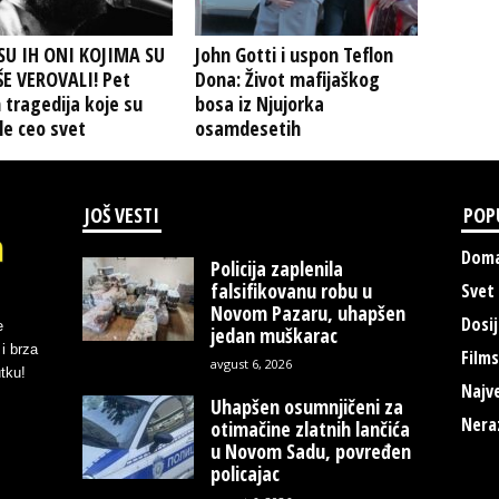
 SU IH ONI KOJIMA SU
John Gotti i uspon Teflon
ŠE VEROVALI! Pet
Dona: Život mafijaškog
h tragedija koje su
bosa iz Njujorka
le ceo svet
osamdesetih
JOŠ VESTI
POP
Doma
Policija zaplenila
falsifikovanu robu u
Svet
Novom Pazaru, uhapšen
Dosij
e
jedan muškarac
i brza
Films
avgust 6, 2026
tku!
Najve
Uhapšen osumnjičeni za
Nera
otimačine zlatnih lančića
u Novom Sadu, povređen
policajac