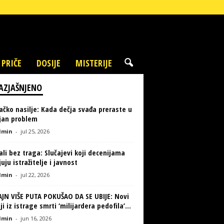
 PRIČE
DOSIJE
MISTERIJE
AZJAŠNJENO
ačko nasilje: Kada dečja svađa preraste u
ljan problem
min
-
jul 25, 2026
li bez traga: Slučajevi koji decenijama
uju istražitelje i javnost
min
-
jul 22, 2026
AJN VIŠE PUTA POKUŠAO DA SE UBIJE: Novi
ji iz istrage smrti ‘milijardera pedofila’...
min
-
jun 16, 2026