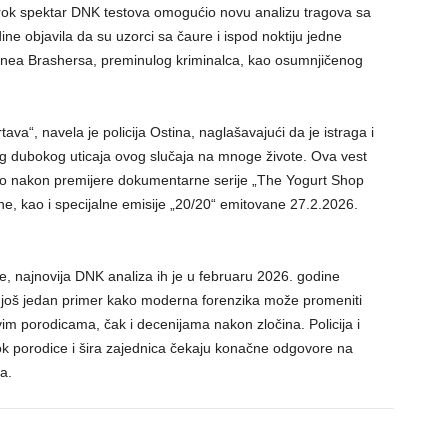
širok spektar DNK testova omogućio novu analizu tragova sa
ine objavila da su uzorci sa čaure i ispod noktiju jedne
genea Brashersa, preminulog kriminalca, kao osumnjičenog
tava“, navela je policija Ostina, naglašavajući da je istraga i
bog dubokog uticaja ovog slučaja na mnoge živote. Ova vest
bno nakon premijere dokumentarne serije „The Yogurt Shop
, kao i specijalne emisije „20/20“ emitovane 27.2.2026.
ne, najnovija DNK analiza ih je u februaru 2026. godine
e još jedan primer kako moderna forenzika može promeniti
ovim porodicama, čak i decenijama nakon zločina. Policija i
dok porodice i šira zajednica čekaju konačne odgovore na
a.