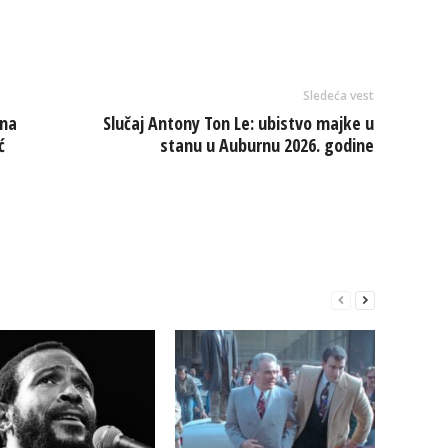
Sledeća vest
 na
Slučaj Antony Ton Le: ubistvo majke u
ć
stanu u Auburnu 2026. godine