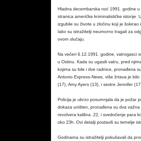
Hladna decembarska noć 1991. godine u Os
stranica američke kriminalističke istorije.
izgubile su živote u zločinu koji je šokira
Iako su istražitelji neumorno tragali za 
ovom slučaju.
Na večeri 6.12.1991. godine, vatrogasci su
u Ostinu. Kada su ugasili vatru, pred njim
kojima su bile i dve radnice, pronađena
Antonio Express-News, više žrtava je bilo
(17), Amy Ayers (13), i sestre Jennifer (17
Policija je ubrzo posumnjala da je požar po
dokaza uništen, pronađena su dva važna t
revolvera kalibra .22, i svedočenje para k
oko 23h. Ovi detalji postavili su temelje ist
Godinama su istražitelji pokušavali da pron