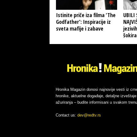
Istinite priče iza filma ‘The
UBILI
Godfather’: Inspiracije iz
NAJVI
sveta mafije i zabave
jezivi
šokira
Hronika Magazin donosi najnovije vesti iz crn
hronike, aktuelne događaje, detaljne izveštaje 
ažuriranja – budite informisani u svakom trenu
Contact us:
dev@redtv.rs