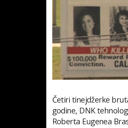
Četiri tinejdžerke br
godine, DNK tehnologij
Roberta Eugenea Bra