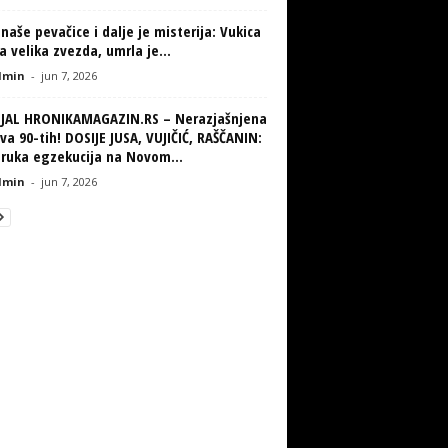
naše pevačice i dalje je misterija: Vukica
la velika zvezda, umrla je...
min
-
jun 7, 2026
IJAL HRONIKAMAGAZIN.RS – Nerazjašnjena
va 90-tih! DOSIJE JUSA, VUJIČIĆ, RAŠČANIN:
truka egzekucija na Novom...
min
-
jun 7, 2026