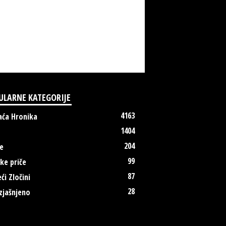
ULARNE KATEGORIJE
4163
ća Hronika
1404
204
e
99
ke priče
87
ći Zločini
28
zjašnjeno