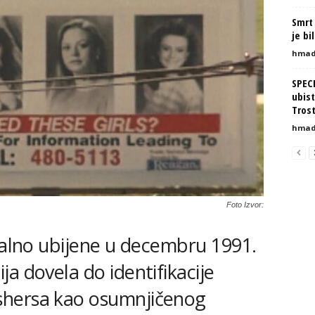
Smrt 
je bi
hmad
SPEC
ubist
Tros
hmad
Foto Izvor:
utalno ubijene u decembru 1991.
a dovela do identifikacije
shersa kao osumnjičenog