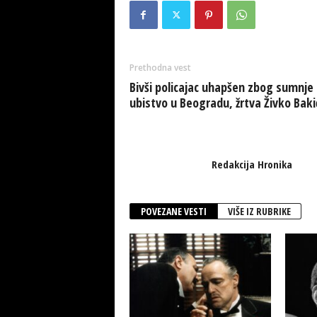
Prethodna vest
Bivši policajac uhapšen zbog sumnje
ubistvo u Beogradu, žrtva Živko Baki
Redakcija Hronika
POVEZANE VESTI
VIŠE IZ RUBRIKE