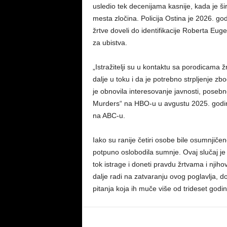
usledio tek decenijama kasnije, kada je 
mesta zločina. Policija Ostina je 2026. god
žrtve doveli do identifikacije Roberta Eu
za ubistva.
„Istražitelji su u kontaktu sa porodicama žr
dalje u toku i da je potrebno strpljenje z
je obnovila interesovanje javnosti, pose
Murders“ na HBO-u u avgustu 2025. godine
na ABC-u.
Iako su ranije četiri osobe bile osumnjiče
potpuno oslobodila sumnje. Ovaj slučaj j
tok istrage i doneti pravdu žrtvama i njih
dalje radi na zatvaranju ovog poglavlja, 
pitanja koja ih muče više od trideset godin