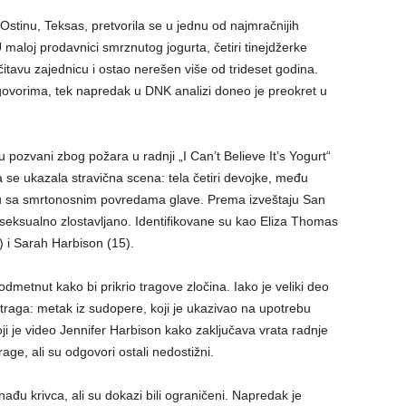
tinu, Teksas, pretvorila se u jednu od najmračnijih
 U maloj prodavnici smrznutog jogurta, četiri tinejdžerke
o čitavu zajednicu i ostao nerešen više od trideset godina.
odgovorima, tek napredak u DNK analizi doneo je preokret u
 pozvani zbog požara u radnji „I Can’t Believe It’s Yogurt“
a se ukazala stravična scena: tela četiri devojke, među
 su sa smrtonosnim povredama glave. Prema izveštaju San
 seksualno zlostavljano. Identifikovane su kao Eliza Thomas
) i Sarah Harbison (15).
dmetnut kako bi prikrio tragove zločina. Iako je veliki deo
raga: metak iz sudopere, koji je ukazivao na upotrebu
oji je video Jennifer Harbison kako zaključava vrata radnje
rage, ali su odgovori ostali nedostižni.
ađu krivca, ali su dokazi bili ograničeni. Napredak je