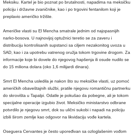
Meksiku. Kartel je bio poznat po brutalnosti, napadima na meksičku
policiju i državne zvaničnike, kao i po trgovini fentanilom koji je
preplavio američko tržište.
Američke vlasti su El Mencha smatrale jednim od najopasnijih
narko-bosova. U najnovijoj optužnici teretio se za zaveru i
distribuciju kontrolisanih supstanci sa ciljem nezakonitog uvoza u
SAD, kao i za upotrebu vatrenog oružja tokom trgovine drogom. Za
informacije koje bi dovele do njegovog hapšenja ili osude nudilo se
do 15 miliona dolara (oko 1,6 milijardi dinara).
Smrt El Mencha usledila je nakon što su meksičke vlasti, uz pomoć
američkih obaveštajnih službi, pratile njegovu romantičnu partnerku
do skrovišta u Tapalpi. Odatle je pokušao da pobegne, ali je tokom
specijalne operacije izgubio život. Meksičko ministarstvo odbrane
potvrdilo je njegovu smrt, dok su ulični sukobi i napadi na policiju
izbili širom zemlje kao odgovor na likvidaciju vođe kartela.
Oseguera Cervantes je često upoređivan sa ozloglašenim vođom