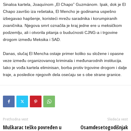
Sinaloa kartela, Joaquínom „El Chapo” Guzmánom. Ipak, dok je El
Chapo završio iza rešetaka, El Mencho je godinama uspešno
izbegavao hapšenje, koristeći mrežu saradnika i korumpiranih
zvaničnika. Njegova smrt označila je kraj jedne ere u meksičkom
podzemlju, ali i otvorila pitanja o budućnosti CJNG-a i trgovine
drogom između Meksika i SAD.
Danas, slučaj El Mencha ostaje primer koliko su složene i opasne
veze između organizovanog kriminala i međunarodnih institucija.
Iako je vođa kartela eliminisan, borba protiv trgovine drogom i dalje
traje, a posledice njegovih dela osećaju se s obe strane granice.
Prethodna vest
Sledeća vest
Muškarac teško povređen u
Osamdesetogodišnjak