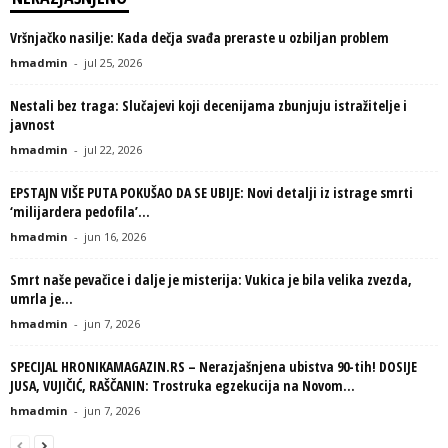
Vršnjačko nasilje: Kada dečja svađa preraste u ozbiljan problem
hmadmin
-
jul 25, 2026
Nestali bez traga: Slučajevi koji decenijama zbunjuju istražitelje i
javnost
hmadmin
-
jul 22, 2026
EPSTAJN VIŠE PUTA POKUŠAO DA SE UBIJE: Novi detalji iz istrage smrti
‘milijardera pedofila’...
hmadmin
-
jun 16, 2026
Smrt naše pevačice i dalje je misterija: Vukica je bila velika zvezda,
umrla je...
hmadmin
-
jun 7, 2026
SPECIJAL HRONIKAMAGAZIN.RS – Nerazjašnjena ubistva 90-tih! DOSIJE
JUSA, VUJIČIĆ, RAŠČANIN: Trostruka egzekucija na Novom...
hmadmin
-
jun 7, 2026