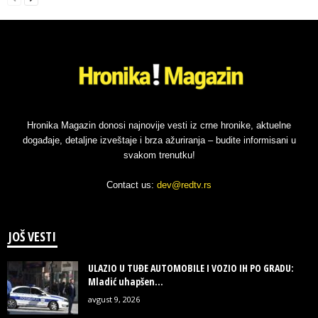
Hronika Magazin donosi najnovije vesti iz crne hronike, aktuelne
događaje, detaljne izveštaje i brza ažuriranja – budite informisani u
svakom trenutku!
Contact us:
dev@redtv.rs
JOŠ VESTI
ULAZIO U TUĐE AUTOMOBILE I VOZIO IH PO GRADU:
Mladić uhapšen...
avgust 9, 2026