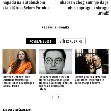
napadu na autobuskom
uhapšen zbog sumnje da je
stajalištu u Belom Potoku
ubio suprugu u okrugu
Orindž
Redakcija Hronika
POVEZANE VESTI
VIŠE IZ RUBRIKE
Courtney Clenney i smrt
Joachim Posener i Trustor
Istinite priče iza filma ‘The
Christiana Obumselija:
afera: Najveća finansijska
Godfather’: Inspiracije iz
Fatalni sukob u Majamiju i
prevara u Švedskoj i bekstvo
sveta mafije i zabave
sudska drama
koje traje decenijama
(VIDEO)
NERAZJAŠNJENO