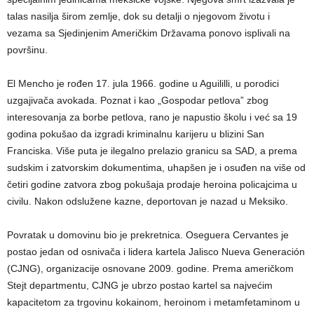
talas nasilja širom zemlje, dok su detalji o njegovom životu i
vezama sa Sjedinjenim Američkim Državama ponovo isplivali na
površinu.
El Mencho je rođen 17. jula 1966. godine u Aguililli, u porodici
uzgajivača avokada. Poznat i kao „Gospodar petlova” zbog
interesovanja za borbe petlova, rano je napustio školu i već sa 19
godina pokušao da izgradi kriminalnu karijeru u blizini San
Franciska. Više puta je ilegalno prelazio granicu sa SAD, a prema
sudskim i zatvorskim dokumentima, uhapšen je i osuđen na više od
četiri godine zatvora zbog pokušaja prodaje heroina policajcima u
civilu. Nakon odslužene kazne, deportovan je nazad u Meksiko.
Povratak u domovinu bio je prekretnica. Oseguera Cervantes je
postao jedan od osnivača i lidera kartela Jalisco Nueva Generación
(CJNG), organizacije osnovane 2009. godine. Prema američkom
Stejt departmentu, CJNG je ubrzo postao kartel sa najvećim
kapacitetom za trgovinu kokainom, heroinom i metamfetaminom u