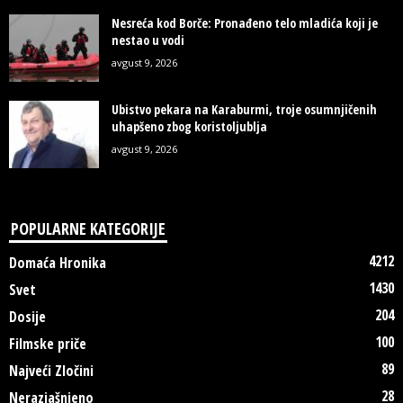
Nesreća kod Borče: Pronađeno telo mladića koji je
nestao u vodi
avgust 9, 2026
Ubistvo pekara na Karaburmi, troje osumnjičenih
uhapšeno zbog koristoljublja
avgust 9, 2026
POPULARNE KATEGORIJE
4212
Domaća Hronika
1430
Svet
204
Dosije
100
Filmske priče
89
Najveći Zločini
28
Nerazjašnjeno