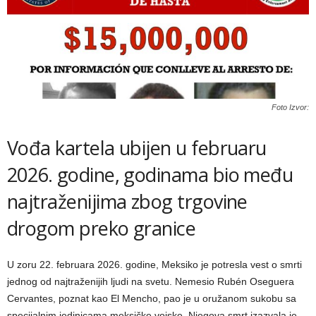
Foto Izvor:
Vođa kartela ubijen u februaru
2026. godine, godinama bio među
najtraženijima zbog trgovine
drogom preko granice
U zoru 22. februara 2026. godine, Meksiko je potresla vest o smrti
jednog od najtraženijih ljudi na svetu. Nemesio Rubén Oseguera
Cervantes, poznat kao El Mencho, pao je u oružanom sukobu sa
specijalnim jedinicama meksičke vojske. Njegova smrt izazvala je