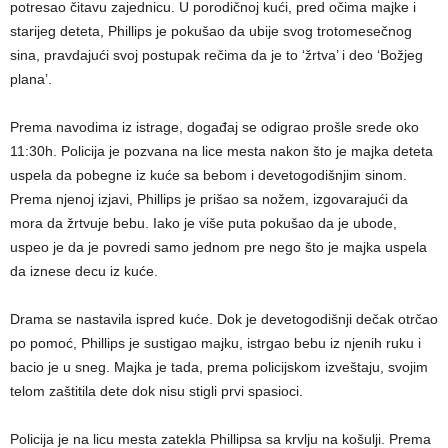
potresao čitavu zajednicu. U porodičnoj kući, pred očima majke i
starijeg deteta, Phillips je pokušao da ubije svog trotomesečnog
sina, pravdajući svoj postupak rečima da je to ‘žrtva’ i deo ‘Božjeg
plana’.
Prema navodima iz istrage, događaj se odigrao prošle srede oko
11:30h. Policija je pozvana na lice mesta nakon što je majka deteta
uspela da pobegne iz kuće sa bebom i devetogodišnjim sinom.
Prema njenoj izjavi, Phillips je prišao sa nožem, izgovarajući da
mora da žrtvuje bebu. Iako je više puta pokušao da je ubode,
uspeo je da je povredi samo jednom pre nego što je majka uspela
da iznese decu iz kuće.
Drama se nastavila ispred kuće. Dok je devetogodišnji dečak otrčao
po pomoć, Phillips je sustigao majku, istrgao bebu iz njenih ruku i
bacio je u sneg. Majka je tada, prema policijskom izveštaju, svojim
telom zaštitila dete dok nisu stigli prvi spasioci.
Policija je na licu mesta zatekla Phillipsa sa krvlju na košulji. Prema