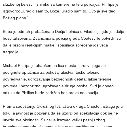
službenoj belešci i snimku sa kamere na telu policajca, Phillips je
izgovorio: „Uradio sam to, Bože, uradio sam to. Ovo je sve deo
Božjeg plana.“
Beba je odmah prebačena u Dečju bolnicu u Filadelfiji, gde je i dalje
hospitalizovana. Zvaničnici iz policije grada Coatesville potvrdili su
da je brzom reakcijom majke i spasilaca sprečena još veća
tragedija.
Michael Phillips je uhapšen na licu mesta i protiv njega su
podignute optužnice za pokušaj ubistva, teško telesno
povređivanje, ugrožavanje bezbednosti deteta, lakše telesne
povrede i bezobzirno ugrožavanje druge osobe. Sud je doneo
odluku da Phillips bude zadržan bez prava na kauciju.
Prema saopštenju Okružnog tužilaštva okruga Chester, istraga je u
toku, a javnost je pozvana da se uzdrži od spekulacija dok se ne
utvrde sve okolnosti. Slučaj je izazvao veliku pažnju zbog
brutalnosti napada i šokantnih izjava osumnjičenog, ali i zbog