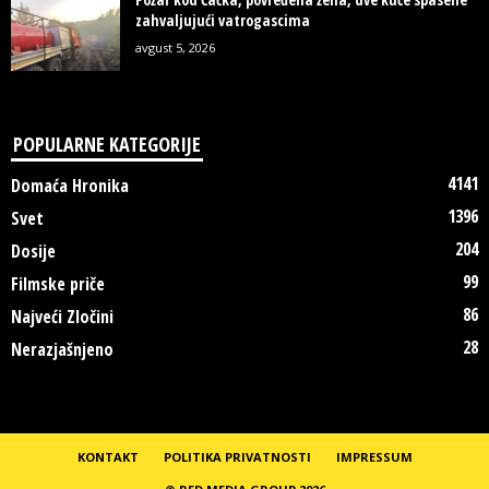
zahvaljujući vatrogascima
avgust 5, 2026
POPULARNE KATEGORIJE
4141
Domaća Hronika
1396
Svet
204
Dosije
99
Filmske priče
86
Najveći Zločini
28
Nerazjašnjeno
KONTAKT
POLITIKA PRIVATNOSTI
IMPRESSUM