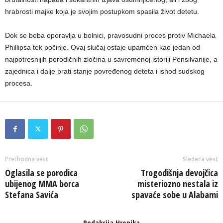
hrabrosti majke koja je svojim postupkom spasila život detetu.
Dok se beba oporavlja u bolnici, pravosudni proces protiv Michaela
Phillipsa tek počinje. Ovaj slučaj ostaje upamćen kao jedan od
najpotresnijih porodičnih zločina u savremenoj istoriji Pensilvanije, a
zajednica i dalje prati stanje povređenog deteta i ishod sudskog
procesa.
Prethodna vest
Sledeća vest
Oglasila se porodica
Trogodišnja devojčica
ubijenog MMA borca
misteriozno nestala iz
Stefana Savića
spavaće sobe u Alabami
Redakcija Hronika