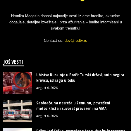
Hronika Magazin donosi najnovije vesti iz crne hronike, aktuelne
događaje, detaljne izveštaje i brza ažuriranja – budite informisani u
svakom trenutku!
Contact us:
dev@redtv.rs
JOŠ VESTI
Ubistvo Ruskinje u Borči: Turski državljanin negira
krivicu, istraga u toku
avgust 6, 2026
Saobraćajna nesreća u Zemunu, povređeni
motociklista i suvozač prevezeni na VMA
avgust 6, 2026
Požar kod Čačka, povređena žena, dve kuće spasene