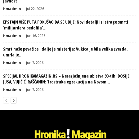
javnost
hmadmin
-
jul 22, 2026
EPSTAJN VIŠE PUTA POKUŠAO DA SE UBIJE: Novi detalji iz istrage smrti
‘milijardera pedofila’...
hmadmin
-
jun 16, 2026
Smrt naše pevačice i dalje je misterija: Vukica je bila velika zvezda,
umrla je...
hmadmin
-
jun 7, 2026
SPECIJAL HRONIKAMAGAZIN.RS – Nerazjašnjena ubistva 90-tih! DOSIJE
JUSA, VUJIČIĆ, RAŠČANIN: Trostruka egzekucija na Novom...
hmadmin
-
jun 7, 2026