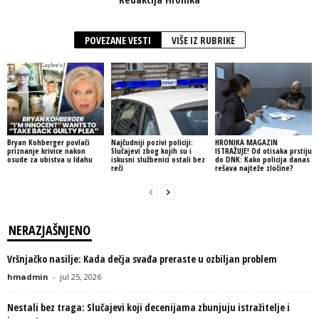
POVEZANE VESTI
VIŠE IZ RUBRIKE
Bryan Kohberger povlači
Najčudniji pozivi policiji:
HRONIKA MAGAZIN
priznanje krivice nakon
Slučajevi zbog kojih su i
ISTRAŽUJE! Od otisaka prstiju
osude za ubistva u Idahu
iskusni službenici ostali bez
do DNK: Kako policija danas
reči
rešava najteže zločine?
NERAZJAŠNJENO
Vršnjačko nasilje: Kada dečja svađa preraste u ozbiljan problem
hmadmin
-
jul 25, 2026
Nestali bez traga: Slučajevi koji decenijama zbunjuju istražitelje i