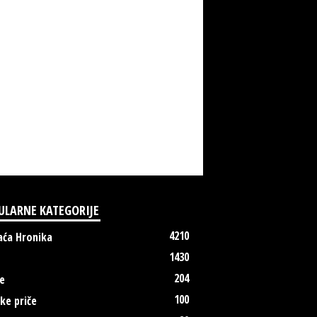
ULARNE KATEGORIJE
4210
ća Hronika
1430
204
e
100
ke priče