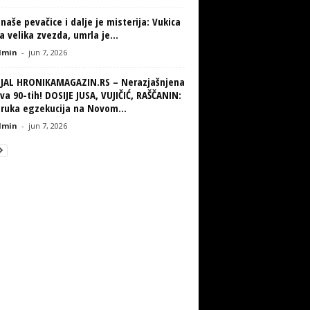
naše pevačice i dalje je misterija: Vukica
la velika zvezda, umrla je...
min
-
jun 7, 2026
IJAL HRONIKAMAGAZIN.RS – Nerazjašnjena
va 90-tih! DOSIJE JUSA, VUJIČIĆ, RAŠČANIN:
truka egzekucija na Novom...
min
-
jun 7, 2026