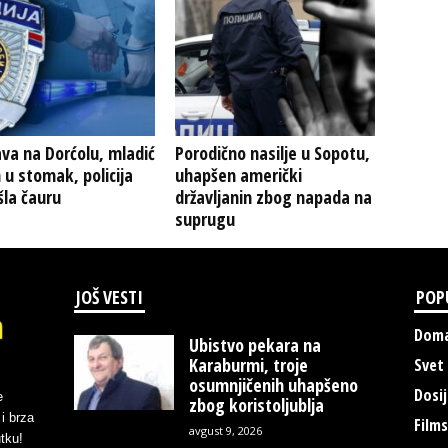
va na Dorćolu, mladić
Porodično nasilje u Sopotu,
 u stomak, policija
uhapšen američki
la čauru
državljanin zbog napada na
suprugu
JOŠ VESTI
POP
Doma
Ubistvo pekara na
Karaburmi, troje
Svet
osumnjičenih uhapšeno
Dosij
e
zbog koristoljublja
i brza
Films
avgust 9, 2026
tku!