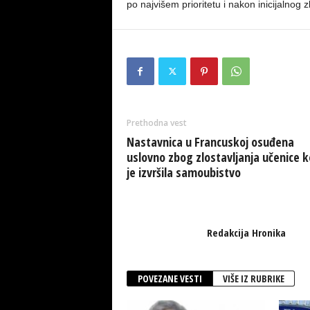
po najvišem prioritetu i nakon inicijalnog 
Prethodna vest
Nastavnica u Francuskoj osuđena
uslovno zbog zlostavljanja učenice k
je izvršila samoubistvo
Redakcija Hronika
POVEZANE VESTI
VIŠE IZ RUBRIKE