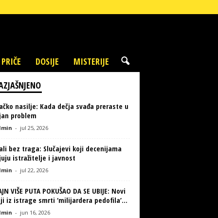
 PRIČE
DOSIJE
MISTERIJE
AZJAŠNJENO
ačko nasilje: Kada dečja svađa preraste u
ljan problem
min
-
jul 25, 2026
li bez traga: Slučajevi koji decenijama
uju istražitelje i javnost
min
-
jul 22, 2026
AJN VIŠE PUTA POKUŠAO DA SE UBIJE: Novi
ji iz istrage smrti ‘milijardera pedofila’...
min
-
jun 16, 2026