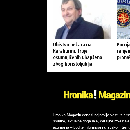
Ubistvo pekara na
Pucnja
Karaburmi, troje
ranjen
osumnjičenih uhapšeno
pronaš
zbog koristoljublja
Hronika Magazin donosi najnovije vesti iz crn
hronike, aktuelne događaje, detaljne izveštaje 
ažuriranja – budite informisani u svakom trenu