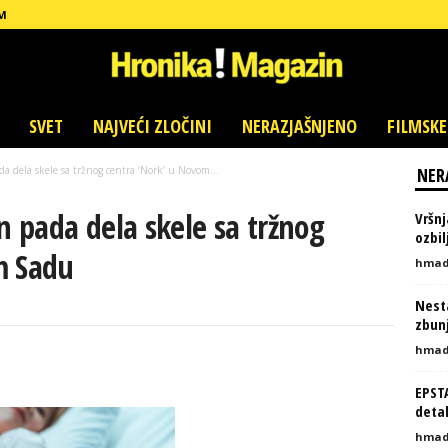
M
SVET
NAJVEĆI ZLOČINI
NERAZJAŠNJENO
FILMSKE
 dela skele sa tržnog centra ‘Nork’ u Novom...
NER
 pada dela skele sa tržnog
Vršnj
ozbi
m Sadu
hmad
Nesta
zbunj
hmad
EPST
detal
hmad