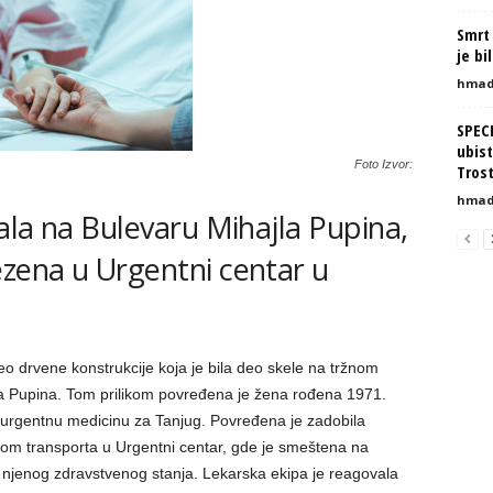
Smrt 
je bi
hmad
SPEC
ubist
Foto Izvor:
Tros
hmad
ala na Bulevaru Mihajla Pupina,
zena u Urgentni centar u
 drvene konstrukcije koja je bila deo skele na tržnom
jla Pupina. Tom prilikom povređena je žena rođena 1971.
 urgentnu medicinu za Tanjug. Povređena je zadobila
likom transporta u Urgentni centar, gde je smeštena na
a njenog zdravstvenog stanja. Lekarska ekipa je reagovala