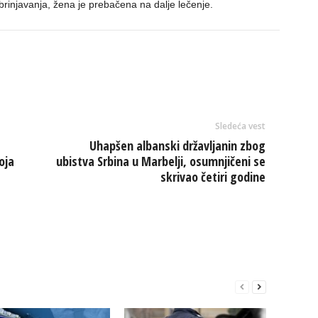
zbrinjavanja, žena je prebačena na dalje lečenje.
Sledeća vest
Uhapšen albanski državljanin zbog
oja
ubistva Srbina u Marbelji, osumnjičeni se
skrivao četiri godine