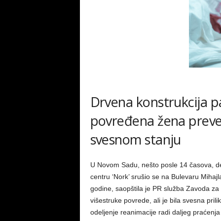
Drvena konstrukcija p
povređena žena preve
svesnom stanju
U Novom Sadu, nešto posle 14 časova, deo
centru ‘Nork’ srušio se na Bulevaru Miha
godine, saopštila je PR služba Zavoda za
višestruke povrede, ali je bila svesna pri
odeljenje reanimacije radi daljeg praćenj