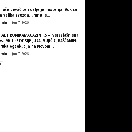
naše pevačice i dalje je misterija: Vukica
la velika zvezda, umrla je...
min
-
jun 7, 2026
IJAL HRONIKAMAGAZIN.RS – Nerazjašnjena
va 90-tih! DOSIJE JUSA, VUJIČIĆ, RAŠČANIN:
truka egzekucija na Novom...
min
-
jun 7, 2026