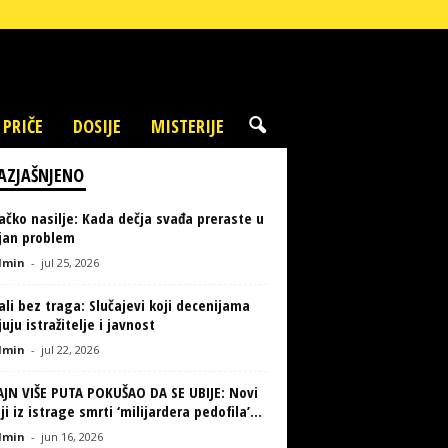
 PRIČE
DOSIJE
MISTERIJE
AZJAŠNJENO
ačko nasilje: Kada dečja svađa preraste u
ljan problem
min
-
jul 25, 2026
li bez traga: Slučajevi koji decenijama
uju istražitelje i javnost
min
-
jul 22, 2026
AJN VIŠE PUTA POKUŠAO DA SE UBIJE: Novi
ji iz istrage smrti ‘milijardera pedofila’...
min
-
jun 16, 2026