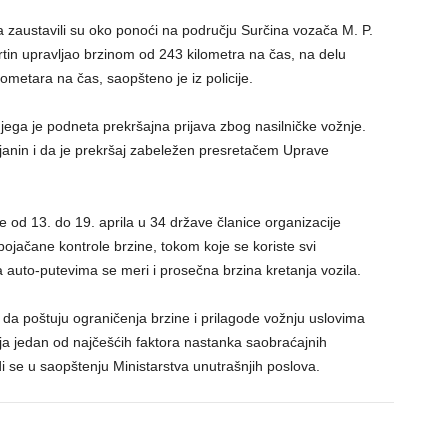
a zaustavili su oko ponoći na području Surčina vozača M. P.
tin upravljao brzinom od 243 kilometra na čas, na delu
ometara na čas, saopšteno je iz policije.
 njega je podneta prekršajna prijava zbog nasilničke vožnje.
vljanin i da je prekršaj zabeležen presretačem Uprave
 od 13. do 19. aprila u 34 države članice organizacije
ačane kontrole brzine, tokom koje se koriste svi
a auto-putevima se meri i prosečna brzina kretanja vozila.
da poštuju ograničenja brzine i prilagode vožnju uslovima
lja jedan od najčešćih faktora nastanka saobraćajnih
 se u saopštenju Ministarstva unutrašnjih poslova.