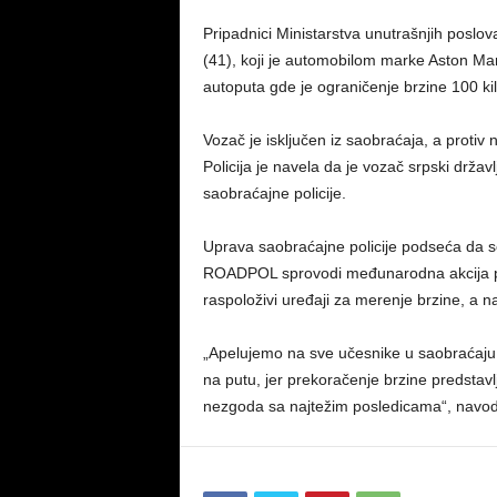
Pripadnici Ministarstva unutrašnjih poslov
(41), koji je automobilom marke Aston Mar
autoputa gde je ograničenje brzine 100 kil
Vozač je isključen iz saobraćaja, a protiv
Policija je navela da je vozač srpski drža
saobraćajne policije.
Uprava saobraćajne policije podseća da se
ROADPOL sprovodi međunarodna akcija poj
raspoloživi uređaji za merenje brzine, a n
„Apelujemo na sve učesnike u saobraćaju 
na putu, jer prekoračenje brzine predstav
nezgoda sa najtežim posledicama“, navodi