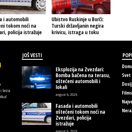
 i automobili
Ubistvo Ruskinje u Borči:
eni tokom noći na
Turski državljanin negira
ri, policija istražuje
krivicu, istraga u toku
JOŠ VESTI
POP
Doma
Eksplozija na Zvezdari:
Bomba bačena na terasu,
Svet
oštećeni automobili i
Dosij
e
lokali
i brza
Films
avgust 6, 2026
tku!
Najve
Fasada i automobili
Nera
oštećeni tokom noći na
Zvezdari, policija
istražuje
avgust 6, 2026