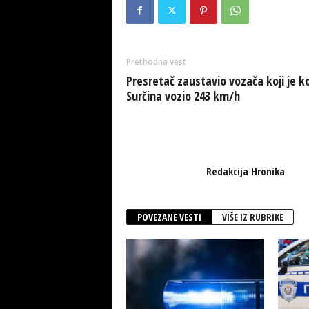
Prethodna vest
Presretač zaustavio vozača koji je k
Surčina vozio 243 km/h
Redakcija Hronika
POVEZANE VESTI
VIŠE IZ RUBRIKE