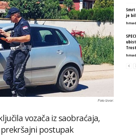
Smrt 
je bi
hmad
SPEC
ubist
Tros
hmad
Foto Izvor:
ključila vozača iz saobraćaja,
 prekršajni postupak