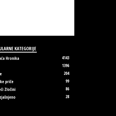
ULARNE KATEGORIJE
4143
ća Hronika
1396
204
e
99
ke priče
86
ći Zločini
28
zjašnjeno