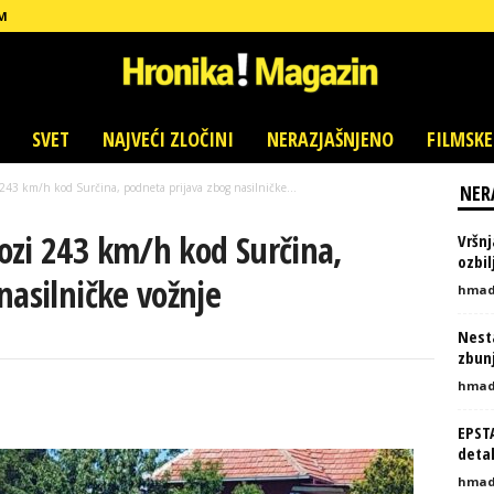
M
SVET
NAJVEĆI ZLOČINI
NERAZJAŠNJENO
FILMSKE
43 km/h kod Surčina, podneta prijava zbog nasilničke...
NER
ozi 243 km/h kod Surčina,
Vršnj
ozbi
nasilničke vožnje
hmad
Nesta
zbunj
hmad
EPST
detal
hmad