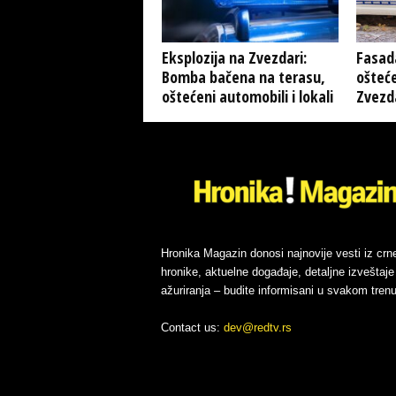
Eksplozija na Zvezdari:
Fasada
Bomba bačena na terasu,
ošteć
oštećeni automobili i lokali
Zvezda
Hronika Magazin donosi najnovije vesti iz crn
hronike, aktuelne događaje, detaljne izveštaje 
ažuriranja – budite informisani u svakom trenu
Contact us:
dev@redtv.rs