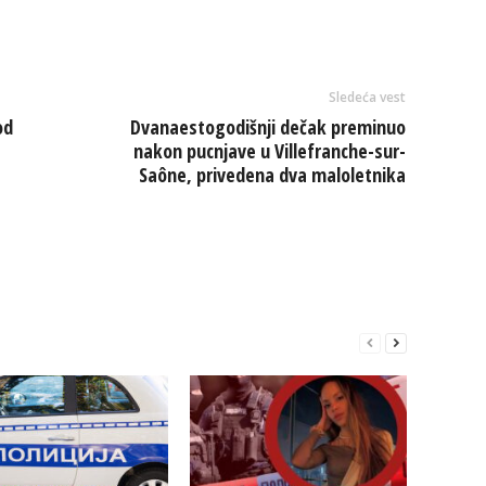
Sledeća vest
od
Dvanaestogodišnji dečak preminuo
nakon pucnjave u Villefranche-sur-
Saône, privedena dva maloletnika