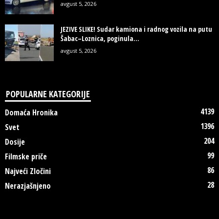
avgust 5, 2026
JEZIVE SLIKE! Sudar kamiona i radnog vozila na putu
Šabac–Loznica, poginula...
avgust 5, 2026
POPULARNE KATEGORIJE
4139
Domaća Hronika
1396
Svet
204
Dosije
99
Filmske priče
86
Najveći Zločini
28
Nerazjašnjeno