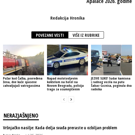
Apalače 2026. godine
Redakcija Hronika
POVEZANE VESTI
VIŠE IZ RUBRIKE
Požar kod Čačka, povređena
Napad molotovljevim
JEZIVE SLIKE! Sudar kamiona
žena, dve kuće spasene
koktelom na hotel na
i radnog vozila na putu
zahvaljujući vatrogascima
Novom Beogradu, policija
Šabac–Loznica, poginula dva
traga za osumnjičenim
radnika
NERAZJAŠNJENO
Vršnjačko nasilje: Kada dečja svađa preraste u ozbiljan problem