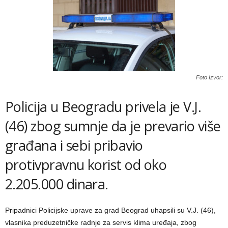
Foto Izvor:
Policija u Beogradu privela je V.J.
(46) zbog sumnje da je prevario više
građana i sebi pribavio
protivpravnu korist od oko
2.205.000 dinara.
Pripadnici Policijske uprave za grad Beograd uhapsili su V.J. (46),
vlasnika preduzetničke radnje za servis klima uređaja, zbog