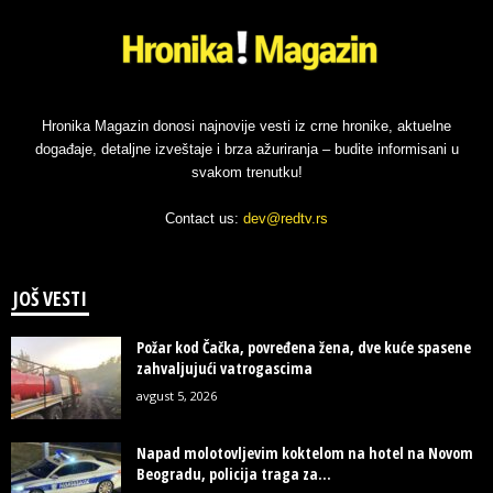
Hronika Magazin donosi najnovije vesti iz crne hronike, aktuelne
događaje, detaljne izveštaje i brza ažuriranja – budite informisani u
svakom trenutku!
Contact us:
dev@redtv.rs
JOŠ VESTI
Požar kod Čačka, povređena žena, dve kuće spasene
zahvaljujući vatrogascima
avgust 5, 2026
Napad molotovljevim koktelom na hotel na Novom
Beogradu, policija traga za...