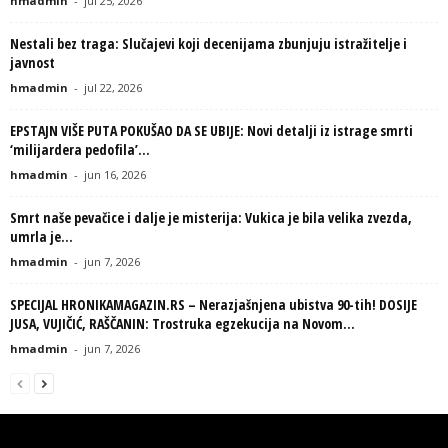
hmadmin
-
jul 25, 2026
Nestali bez traga: Slučajevi koji decenijama zbunjuju istražitelje i
javnost
hmadmin
-
jul 22, 2026
EPSTAJN VIŠE PUTA POKUŠAO DA SE UBIJE: Novi detalji iz istrage smrti
‘milijardera pedofila’...
hmadmin
-
jun 16, 2026
Smrt naše pevačice i dalje je misterija: Vukica je bila velika zvezda,
umrla je...
hmadmin
-
jun 7, 2026
SPECIJAL HRONIKAMAGAZIN.RS – Nerazjašnjena ubistva 90-tih! DOSIJE
JUSA, VUJIČIĆ, RAŠČANIN: Trostruka egzekucija na Novom...
hmadmin
-
jun 7, 2026