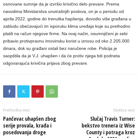
osnovane sumnje da je izvršio krivično delo prevare. Prema
navodima Ministarstva unutrašnjih poslova, on je u periodu od
aprila 2022. godine do trenutka hapšenja, dovodio više građana u
zabludu obećavajući im isporuku klima uređaja koje su prethodno
platili na račun njegove firme. Na ovaj način, osumnjičeni je sebi
pribavio protivpravnu imovinsku korist u iznosu od oko 2.205.000
dinara, dok su građani ostali bez naručene robe. Policija je
saopštila da je V.J. uhapšen i da će protiv njega biti podneta
odgovarajuća krivična prijava zbog prevare.
Prethodna vest
Sledeća vest
Pančevac uhapšen zbog
Slučaj Travis Turner:
serije provala, krađa i
bekstvo trenera iz Wise
posedovanja droge
County i potraga kroz