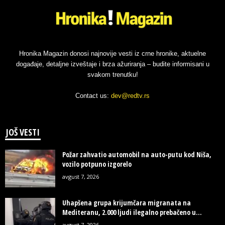
Hronika Magazin donosi najnovije vesti iz crne hronike, aktuelne
događaje, detaljne izveštaje i brza ažuriranja – budite informisani u
svakom trenutku!
Contact us:
dev@redtv.rs
JOŠ VESTI
Požar zahvatio automobil na auto-putu kod Niša,
vozilo potpuno izgorelo
avgust 7, 2026
Uhapšena grupa krijumčara migranata na
Mediteranu, 2.000 ljudi ilegalno prebačeno u...
avgust 7, 2026