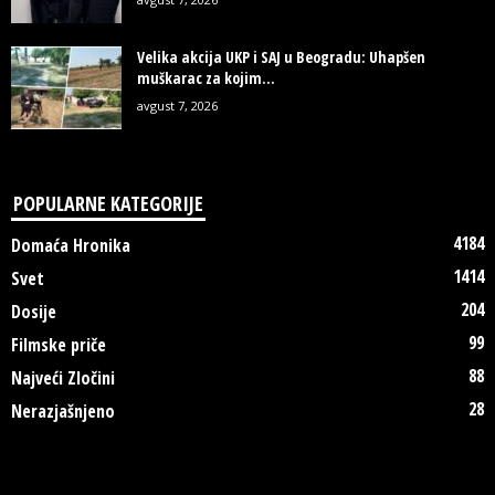
Velika akcija UKP i SAJ u Beogradu: Uhapšen
muškarac za kojim...
avgust 7, 2026
POPULARNE KATEGORIJE
4184
Domaća Hronika
1414
Svet
204
Dosije
99
Filmske priče
88
Najveći Zločini
28
Nerazjašnjeno