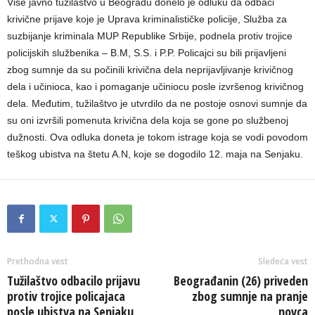
Više javno tužilaštvo u Beogradu donelo je odluku da odbaci
krivične prijave koje je Uprava kriminalističke policije, Služba za
suzbijanje kriminala MUP Republike Srbije, podnela protiv trojice
policijskih službenika – B.M, S.S. i P.P. Policajci su bili prijavljeni
zbog sumnje da su počinili krivična dela neprijavljivanje krivičnog
dela i učinioca, kao i pomaganje učiniocu posle izvršenog krivičnog
dela. Međutim, tužilaštvo je utvrdilo da ne postoje osnovi sumnje da
su oni izvršili pomenuta krivična dela koja se gone po službenoj
dužnosti. Ova odluka doneta je tokom istrage koja se vodi povodom
teškog ubistva na štetu A.N, koje se dogodilo 12. maja na Senjaku.
Prethodna vest
Sledeća vest
Tužilaštvo odbacilo prijavu
Beograđanin (26) priveden
protiv trojice policajaca
zbog sumnje na pranje
posle ubistva na Senjaku
novca