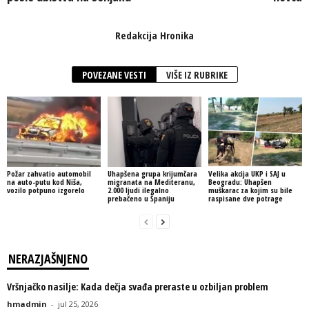
Redakcija Hronika
POVEZANE VESTI
VIŠE IZ RUBRIKE
Požar zahvatio automobil
Uhapšena grupa krijumčara
Velika akcija UKP i SAJ u
na auto-putu kod Niša,
migranata na Mediteranu,
Beogradu: Uhapšen
vozilo potpuno izgorelo
2.000 ljudi ilegalno
muškarac za kojim su bile
prebačeno u Španiju
raspisane dve potrage
NERAZJAŠNJENO
Vršnjačko nasilje: Kada dečja svađa preraste u ozbiljan problem
hmadmin
-
jul 25, 2026