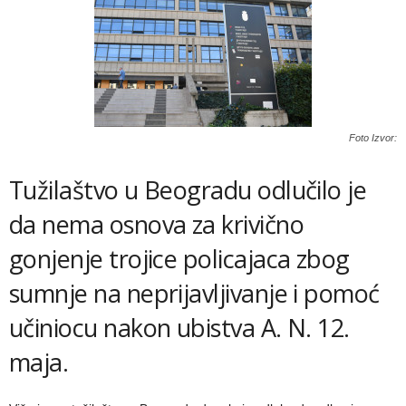
Foto Izvor:
Tužilaštvo u Beogradu odlučilo je
da nema osnova za krivično
gonjenje trojice policajaca zbog
sumnje na neprijavljivanje i pomoć
učiniocu nakon ubistva A. N. 12.
maja.