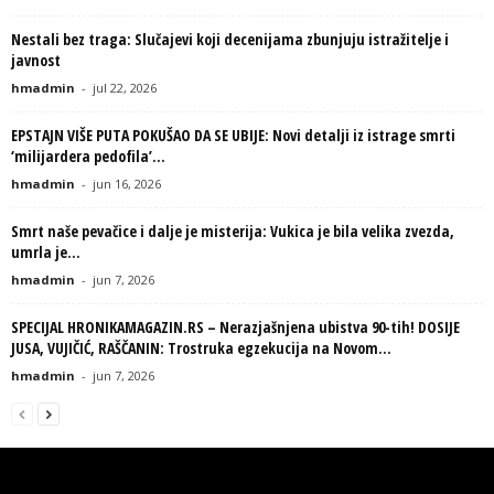
Nestali bez traga: Slučajevi koji decenijama zbunjuju istražitelje i
javnost
hmadmin
-
jul 22, 2026
EPSTAJN VIŠE PUTA POKUŠAO DA SE UBIJE: Novi detalji iz istrage smrti
‘milijardera pedofila’...
hmadmin
-
jun 16, 2026
Smrt naše pevačice i dalje je misterija: Vukica je bila velika zvezda,
umrla je...
hmadmin
-
jun 7, 2026
SPECIJAL HRONIKAMAGAZIN.RS – Nerazjašnjena ubistva 90-tih! DOSIJE
JUSA, VUJIČIĆ, RAŠČANIN: Trostruka egzekucija na Novom...
hmadmin
-
jun 7, 2026