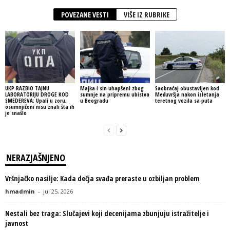
POVEZANE VESTI
VIŠE IZ RUBRIKE
UKP RAZBIO TAJNU
Majka i sin uhapšeni zbog
Saobraćaj obustavljen kod
LABORATORIJU DROGE KOD
sumnje na pripremu ubistva
Međuvršja nakon izletanja
SMEDEREVA: Upali u zoru,
u Beogradu
teretnog vozila sa puta
osumnjičeni nisu znali šta ih
je snašlo
NERAZJAŠNJENO
Vršnjačko nasilje: Kada dečja svađa preraste u ozbiljan problem
hmadmin
-
jul 25, 2026
Nestali bez traga: Slučajevi koji decenijama zbunjuju istražitelje i
javnost