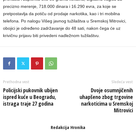
precizno merenje, 718.000 dinara i 16.290 evra, za koje se
pretpostavlja da potiču od prodaje narkotika, kao i tri mobilna
telefona. Po nalogu Višeg javnog tužilaštva u Sremskoj Mitrovici,
obojici je određeno zadržavanje do 48 sati, nakon čega će uz
krivičnu prijavu biti privedeni nadležnom tužilaštvu.
Prethodna vest
Sledeća vest
Policijski pukovnik ubijen
Dvoje osumnjičenih
ispred kuće u Beogradu,
uhapšeno zbog trgovine
istraga traje 27 godina
narkoticima u Sremskoj
Mitrovici
Redakcija Hronika