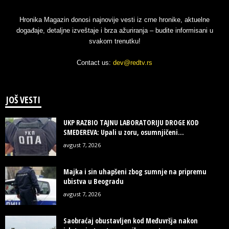
Hronika Magazin donosi najnovije vesti iz crne hronike, aktuelne
događaje, detaljne izveštaje i brza ažuriranja – budite informisani u
svakom trenutku!
Contact us:
dev@redtv.rs
JOŠ VESTI
UKP RAZBIO TAJNU LABORATORIJU DROGE KOD
SMEDEREVA: Upali u zoru, osumnjičeni...
avgust 7, 2026
Majka i sin uhapšeni zbog sumnje na pripremu
ubistva u Beogradu
avgust 7, 2026
Saobraćaj obustavljen kod Međuvršja nakon