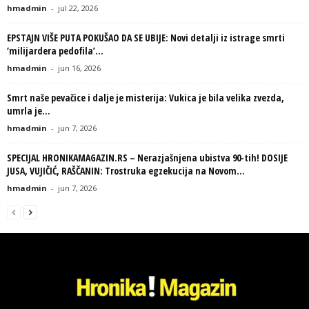
hmadmin
-
jul 22, 2026
EPSTAJN VIŠE PUTA POKUŠAO DA SE UBIJE: Novi detalji iz istrage smrti
‘milijardera pedofila’...
hmadmin
-
jun 16, 2026
Smrt naše pevačice i dalje je misterija: Vukica je bila velika zvezda,
umrla je...
hmadmin
-
jun 7, 2026
SPECIJAL HRONIKAMAGAZIN.RS – Nerazjašnjena ubistva 90-tih! DOSIJE
JUSA, VUJIČIĆ, RAŠČANIN: Trostruka egzekucija na Novom...
hmadmin
-
jun 7, 2026