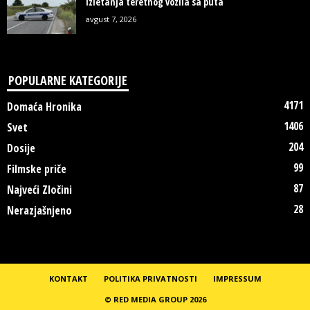
izletanja teretnog vozila sa puta
avgust 7, 2026
POPULARNE KATEGORIJE
4171
Domaća Hronika
1406
Svet
204
Dosije
99
Filmske priče
87
Najveći Zločini
28
Nerazjašnjeno
KONTAKT
POLITIKA PRIVATNOSTI
IMPRESSUM
© RED MEDIA GROUP 2026