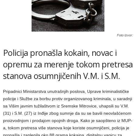
Foto Izvor:
Policija pronašla kokain, novac i
opremu za merenje tokom pretresa
stanova osumnjičenih V.M. i S.M.
Pripadnici Ministarstva unutrašnjih poslova, Uprave kriminalističke
policije i Službe za borbu protiv organizovanog kriminala, u saradnji
sa Višim javnim tužilaštvom iz Sremske Mitrovice, uhapsili su V.M.
(31) i S.M. (27) iz Inđije zbog sumnje da su se bavili neovlašćenom
proizvodnjom i prodajom opojnih droga. Kako je saopšteno iz MUP-
a, tokom pretresa više stanova koje koriste osumnjičeni, policija je
pronašla i zaplenila oko 88 grama kokaina, digitalnu vagicu za