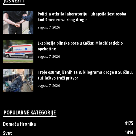
JOŠ VESTI
Policija otkrila laboratoriju i uhapsila šest osoba
kod Smedereva zbog droge
avgust 7, 2026
Eksplozija plinske boce u Čačku: Mladić zadobio
opekotine
avgust 7, 2026
Troje osumnjičenih za 85 kilograma droge u Surčinu,
tužilaštvo traži pritvor
avgust 7, 2026
POPULARNE KATEGORIJE
4175
Domaća Hronika
1414
Svet