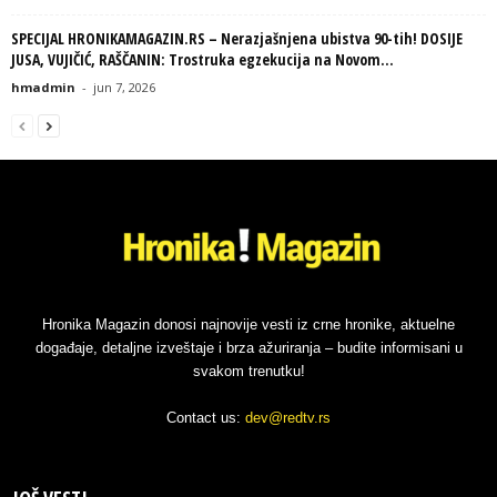
SPECIJAL HRONIKAMAGAZIN.RS – Nerazjašnjena ubistva 90-tih! DOSIJE
JUSA, VUJIČIĆ, RAŠČANIN: Trostruka egzekucija na Novom...
hmadmin
-
jun 7, 2026
Hronika Magazin donosi najnovije vesti iz crne hronike, aktuelne
događaje, detaljne izveštaje i brza ažuriranja – budite informisani u
svakom trenutku!
Contact us:
dev@redtv.rs