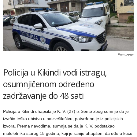
Foto Izvor:
Policija u Kikindi vodi istragu,
osumnjičenom određeno
zadržavanje do 48 sati
Policija u Kikindi uhapsila je K. V. (27) iz Sente zbog sumnje da je
izvršio teško ubistvo u saizvršilaštvu, potvrđeno je iz policijskih
izvora. Prema navodima, sumnja se da je K. V. podstakao
maloletnika starog 15 godina, koji je ranije uhapšen, da uđe u kuću