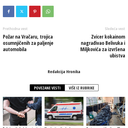
Prethodna vest
Sledeća vest
Požar na Vračaru, trojica
Zvicer kokainom
osumnjičenih za paljenje
nagrađivao Belivuka i
automobila
Miljkovića za izvršena
ubistva
Redakcija Hronika
POVEZANE VESTI
VIŠE IZ RUBRIKE