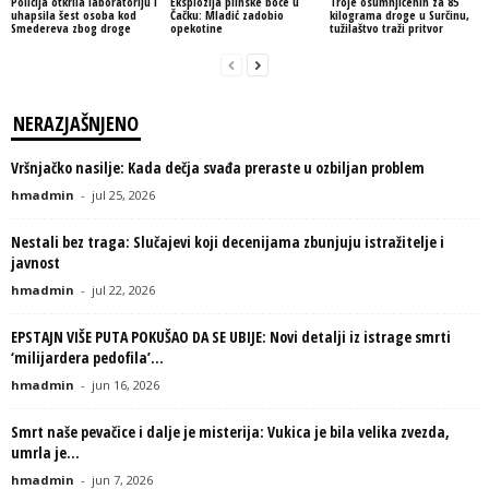
Policija otkrila laboratoriju i
Eksplozija plinske boce u
Troje osumnjičenih za 85
uhapsila šest osoba kod
Čačku: Mladić zadobio
kilograma droge u Surčinu,
Smedereva zbog droge
opekotine
tužilaštvo traži pritvor
NERAZJAŠNJENO
Vršnjačko nasilje: Kada dečja svađa preraste u ozbiljan problem
hmadmin
-
jul 25, 2026
Nestali bez traga: Slučajevi koji decenijama zbunjuju istražitelje i
javnost
hmadmin
-
jul 22, 2026
EPSTAJN VIŠE PUTA POKUŠAO DA SE UBIJE: Novi detalji iz istrage smrti
‘milijardera pedofila’...
hmadmin
-
jun 16, 2026
Smrt naše pevačice i dalje je misterija: Vukica je bila velika zvezda,
umrla je...
hmadmin
-
jun 7, 2026