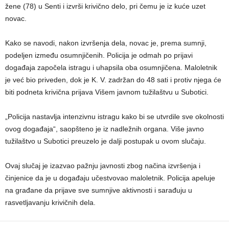
žene (78) u Senti i izvrši krivično delo, pri čemu je iz kuće uzet
novac.
Kako se navodi, nakon izvršenja dela, novac je, prema sumnji,
podeljen između osumnjičenih. Policija je odmah po prijavi
događaja započela istragu i uhapsila oba osumnjičena. Maloletnik
je već bio priveden, dok je K. V. zadržan do 48 sati i protiv njega će
biti podneta krivična prijava Višem javnom tužilaštvu u Subotici.
„Policija nastavlja intenzivnu istragu kako bi se utvrdile sve okolnosti
ovog događaja“, saopšteno je iz nadležnih organa. Više javno
tužilaštvo u Subotici preuzelo je dalji postupak u ovom slučaju.
Ovaj slučaj je izazvao pažnju javnosti zbog načina izvršenja i
činjenice da je u događaju učestvovao maloletnik. Policija apeluje
na građane da prijave sve sumnjive aktivnosti i sarađuju u
rasvetljavanju krivičnih dela.