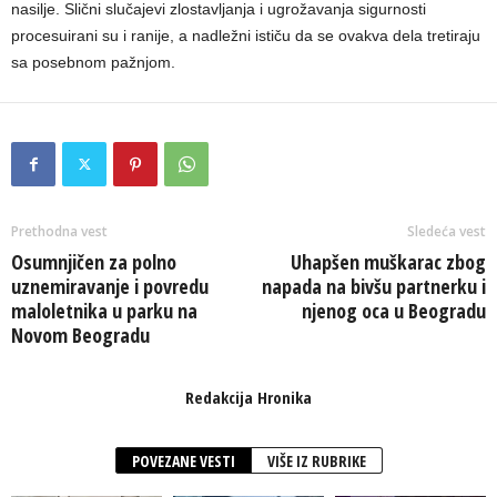
nasilje. Slični slučajevi zlostavljanja i ugrožavanja sigurnosti
procesuirani su i ranije, a nadležni ističu da se ovakva dela tretiraju
sa posebnom pažnjom.
Prethodna vest
Sledeća vest
Osumnjičen za polno
Uhapšen muškarac zbog
uznemiravanje i povredu
napada na bivšu partnerku i
maloletnika u parku na
njenog oca u Beogradu
Novom Beogradu
Redakcija Hronika
POVEZANE VESTI
VIŠE IZ RUBRIKE