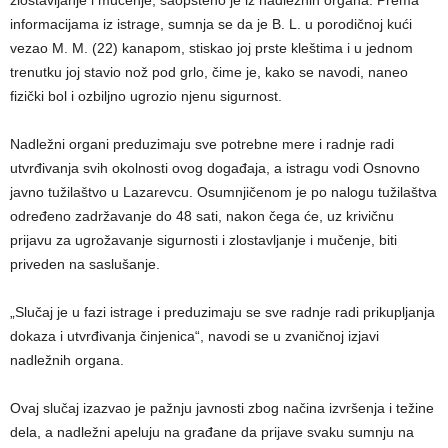
informacijama iz istrage, sumnja se da je B. L. u porodičnoj kući
vezao M. M. (22) kanapom, stiskao joj prste kleštima i u jednom
trenutku joj stavio nož pod grlo, čime je, kako se navodi, naneo
fizički bol i ozbiljno ugrozio njenu sigurnost.
Nadležni organi preduzimaju sve potrebne mere i radnje radi
utvrđivanja svih okolnosti ovog događaja, a istragu vodi Osnovno
javno tužilaštvo u Lazarevcu. Osumnjičenom je po nalogu tužilaštva
određeno zadržavanje do 48 sati, nakon čega će, uz krivičnu
prijavu za ugrožavanje sigurnosti i zlostavljanje i mučenje, biti
priveden na saslušanje.
„Slučaj je u fazi istrage i preduzimaju se sve radnje radi prikupljanja
dokaza i utvrđivanja činjenica“, navodi se u zvaničnoj izjavi
nadležnih organa.
Ovaj slučaj izazvao je pažnju javnosti zbog načina izvršenja i težine
dela, a nadležni apeluju na građane da prijave svaku sumnju na