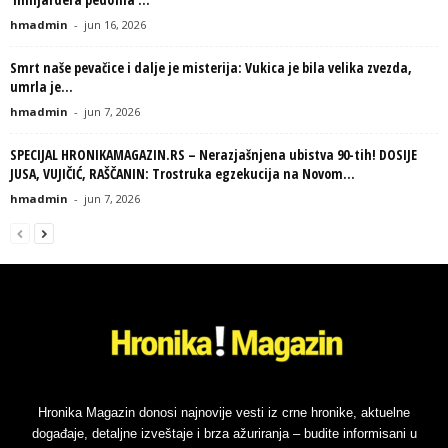
hmadmin
-
jun 16, 2026
Smrt naše pevačice i dalje je misterija: Vukica je bila velika zvezda,
umrla je...
hmadmin
-
jun 7, 2026
SPECIJAL HRONIKAMAGAZIN.RS – Nerazjašnjena ubistva 90-tih! DOSIJE
JUSA, VUJIČIĆ, RAŠČANIN: Trostruka egzekucija na Novom...
hmadmin
-
jun 7, 2026
Hronika Magazin donosi najnovije vesti iz crne hronike, aktuelne
događaje, detaljne izveštaje i brza ažuriranja – budite informisani u