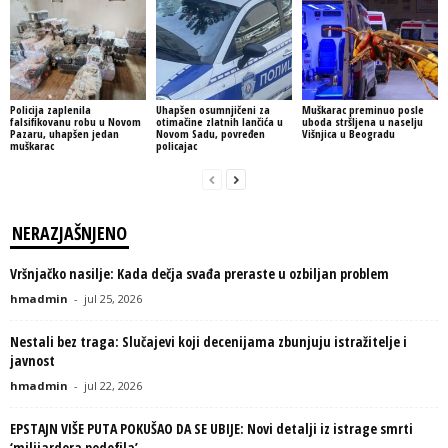
Policija zaplenila
Uhapšen osumnjičeni za
Muškarac preminuo posle
falsifikovanu robu u Novom
otimačine zlatnih lančića u
uboda stršljena u naselju
Pazaru, uhapšen jedan
Novom Sadu, povređen
Višnjica u Beogradu
muškarac
policajac
NERAZJAŠNJENO
Vršnjačko nasilje: Kada dečja svađa preraste u ozbiljan problem
hmadmin
-
jul 25, 2026
Nestali bez traga: Slučajevi koji decenijama zbunjuju istražitelje i
javnost
hmadmin
-
jul 22, 2026
EPSTAJN VIŠE PUTA POKUŠAO DA SE UBIJE: Novi detalji iz istrage smrti
‘milijardera pedofila’...