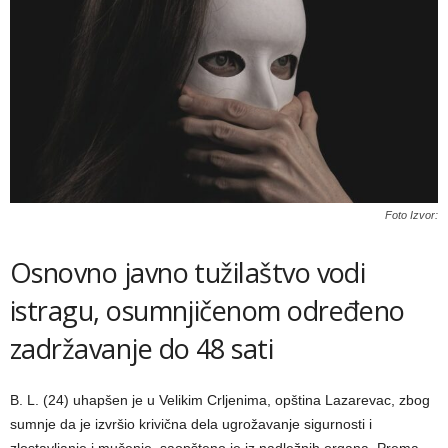
Foto Izvor:
Osnovno javno tužilaštvo vodi
istragu, osumnjičenom određeno
zadržavanje do 48 sati
B. L. (24) uhapšen je u Velikim Crljenima, opština Lazarevac, zbog
sumnje da je izvršio krivična dela ugrožavanje sigurnosti i
zlostavljanje i mučenje, saopšteno je iz nadležnih organa. Prema