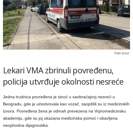
Foto Izvor:
Lekari VMA zbrinuli povređenu,
policija utvrđuje okolnosti nesreće
Jedna trudnica povređena je sinoć u saobraćajnoj nesreći u
Beogradu, gde je učestvovala kao vozač, saopštili su iz medicinskih
izvora. Povređena žena je odmah prevezena na Vojnomedicinsku
akademiju, gde su joj ukazana medicinska pomoć i obavljena
neophodna dijagnostika.