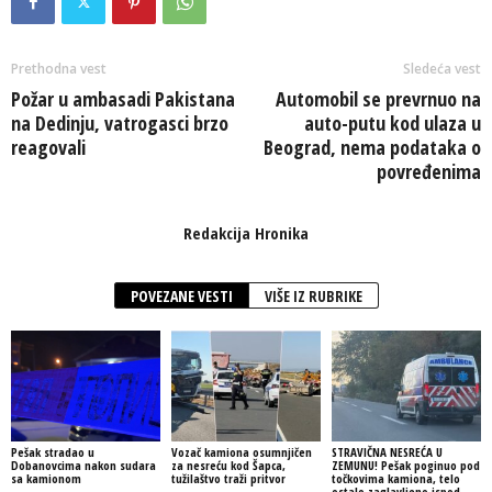
Prethodna vest
Sledeća vest
Požar u ambasadi Pakistana
Automobil se prevrnuo na
na Dedinju, vatrogasci brzo
auto-putu kod ulaza u
reagovali
Beograd, nema podataka o
povređenima
Redakcija Hronika
POVEZANE VESTI
VIŠE IZ RUBRIKE
Pešak stradao u
Vozač kamiona osumnjičen
STRAVIČNA NESREĆA U
Dobanovcima nakon sudara
za nesreću kod Šapca,
ZEMUNU! Pešak poginuo pod
sa kamionom
tužilaštvo traži pritvor
točkovima kamiona, telo
ostalo zaglavljeno ispod