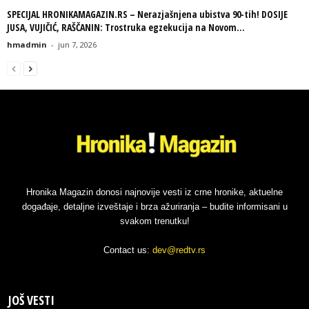
SPECIJAL HRONIKAMAGAZIN.RS – Nerazjašnjena ubistva 90-tih! DOSIJE
JUSA, VUJIČIĆ, RAŠČANIN: Trostruka egzekucija na Novom...
hmadmin
-
jun 7, 2026
Hronika Magazin donosi najnovije vesti iz crne hronike, aktuelne
događaje, detaljne izveštaje i brza ažuriranja – budite informisani u
svakom trenutku!
Contact us:
dev@redtv.rs
JOŠ VESTI