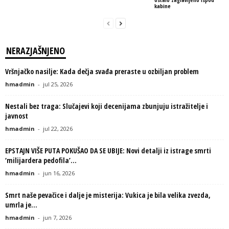
kabine
NERAZJAŠNJENO
Vršnjačko nasilje: Kada dečja svađa preraste u ozbiljan problem
hmadmin
-
jul 25, 2026
Nestali bez traga: Slučajevi koji decenijama zbunjuju istražitelje i
javnost
hmadmin
-
jul 22, 2026
EPSTAJN VIŠE PUTA POKUŠAO DA SE UBIJE: Novi detalji iz istrage smrti
‘milijardera pedofila’...
hmadmin
-
jun 16, 2026
Smrt naše pevačice i dalje je misterija: Vukica je bila velika zvezda,
umrla je...
hmadmin
-
jun 7, 2026