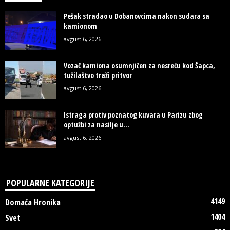
Pešak stradao u Dobanovcima nakon sudara sa
kamionom
avgust 6, 2026
Vozač kamiona osumnjičen za nesreću kod Šapca,
tužilaštvo traži pritvor
avgust 6, 2026
Istraga protiv poznatog kuvara u Parizu zbog
optužbi za nasilje u...
avgust 6, 2026
POPULARNE KATEGORIJE
4149
Domaća Hronika
1404
Svet