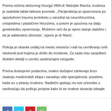
Prema rečima dežurnog hirurga VMA dr Nebojše Marića, trudnica
je zadobila lakše telesne povrede. „Pacijentkinja je opservirana po
apsolutnom trauma protokolu u saradnji sa neurohirurzima,
ortopedima i plastičnim hirurzima, a potom je upućena na dalju
ginekološku opservaciju. Možemo reći da je njeno stanje stabilno i
da je adekvatno zbrinuta“, izjavio je dr Marić.
Policija je obavila uviđaj na mestu nesreće i radi na utvrđivanju svih
okolnosti pod kojima je došlo do incidenta. Za sada nisu saopšteni
dodatni detalji o uzroku saobraćajne nezgode.
Prema dostupnim podacima, ovakvi slučajevi zahtevaju brzu
reakciju medicinskih ekipa i saradnju više specijalnosti, posebno
kada su u pitanju trudnice. Nadležni apeluju na sve učesnike u
saobraćaju da poštuju propise kako bi se ovakve situacije izbegle.