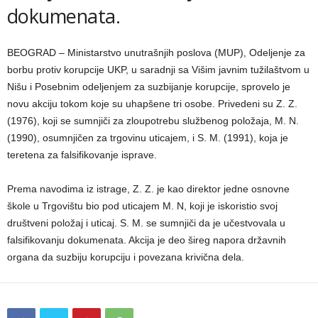
dokumenata.
BEOGRAD – Ministarstvo unutrašnjih poslova (MUP), Odeljenje za
borbu protiv korupcije UKP, u saradnji sa Višim javnim tužilaštvom u
Nišu i Posebnim odeljenjem za suzbijanje korupcije, sprovelo je
novu akciju tokom koje su uhapšene tri osobe. Privedeni su Z. Z.
(1976), koji se sumnjiči za zloupotrebu službenog položaja, M. N.
(1990), osumnjičen za trgovinu uticajem, i S. M. (1991), koja je
teretena za falsifikovanje isprave.
Prema navodima iz istrage, Z. Z. je kao direktor jedne osnovne
škole u Trgovištu bio pod uticajem M. N, koji je iskoristio svoj
društveni položaj i uticaj. S. M. se sumnjiči da je učestvovala u
falsifikovanju dokumenata. Akcija je deo šireg napora državnih
organa da suzbiju korupciju i povezana krivična dela.