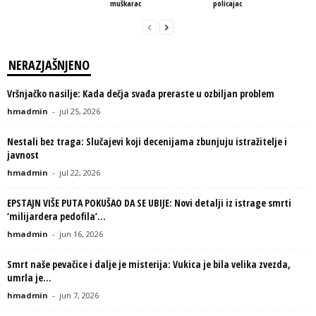
muškarac
policajac
NERAZJAŠNJENO
Vršnjačko nasilje: Kada dečja svađa preraste u ozbiljan problem
hmadmin
-
jul 25, 2026
Nestali bez traga: Slučajevi koji decenijama zbunjuju istražitelje i
javnost
hmadmin
-
jul 22, 2026
EPSTAJN VIŠE PUTA POKUŠAO DA SE UBIJE: Novi detalji iz istrage smrti
‘milijardera pedofila’...
hmadmin
-
jun 16, 2026
Smrt naše pevačice i dalje je misterija: Vukica je bila velika zvezda,
umrla je...
hmadmin
-
jun 7, 2026