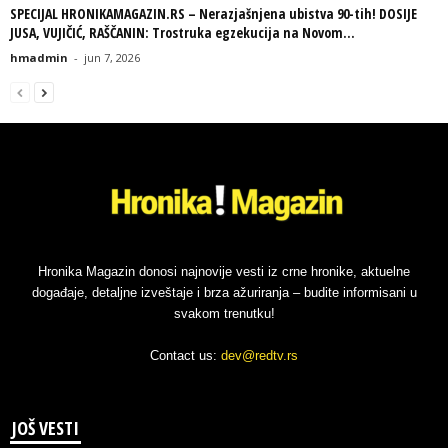
SPECIJAL HRONIKAMAGAZIN.RS – Nerazjašnjena ubistva 90-tih! DOSIJE
JUSA, VUJIČIĆ, RAŠČANIN: Trostruka egzekucija na Novom...
hmadmin
-
jun 7, 2026
Hronika Magazin donosi najnovije vesti iz crne hronike, aktuelne
događaje, detaljne izveštaje i brza ažuriranja – budite informisani u
svakom trenutku!
Contact us:
dev@redtv.rs
JOŠ VESTI