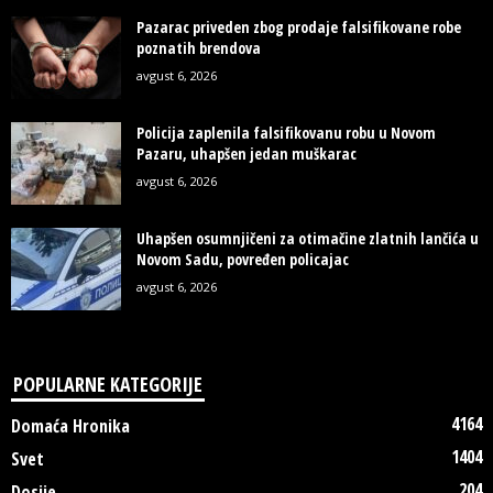
Pazarac priveden zbog prodaje falsifikovane robe
poznatih brendova
avgust 6, 2026
Policija zaplenila falsifikovanu robu u Novom
Pazaru, uhapšen jedan muškarac
avgust 6, 2026
Uhapšen osumnjičeni za otimačine zlatnih lančića u
Novom Sadu, povređen policajac
avgust 6, 2026
POPULARNE KATEGORIJE
4164
Domaća Hronika
1404
Svet
204
Dosije