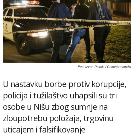
Foto Izvor: Pexels / Cottonbro studio
U nastavku borbe protiv korupcije,
policija i tužilaštvo uhapsili su tri
osobe u Nišu zbog sumnje na
zloupotrebu položaja, trgovinu
uticajem i falsifikovanje