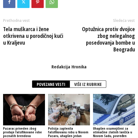
Prethodna vest
Sledeća vest
Tela muškarca i žene
Optužnica protiv dvojice
otkrivena u porodičnoj kući
zbog nelegalnog
u Kraljevu
posedovanja bombe u
Beogradu
Redakcija Hronika
POVEZANE VESTI
VIŠE IZ RUBRIKE
Pazarac priveden zbog
Policija zaplenila
Uhapšen osumnjičeni za
prodaje falsifikovane robe
falsifikovanu robu u Novom
otimačine zlatnih lančića u
poznatih brendova
Pazaru, uhapšen jedan
Novom Sadu, povređen