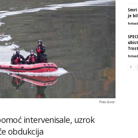
Smrt 
je bi
hmad
SPEC
ubist
Tros
hmad
Foto Izvor:
 pomoć intervenisale, uzrok
iće obdukcija