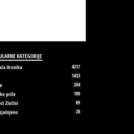
ULARNE KATEGORIJE
4217
ća Hronika
1433
204
e
100
ke priče
89
ći Zločini
28
zjašnjeno