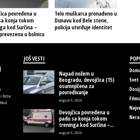
čica povređena u
Telo muškarca pronađeno u
sa konja tokom
Dunavu kod Bele stene,
ga kod Surčina –
policija utvrđuje identitet
prevezena u bolnicu
JOŠ VESTI
POP
Doma
Napad nožem u
Beogradu, devojčica (15)
Svet
osumnjičena za
Dosij
e
povređivanje
i brza
Films
avgust 9, 2026
tku!
Najve
Devojčica povređena u
Nera
padu sa konja tokom
treninga kod Surčina –...
avgust 9, 2026