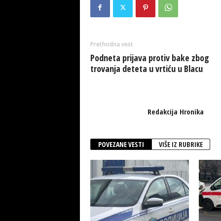
Prethodna vest
Podneta prijava protiv bake zbog
trovanja deteta u vrtiću u Blacu
Redakcija Hronika
POVEZANE VESTI
VIŠE IZ RUBRIKE