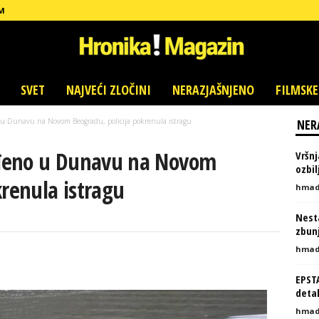
M
SVET
NAJVEĆI ZLOČINI
NERAZJAŠNJENO
FILMSKE
u Dunavu na Novom Beogradu, policija pokrenula istragu
NER
đeno u Dunavu na Novom
Vršnj
ozbi
krenula istragu
hmad
Nesta
zbunj
hmad
EPST
detal
hmad