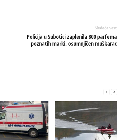
Sledeća vest
Policija u Subotici zaplenila 800 parfema
poznatih marki, osumnjičen muškarac