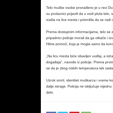
Telo muške osobe pronađeno je u reci Du
su prolaznici prijavili da u vodi pluta telo,
izašla na lice mesta i potvrdila da se radi
Prema dostupnim informacijama, telo se za
pripadnici policije morali da ga otkače i iz
Hitne pomoći, koja je mogla samo da kon
„Na licu mesta biće obavljen uviđaj, a istr
događaja“, navode iz policije. Prema prvi
se da je zbog niskih temperatura tek sada
Uzrok smrti, identitet muškarca i vreme koj
dalje istrage. Policija ne isključuje nijedn
delo.