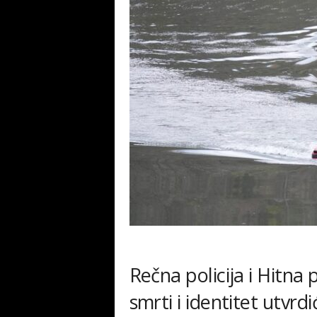
Rečna policija i Hitna
smrti i identitet utvrd