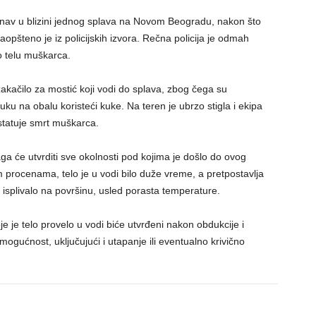
nav u blizini jednog splava na Novom Beogradu, nakon što
 saopšteno je iz policijskih izvora. Rečna policija je odmah
 o telu muškarca.
kačilo za mostić koji vodi do splava, zbog čega su
vuku na obalu koristeći kuke. Na teren je ubrzo stigla i ekipa
statuje smrt muškarca.
aga će utvrditi sve okolnosti pod kojima je došlo do ovog
m procenama, telo je u vodi bilo duže vreme, a pretpostavlja
 isplivalo na površinu, usled porasta temperature.
e je telo provelo u vodi biće utvrđeni nakon obdukcije i
u mogućnost, uključujući i utapanje ili eventualno krivično