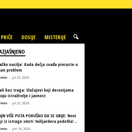
 PRIČE
DOSIJE
MISTERIJE
AZJAŠNJENO
ačko nasilje: Kada dečja svađa preraste u
ljan problem
min
-
jul 25, 2026
li bez traga: Slučajevi koji decenijama
uju istražitelje i javnost
min
-
jul 22, 2026
AJN VIŠE PUTA POKUŠAO DA SE UBIJE: Novi
ji iz istrage smrti ‘milijardera pedofila’...
min
-
jun 16, 2026