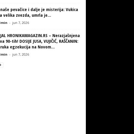
naše pevačice i dalje je misterija: Vukica
la velika zvezda, umrla je...
min
-
jun 7, 2026
IJAL HRONIKAMAGAZIN.RS – Nerazjašnjena
va 90-tih! DOSIJE JUSA, VUJIČIĆ, RAŠČANIN:
truka egzekucija na Novom...
min
-
jun 7, 2026