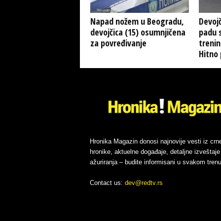
Napad nožem u Beogradu,
Devoj
devojčica (15) osumnjičena
padu 
za povređivanje
trenin
Hitno 
Hronika Magazin donosi najnovije vesti iz crn
hronike, aktuelne događaje, detaljne izveštaje 
ažuriranja – budite informisani u svakom trenu
Contact us:
dev@redtv.rs