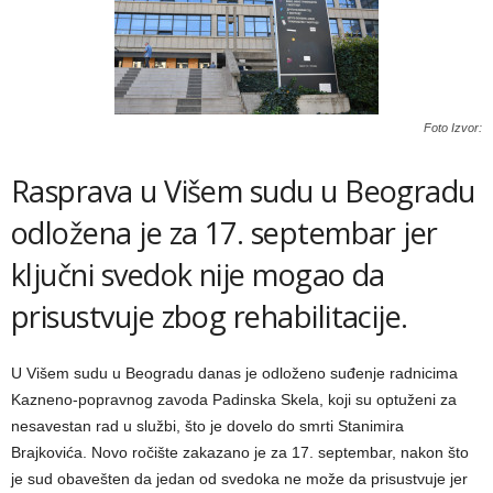
Foto Izvor:
Rasprava u Višem sudu u Beogradu
odložena je za 17. septembar jer
ključni svedok nije mogao da
prisustvuje zbog rehabilitacije.
U Višem sudu u Beogradu danas je odloženo suđenje radnicima
Kazneno-popravnog zavoda Padinska Skela, koji su optuženi za
nesavestan rad u službi, što je dovelo do smrti Stanimira
Brajkovića. Novo ročište zakazano je za 17. septembar, nakon što
je sud obavešten da jedan od svedoka ne može da prisustvuje jer