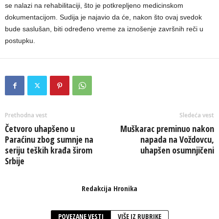
se nalazi na rehabilitaciji, što je potkrepljeno medicinskom
dokumentacijom. Sudija je najavio da će, nakon što ovaj svedok
bude saslušan, biti određeno vreme za iznošenje završnih reči u
postupku.
Prethodna vest
Sledeća vest
Četvoro uhapšeno u
Muškarac preminuo nakon
Paraćinu zbog sumnje na
napada na Voždovcu,
seriju teških krađa širom
uhapšen osumnjičeni
Srbije
Redakcija Hronika
POVEZANE VESTI
VIŠE IZ RUBRIKE