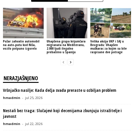
Požar zahvatio automobil
Uhapšena grupa krijumčara
Velika akcija UKP i SAJ u
na auto-putu kod Niša,
migranata na Mediteranu,
Beogradu: Uhapšen
vozilo potpuno izgorelo
2.000 ljudi ilegalno
muškarac za kojim su bile
prebačeno u Španiju
raspisane dve potrage
NERAZJAŠNJENO
Vršnjačko nasilje: Kada dečja svađa preraste u ozbiljan problem
hmadmin
-
jul 25, 2026
Nestali bez traga: Slučajevi koji decenijama zbunjuju istražitelje i
javnost
hmadmin
-
jul 22, 2026