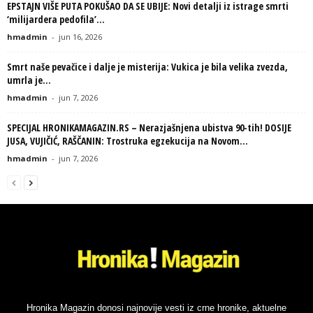
EPSTAJN VIŠE PUTA POKUŠAO DA SE UBIJE: Novi detalji iz istrage smrti
‘milijardera pedofila’...
hmadmin
-
jun 16, 2026
Smrt naše pevačice i dalje je misterija: Vukica je bila velika zvezda,
umrla je...
hmadmin
-
jun 7, 2026
SPECIJAL HRONIKAMAGAZIN.RS – Nerazjašnjena ubistva 90-tih! DOSIJE
JUSA, VUJIČIĆ, RAŠČANIN: Trostruka egzekucija na Novom...
hmadmin
-
jun 7, 2026
Hronika Magazin donosi najnovije vesti iz crne hronike, aktuelne