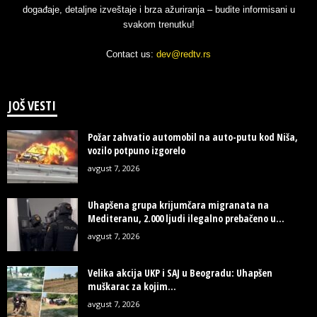
događaje, detaljne izveštaje i brza ažuriranja – budite informisani u
svakom trenutku!
Contact us:
dev@redtv.rs
JOŠ VESTI
Požar zahvatio automobil na auto-putu kod Niša,
vozilo potpuno izgorelo
avgust 7, 2026
Uhapšena grupa krijumčara migranata na
Mediteranu, 2.000 ljudi ilegalno prebačeno u...
avgust 7, 2026
Velika akcija UKP i SAJ u Beogradu: Uhapšen
muškarac za kojim...
avgust 7, 2026