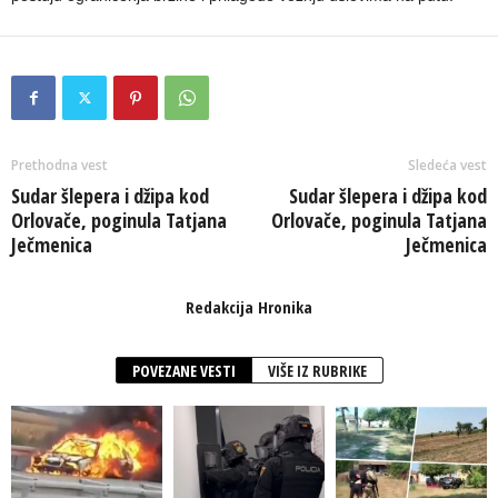
Prethodna vest
Sledeća vest
Sudar šlepera i džipa kod
Sudar šlepera i džipa kod
Orlovače, poginula Tatjana
Orlovače, poginula Tatjana
Ječmenica
Ječmenica
Redakcija Hronika
POVEZANE VESTI
VIŠE IZ RUBRIKE