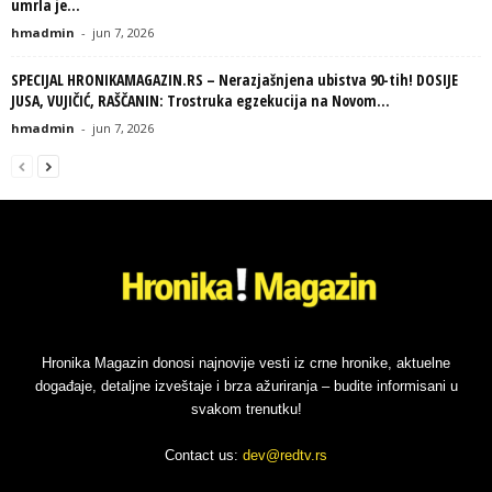
umrla je...
hmadmin
-
jun 7, 2026
SPECIJAL HRONIKAMAGAZIN.RS – Nerazjašnjena ubistva 90-tih! DOSIJE
JUSA, VUJIČIĆ, RAŠČANIN: Trostruka egzekucija na Novom...
hmadmin
-
jun 7, 2026
Hronika Magazin donosi najnovije vesti iz crne hronike, aktuelne
događaje, detaljne izveštaje i brza ažuriranja – budite informisani u
svakom trenutku!
Contact us:
dev@redtv.rs