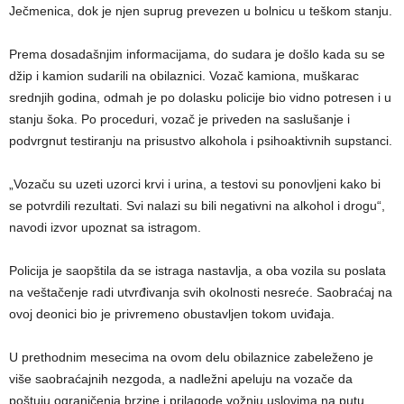
Ječmenica, dok je njen suprug prevezen u bolnicu u teškom stanju.
Prema dosadašnjim informacijama, do sudara je došlo kada su se
džip i kamion sudarili na obilaznici. Vozač kamiona, muškarac
srednjih godina, odmah je po dolasku policije bio vidno potresen i u
stanju šoka. Po proceduri, vozač je priveden na saslušanje i
podvrgnut testiranju na prisustvo alkohola i psihoaktivnih supstanci.
„Vozaču su uzeti uzorci krvi i urina, a testovi su ponovljeni kako bi
se potvrdili rezultati. Svi nalazi su bili negativni na alkohol i drogu“,
navodi izvor upoznat sa istragom.
Policija je saopštila da se istraga nastavlja, a oba vozila su poslata
na veštačenje radi utvrđivanja svih okolnosti nesreće. Saobraćaj na
ovoj deonici bio je privremeno obustavljen tokom uviđaja.
U prethodnim mesecima na ovom delu obilaznice zabeleženo je
više saobraćajnih nezgoda, a nadležni apeluju na vozače da
poštuju ograničenja brzine i prilagode vožnju uslovima na putu.