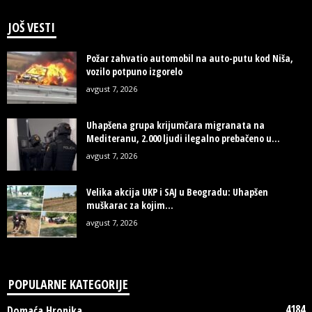
JOŠ VESTI
Požar zahvatio automobil na auto-putu kod Niša,
vozilo potpuno izgorelo
avgust 7, 2026
Uhapšena grupa krijumčara migranata na
Mediteranu, 2.000 ljudi ilegalno prebačeno u...
avgust 7, 2026
Velika akcija UKP i SAJ u Beogradu: Uhapšen
muškarac za kojim...
avgust 7, 2026
POPULARNE KATEGORIJE
4184
Domaća Hronika