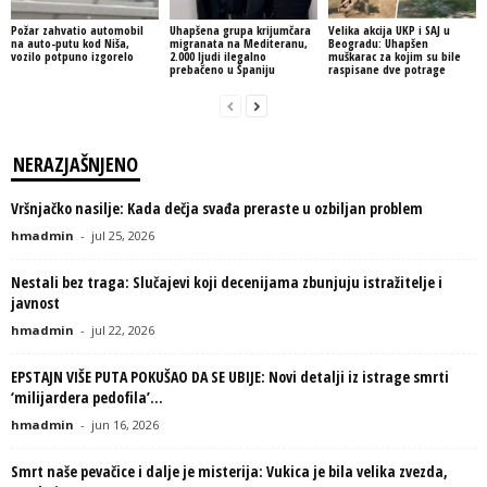
Požar zahvatio automobil
Uhapšena grupa krijumčara
Velika akcija UKP i SAJ u
na auto-putu kod Niša,
migranata na Mediteranu,
Beogradu: Uhapšen
vozilo potpuno izgorelo
2.000 ljudi ilegalno
muškarac za kojim su bile
prebačeno u Španiju
raspisane dve potrage
NERAZJAŠNJENO
Vršnjačko nasilje: Kada dečja svađa preraste u ozbiljan problem
hmadmin
-
jul 25, 2026
Nestali bez traga: Slučajevi koji decenijama zbunjuju istražitelje i
javnost
hmadmin
-
jul 22, 2026
EPSTAJN VIŠE PUTA POKUŠAO DA SE UBIJE: Novi detalji iz istrage smrti
‘milijardera pedofila’...
hmadmin
-
jun 16, 2026
Smrt naše pevačice i dalje je misterija: Vukica je bila velika zvezda,