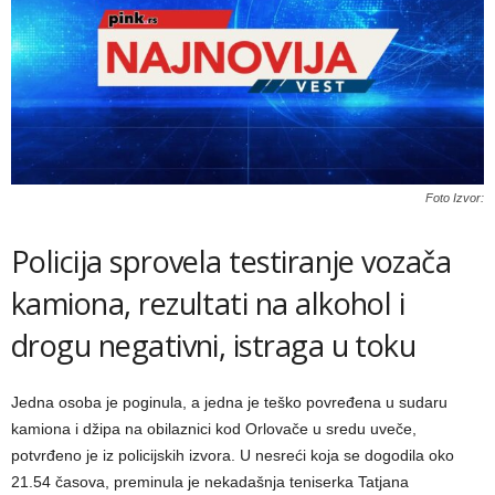
Foto Izvor:
Policija sprovela testiranje vozača
kamiona, rezultati na alkohol i
drogu negativni, istraga u toku
Jedna osoba je poginula, a jedna je teško povređena u sudaru
kamiona i džipa na obilaznici kod Orlovače u sredu uveče,
potvrđeno je iz policijskih izvora. U nesreći koja se dogodila oko
21.54 časova, preminula je nekadašnja teniserka Tatjana