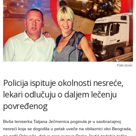
Foto Izvor:
Policija ispituje okolnosti nesreće,
lekari odlučuju o daljem lečenju
povređenog
Bivša teniserka Tatjana Ječmenica poginula je u saobraćajnoj
nesreći koja se dogodila u petak uveče na obilaznici oko Beograda,
na petlji Orlovača, dok je njen suprug Darko Jevtić zadobio teške