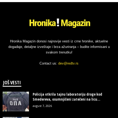
Hronika Magazin donosi najnovije vesti iz crne hronike, aktuelne
događaje, detaljne izveštaje i brza ažuriranja – budite informisani u
svakom trenutku!
Contact us:
dev@redtv.rs
JOŠ VESTI
Policija otkrila tajnu laboratoriju droge kod
Smedereva, osumnjičeni zatečeni na licu...
avgust 7, 2026