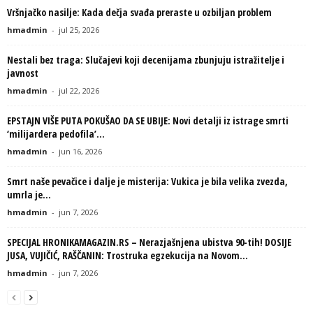
Vršnjačko nasilje: Kada dečja svađa preraste u ozbiljan problem
hmadmin
-
jul 25, 2026
Nestali bez traga: Slučajevi koji decenijama zbunjuju istražitelje i
javnost
hmadmin
-
jul 22, 2026
EPSTAJN VIŠE PUTA POKUŠAO DA SE UBIJE: Novi detalji iz istrage smrti
‘milijardera pedofila’...
hmadmin
-
jun 16, 2026
Smrt naše pevačice i dalje je misterija: Vukica je bila velika zvezda,
umrla je...
hmadmin
-
jun 7, 2026
SPECIJAL HRONIKAMAGAZIN.RS – Nerazjašnjena ubistva 90-tih! DOSIJE
JUSA, VUJIČIĆ, RAŠČANIN: Trostruka egzekucija na Novom...
hmadmin
-
jun 7, 2026