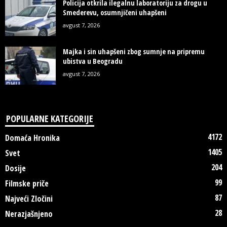
Policija otkrila ilegalnu laboratoriju za drogu u
Smederevu, osumnjičeni uhapšeni
avgust 7, 2026
Majka i sin uhapšeni zbog sumnje na pripremu
ubistva u Beogradu
avgust 7, 2026
POPULARNE KATEGORIJE
4172
Domaća Hronika
1405
Svet
204
Dosije
99
Filmske priče
87
Najveći Zločini
28
Nerazjašnjeno