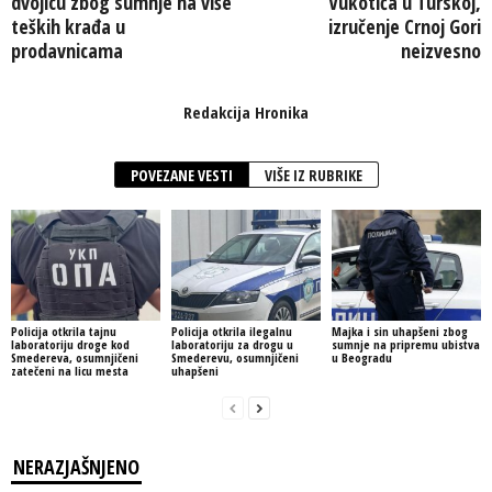
dvojicu zbog sumnje na više
Vukotića u Turskoj,
teških krađa u
izručenje Crnoj Gori
prodavnicama
neizvesno
Redakcija Hronika
POVEZANE VESTI
VIŠE IZ RUBRIKE
Policija otkrila tajnu
Policija otkrila ilegalnu
Majka i sin uhapšeni zbog
laboratoriju droge kod
laboratoriju za drogu u
sumnje na pripremu ubistva
Smedereva, osumnjičeni
Smederevu, osumnjičeni
u Beogradu
zatečeni na licu mesta
uhapšeni
NERAZJAŠNJENO