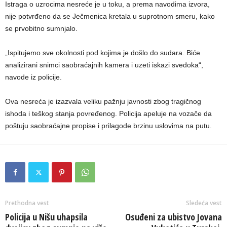
Istraga o uzrocima nesreće je u toku, a prema navodima izvora,
nije potvrđeno da se Ječmenica kretala u suprotnom smeru, kako
se prvobitno sumnjalo.
„Ispitujemo sve okolnosti pod kojima je došlo do sudara. Biće
analizirani snimci saobraćajnih kamera i uzeti iskazi svedoka“,
navode iz policije.
Ova nesreća je izazvala veliku pažnju javnosti zbog tragičnog
ishoda i teškog stanja povređenog. Policija apeluje na vozače da
poštuju saobraćajne propise i prilagode brzinu uslovima na putu.
Prethodna vest
Sledeća vest
Policija u Nišu uhapsila
Osuđeni za ubistvo Jovana