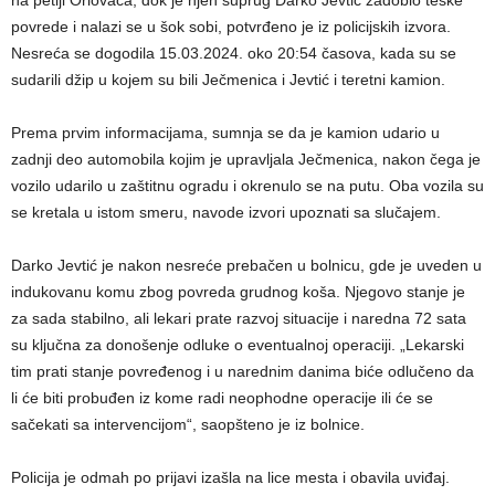
povrede i nalazi se u šok sobi, potvrđeno je iz policijskih izvora.
Nesreća se dogodila 15.03.2024. oko 20:54 časova, kada su se
sudarili džip u kojem su bili Ječmenica i Jevtić i teretni kamion.
Prema prvim informacijama, sumnja se da je kamion udario u
zadnji deo automobila kojim je upravljala Ječmenica, nakon čega je
vozilo udarilo u zaštitnu ogradu i okrenulo se na putu. Oba vozila su
se kretala u istom smeru, navode izvori upoznati sa slučajem.
Darko Jevtić je nakon nesreće prebačen u bolnicu, gde je uveden u
indukovanu komu zbog povreda grudnog koša. Njegovo stanje je
za sada stabilno, ali lekari prate razvoj situacije i naredna 72 sata
su ključna za donošenje odluke o eventualnoj operaciji. „Lekarski
tim prati stanje povređenog i u narednim danima biće odlučeno da
li će biti probuđen iz kome radi neophodne operacije ili će se
sačekati sa intervencijom“, saopšteno je iz bolnice.
Policija je odmah po prijavi izašla na lice mesta i obavila uviđaj.