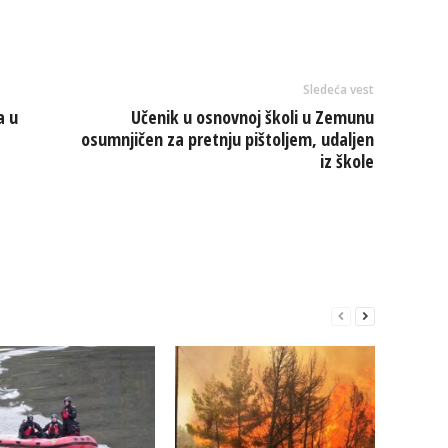
Sledeća vest
a u
Učenik u osnovnoj školi u Zemunu
osumnjičen za pretnju pištoljem, udaljen
iz škole