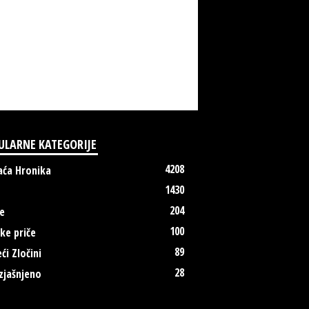
ULARNE KATEGORIJE
4208
ća Hronika
1430
204
e
100
ke priče
89
ći Zločini
28
zjašnjeno