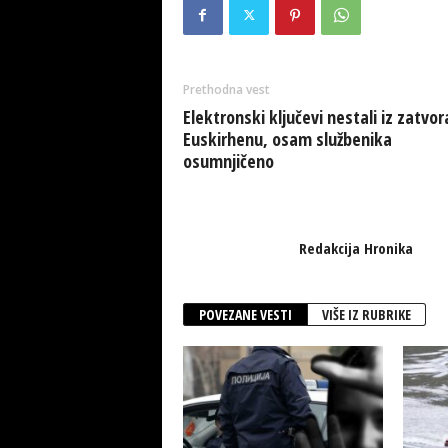
Prethodna vest
Elektronski ključevi nestali iz zatvor
Euskirhenu, osam službenika
osumnjičeno
Redakcija Hronika
POVEZANE VESTI
VIŠE IZ RUBRIKE