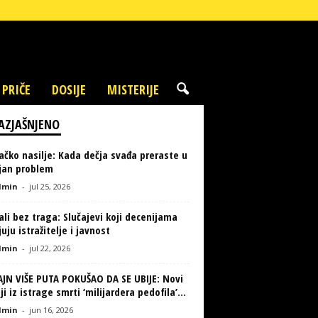
 PRIČE
DOSIJE
MISTERIJE
AZJAŠNJENO
ačko nasilje: Kada dečja svađa preraste u
ljan problem
min
-
jul 25, 2026
li bez traga: Slučajevi koji decenijama
uju istražitelje i javnost
min
-
jul 22, 2026
AJN VIŠE PUTA POKUŠAO DA SE UBIJE: Novi
ji iz istrage smrti ‘milijardera pedofila’...
min
-
jun 16, 2026