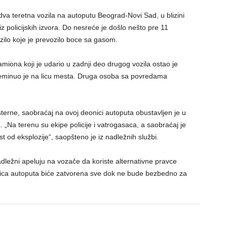
va teretna vozila na autoputu Beograd-Novi Sad, u blizini
z policijskih izvora. Do nesreće je došlo nešto pre 11
ilo koje je prevozilo boce sa gasom.
iona koji je udario u zadnji deo drugog vozila ostao je
reminuo je na licu mesta. Druga osoba sa povredama
sterne, saobraćaj na ovoj deonici autoputa obustavljen je u
„Na terenu su ekipe policije i vatrogasaca, a saobraćaj je
 od eksplozije“, saopšteno je iz nadležnih službi.
adležni apeluju na vozače da koriste alternativne pravce
nica autoputa biće zatvorena sve dok ne bude bezbedno za