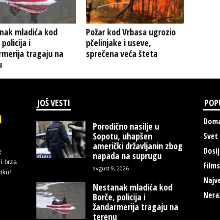
nak mladića kod
Požar kod Vrbasa ugrozio
policija i
pčelinjake i useve,
merija tragaju na
sprečena veća šteta
u
JOŠ VESTI
POP
Doma
Porodično nasilje u
Sopotu, uhapšen
Svet
američki državljanin zbog
Dosij
e
napada na suprugu
i brza
Films
avgust 9, 2026
tku!
Najve
Nestanak mladića kod
Nera
Borče, policija i
žandarmerija tragaju na
terenu