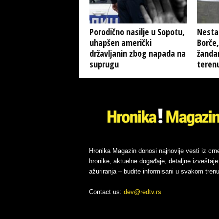
Porodično nasilje u Sopotu,
Nesta
uhapšen američki
Borče, 
državljanin zbog napada na
žandar
suprugu
teren
Hronika Magazin donosi najnovije vesti iz crn
hronike, aktuelne događaje, detaljne izveštaje 
ažuriranja – budite informisani u svakom trenu
Contact us:
dev@redtv.rs