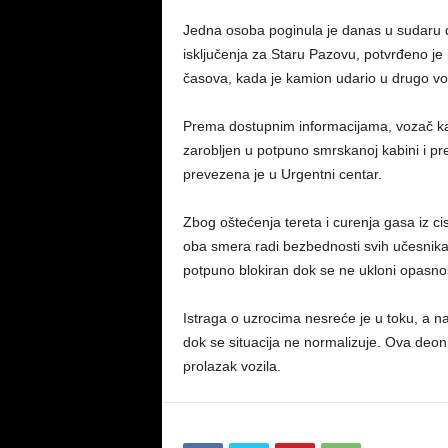
Jedna osoba poginula je danas u sudaru d
isključenja za Staru Pazovu, potvrđeno je i
časova, kada je kamion udario u drugo voz
Prema dostupnim informacijama, vozač kam
zarobljen u potpuno smrskanoj kabini i p
prevezena je u Urgentni centar.
Zbog oštećenja tereta i curenja gasa iz ci
oba smera radi bezbednosti svih učesnika. 
potpuno blokiran dok se ne ukloni opasnost
Istraga o uzrocima nesreće je u toku, a n
dok se situacija ne normalizuje. Ova deo
prolazak vozila.