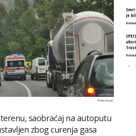
Smrt 
je bi
hmad
SPEC
ubist
Tros
hmad
Foto Izvor:
na terenu, saobraćaj na autoputu
stavljen zbog curenja gasa