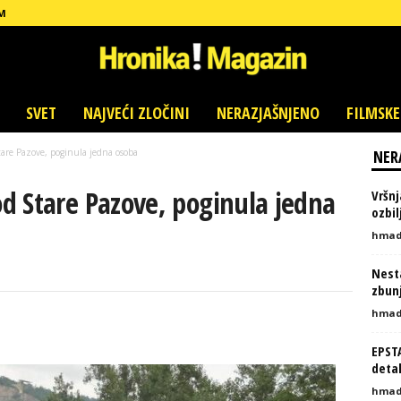
M
SVET
NAJVEĆI ZLOČINI
NERAZJAŠNJENO
FILMSKE
are Pazove, poginula jedna osoba
NER
d Stare Pazove, poginula jedna
Vršnj
ozbi
hmad
Nesta
zbunj
hmad
EPST
detal
hmad