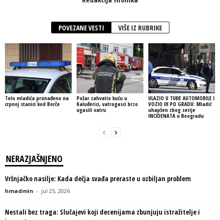
POVEZANE VESTI
VIŠE IZ RUBRIKE
Telo mladića pronađeno na
Požar zahvatio kuću u
ULAZIO U TUĐE AUTOMOBILE I
crpnoj stanici kod Borče
Kaluđerici, vatrogasci brzo
VOZIO IH PO GRADU: Mladić
ugasili vatru
uhapšen zbog serije
INCIDENATA u Beogradu
NERAZJAŠNJENO
Vršnjačko nasilje: Kada dečja svađa preraste u ozbiljan problem
hmadmin
-
jul 25, 2026
Nestali bez traga: Slučajevi koji decenijama zbunjuju istražitelje i