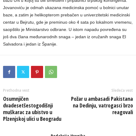
bazu UN u kojoj su bili smešteni i pripadnici srpskog kontingenta.
Jovanoviću je odmah ukazana medicinska pomoć u bolnici unutar
baze, a zatim je helikopterom prebačen u univerzitetski medicinski
centar u Bejrutu, gde je preminuo oko 4 sata po lokalnom vremenu,
saopštilo je Ministarstvo odbrane. U istom napadu povređena su
još dva člana međunarodnih snaga – jedan iz oružanih snaga El
Salvadora i jedan iz Španije.
Prethodna vest
Sledeća vest
Osumnjičen
Požar u ambasadi Pakistana
dvadesetšestogodišnji
na Dedinju, vatrogasci brzo
muškarac za ubistvo u
reagovali
Plzenjskoj ulici u Beogradu
Redakcija Hronika