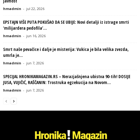
javnost
hmadmin
-
jul 22, 2026
EPSTAJN VIŠE PUTA POKUŠAO DA SE UBIJE: Novi detalji iz istrage smrti
‘milijardera pedofila’...
hmadmin
-
jun 16, 2026
Smrt naše pevačice i dalje je misterija: Vukica je bila velika zvezda,
umrla je...
hmadmin
-
jun 7, 2026
SPECIJAL HRONIKAMAGAZIN.RS – Nerazjašnjena ubistva 90-tih! DOSIJE
JUSA, VUJIČIĆ, RAŠČANIN: Trostruka egzekucija na Novom...
hmadmin
-
jun 7, 2026