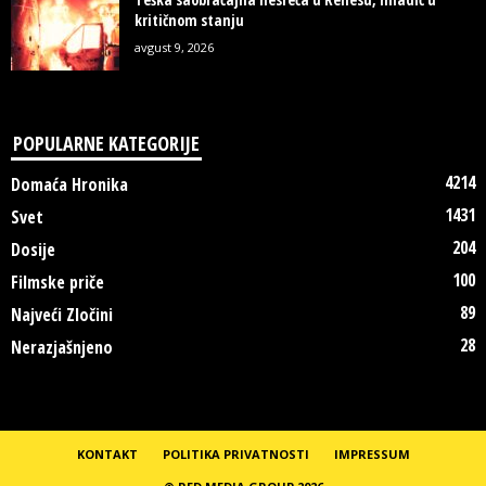
kritičnom stanju
avgust 9, 2026
POPULARNE KATEGORIJE
4214
Domaća Hronika
1431
Svet
204
Dosije
100
Filmske priče
89
Najveći Zločini
28
Nerazjašnjeno
KONTAKT
POLITIKA PRIVATNOSTI
IMPRESSUM