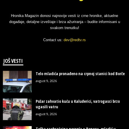
Hronika Magazin donosi najnovije vesti iz crne hronike, aktuelne
događaje, detaljne izveštaje i brza ažuriranja – budite informisani u
svakom trenutku!
Contact us:
dev@redtv.rs
JOŠ VESTI
Telo mladića pronađeno na crpnoj stanici kod Borče
avgust 9, 2026
Požar zahvatio kuću u Kaluđerici, vatrogasci brzo
ugasili vatru
avgust 9, 2026
Teška saobraćajna nesreća u Renesu, mladić u