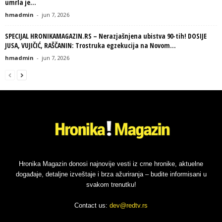
umrla je...
hmadmin
-
jun 7, 2026
SPECIJAL HRONIKAMAGAZIN.RS – Nerazjašnjena ubistva 90-tih! DOSIJE
JUSA, VUJIČIĆ, RAŠČANIN: Trostruka egzekucija na Novom...
hmadmin
-
jun 7, 2026
Hronika Magazin donosi najnovije vesti iz crne hronike, aktuelne
događaje, detaljne izveštaje i brza ažuriranja – budite informisani u
svakom trenutku!
Contact us:
dev@redtv.rs