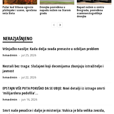
Požar kod Vrbasa ugrozio
Devojka povređena u
Napad nožem u centru
pčelinjake i useve, sprečena
napadu nožem na Starom
Beograda, povređena
veća šteta
gradu
osamnaestogodišnja
devojka
NERAZJAŠNJENO
Vršnjačko nasilje: Kada dečja svađa preraste u ozbiljan problem
hmadmin
-
jul 25, 2026
Nestali bez traga: Slučajevi koji decenijama zbunjuju istražitelje i
javnost
hmadmin
-
jul 22, 2026
EPSTAJN VIŠE PUTA POKUŠAO DA SE UBIJE: Novi detalji iz istrage smrti
‘milijardera pedofila’...
hmadmin
-
jun 16, 2026
Smrt naše pevačice i dalje je misterija: Vukica je bila velika zvezda,