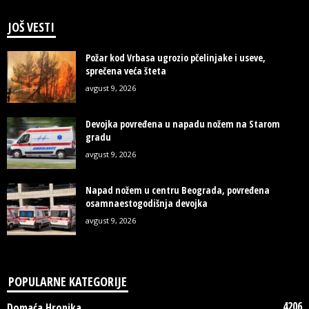
JOŠ VESTI
Požar kod Vrbasa ugrozio pčelinjake i useve,
sprečena veća šteta
avgust 9, 2026
Devojka povređena u napadu nožem na Starom
gradu
avgust 9, 2026
Napad nožem u centru Beograda, povređena
osamnaestogodišnja devojka
avgust 9, 2026
POPULARNE KATEGORIJE
4206
Domaća Hronika