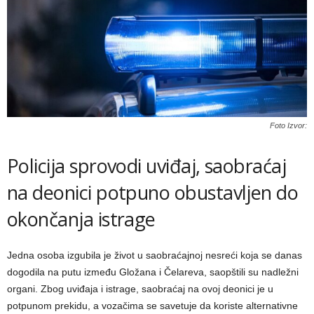
Foto Izvor:
Policija sprovodi uviđaj, saobraćaj
na deonici potpuno obustavljen do
okončanja istrage
Jedna osoba izgubila je život u saobraćajnoj nesreći koja se danas
dogodila na putu između Gložana i Čelareva, saopštili su nadležni
organi. Zbog uviđaja i istrage, saobraćaj na ovoj deonici je u
potpunom prekidu, a vozačima se savetuje da koriste alternativne