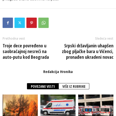
Prethodna vest
Sledeća vest
Troje dece povređeno u
Srpski državljanin uhapšen
saobraćajnoj nesreći na
zbog pljačke bara u Vićenci,
auto-putu kod Beograda
pronađen ukradeni novac
Redakcija Hronika
POVEZANE VESTI
VIŠE IZ RUBRIKE