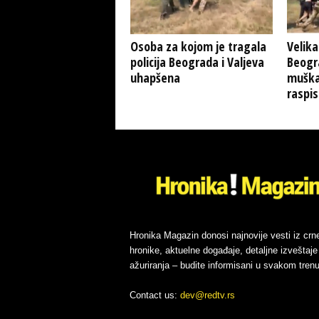
Osoba za kojom je tragala
Velika
policija Beograda i Valjeva
Beogr
uhapšena
muškar
raspi
Hronika Magazin donosi najnovije vesti iz crn
hronike, aktuelne događaje, detaljne izveštaje 
ažuriranja – budite informisani u svakom trenu
Contact us:
dev@redtv.rs