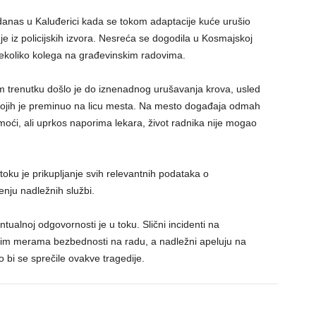
danas u Kaluđerici kada se tokom adaptacije kuće urušio
je iz policijskih izvora. Nesreća se dogodila u Kosmajskoj
 nekoliko kolega na građevinskim radovima.
 trenutku došlo je do iznenadnog urušavanja krova, usled
kojih je preminuo na licu mesta. Na mesto događaja odmah
 pomoći, ali uprkos naporima lekara, život radnika nije mogao
u toku je prikupljanje svih relevantnih podataka o
nju nadležnih službi.
tualnoj odgovornosti je u toku. Slični incidenti na
nim merama bezbednosti na radu, a nadležni apeluju na
 bi se sprečile ovakve tragedije.