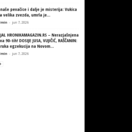
naše pevačice i dalje je misterija: Vukica
la velika zvezda, umrla je...
min
-
jun 7, 2026
IJAL HRONIKAMAGAZIN.RS – Nerazjašnjena
va 90-tih! DOSIJE JUSA, VUJIČIĆ, RAŠČANIN:
truka egzekucija na Novom...
min
-
jun 7, 2026