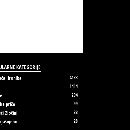
ULARNE KATEGORIJE
4183
ća Hronika
1414
204
e
99
ke priče
88
ći Zločini
28
zjašnjeno