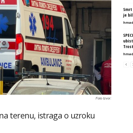
Smrt 
je bi
hmad
SPEC
ubist
Tros
hmad
Foto Izvor:
 na terenu, istraga o uzroku