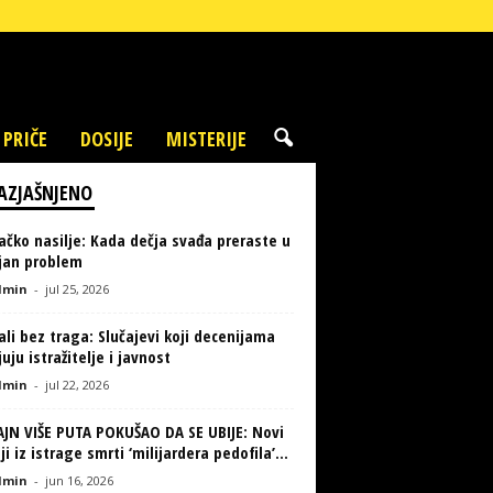
 PRIČE
DOSIJE
MISTERIJE
AZJAŠNJENO
ačko nasilje: Kada dečja svađa preraste u
ljan problem
min
-
jul 25, 2026
li bez traga: Slučajevi koji decenijama
uju istražitelje i javnost
min
-
jul 22, 2026
AJN VIŠE PUTA POKUŠAO DA SE UBIJE: Novi
ji iz istrage smrti ‘milijardera pedofila’...
min
-
jun 16, 2026