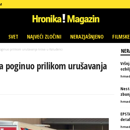
M
SVET
NAJVEĆI ZLOČINI
NERAZJAŠNJENO
FILMSKE
ginuo prilikom urušavanja krova u Kaluđerici
NER
na poginuo prilikom urušavanja
Vršnj
ozbi
hmad
Nesta
zbunj
hmad
EPST
detal
hmad