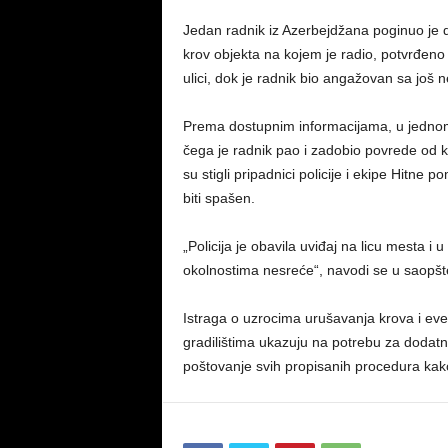
Jedan radnik iz Azerbejdžana poginuo je 
krov objekta na kojem je radio, potvrđeno 
ulici, dok je radnik bio angažovan sa još
Prema dostupnim informacijama, u jednom
čega je radnik pao i zadobio povrede od 
su stigli pripadnici policije i ekipe Hitne
biti spašen.
„Policija je obavila uviđaj na licu mesta i 
okolnostima nesreće“, navodi se u saopšte
Istraga o uzrocima urušavanja krova i even
gradilištima ukazuju na potrebu za dodat
poštovanje svih propisanih procedura kako