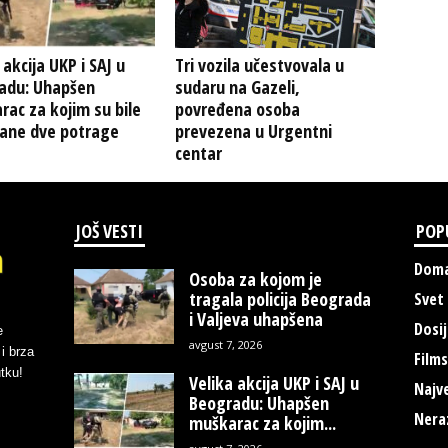
 akcija UKP i SAJ u
Tri vozila učestvovala u
adu: Uhapšen
sudaru na Gazeli,
ac za kojim su bile
povređena osoba
sane dve potrage
prevezena u Urgentni
centar
JOŠ VESTI
POP
Doma
Osoba za kojom je
tragala policija Beograda
Svet
i Valjeva uhapšena
Dosij
e
avgust 7, 2026
i brza
Films
tku!
Velika akcija UKP i SAJ u
Najve
Beogradu: Uhapšen
Nera
muškarac za kojim...