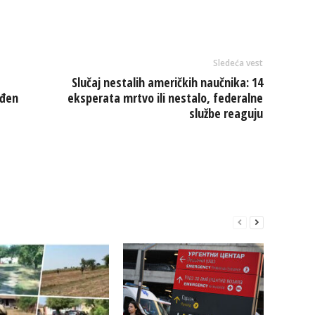
Sledeća vest
Slučaj nestalih američkih naučnika: 14
ađen
eksperata mrtvo ili nestalo, federalne
službe reaguju