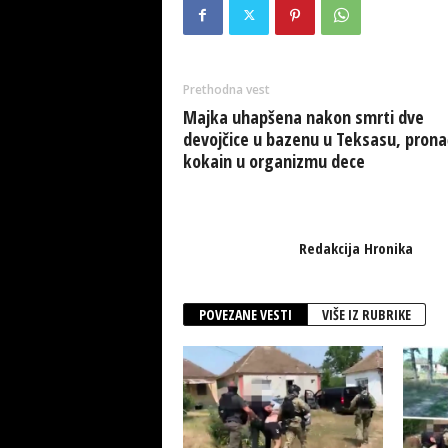
Prethodna vest
Majka uhapšena nakon smrti dve
devojčice u bazenu u Teksasu, pron
kokain u organizmu dece
Redakcija Hronika
POVEZANE VESTI
VIŠE IZ RUBRIKE