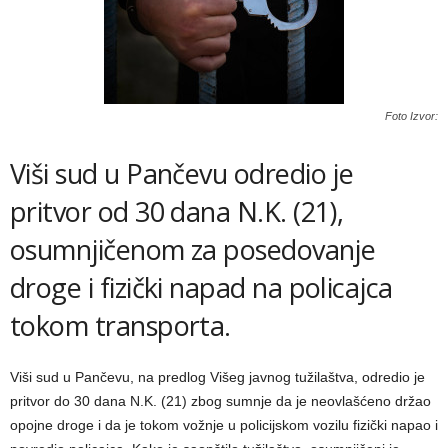
Foto Izvor:
Viši sud u Pančevu odredio je
pritvor od 30 dana N.K. (21),
osumnjičenom za posedovanje
droge i fizički napad na policajca
tokom transporta.
Viši sud u Pančevu, na predlog Višeg javnog tužilaštva, odredio je
pritvor do 30 dana N.K. (21) zbog sumnje da je neovlašćeno držao
opojne droge i da je tokom vožnje u policijskom vozilu fizički napao i