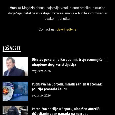
Hronika Magazin donosi najnovije vesti iz crne hronike, aktuelne
događaje, detaljne izveštaje i brza ažuriranja – budite informisani u
svakom trenutku!
Contact us:
dev@redtv.rs
JOŠ VESTI
Ubistvo pekara na Karaburmi, troje osumnjičenih
uhapšeno zbog koristoljublja
avgust 9, 2026
Pucnjava na Dorćolu, mladić ranjen u stomak,
policija pronašla čauru
avgust 9, 2026
Porodično nasilje u Sopotu, uhapšen američki
državljanin zbog napada na suprugu