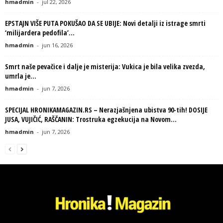
hmadmin
-
jul 22, 2026
EPSTAJN VIŠE PUTA POKUŠAO DA SE UBIJE: Novi detalji iz istrage smrti
‘milijardera pedofila’...
hmadmin
-
jun 16, 2026
Smrt naše pevačice i dalje je misterija: Vukica je bila velika zvezda,
umrla je...
hmadmin
-
jun 7, 2026
SPECIJAL HRONIKAMAGAZIN.RS – Nerazjašnjena ubistva 90-tih! DOSIJE
JUSA, VUJIČIĆ, RAŠČANIN: Trostruka egzekucija na Novom...
hmadmin
-
jun 7, 2026