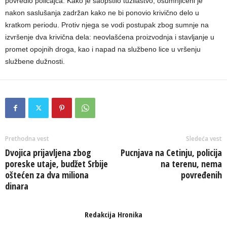
povredio policajca. Kako je saopštilo tužilaštvo, osumnjičeni je
nakon saslušanja zadržan kako ne bi ponovio krivično delo u
kratkom periodu. Protiv njega se vodi postupak zbog sumnje na
izvršenje dva krivična dela: neovlašćena proizvodnja i stavljanje u
promet opojnih droga, kao i napad na službeno lice u vršenju
službene dužnosti.
Prethodna vest
Sledeća vest
Dvojica prijavljena zbog
Pucnjava na Cetinju, policija
poreske utaje, budžet Srbije
na terenu, nema
oštećen za dva miliona
povređenih
dinara
Redakcija Hronika