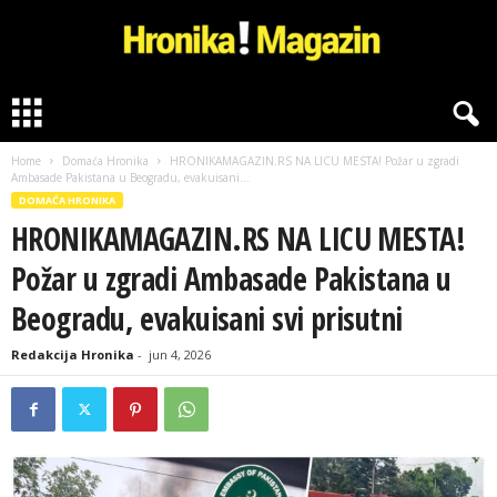
H
r
o
Home
Domaća Hronika
HRONIKAMAGAZIN.RS NA LICU MESTA! Požar u zgradi
n
Ambasade Pakistana u Beogradu, evakuisani...
i
DOMAĆA HRONIKA
k
HRONIKAMAGAZIN.RS NA LICU MESTA!
a
M
Požar u zgradi Ambasade Pakistana u
a
g
Beogradu, evakuisani svi prisutni
a
z
Redakcija Hronika
-
jun 4, 2026
i
n