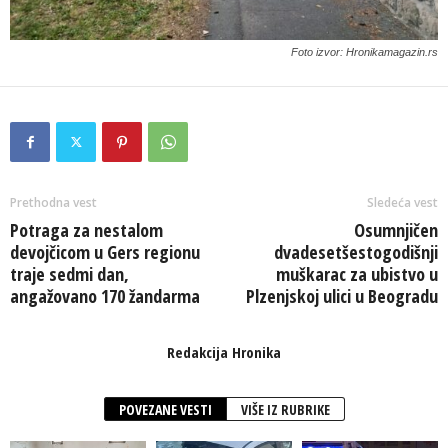
Foto izvor: Hronikamagazin.rs
Prethodna vest
Sledeća vest
Potraga za nestalom
Osumnjičen
devojčicom u Gers regionu
dvadesetšestogodišnji
traje sedmi dan,
muškarac za ubistvo u
angažovano 170 žandarma
Plzenjskoj ulici u Beogradu
Redakcija Hronika
POVEZANE VESTI
VIŠE IZ RUBRIKE