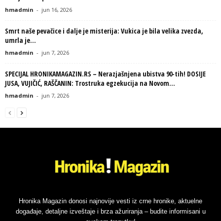
hmadmin
-
jun 16, 2026
Smrt naše pevačice i dalje je misterija: Vukica je bila velika zvezda,
umrla je...
hmadmin
-
jun 7, 2026
SPECIJAL HRONIKAMAGAZIN.RS – Nerazjašnjena ubistva 90-tih! DOSIJE
JUSA, VUJIČIĆ, RAŠČANIN: Trostruka egzekucija na Novom...
hmadmin
-
jun 7, 2026
Hronika Magazin donosi najnovije vesti iz crne hronike, aktuelne
događaje, detaljne izveštaje i brza ažuriranja – budite informisani u