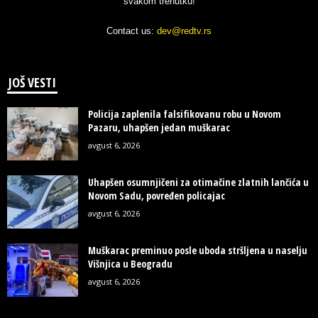
svakom trenutku!
Contact us:
dev@redtv.rs
JOŠ VESTI
Policija zaplenila falsifikovanu robu u Novom
Pazaru, uhapšen jedan muškarac
avgust 6, 2026
Uhapšen osumnjičeni za otimačine zlatnih lančića u
Novom Sadu, povređen policajac
avgust 6, 2026
Muškarac preminuo posle uboda stršljena u naselju
Višnjica u Beogradu
avgust 6, 2026