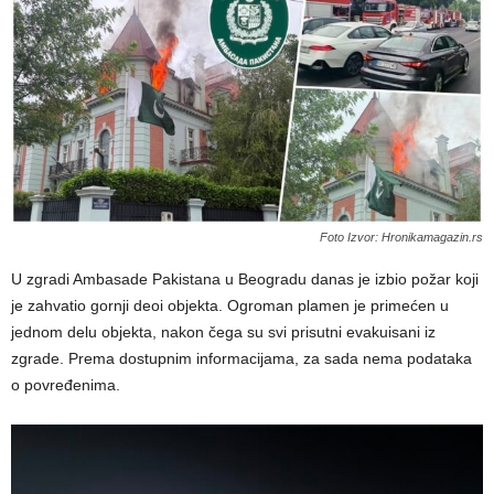
Foto Izvor: Hronikamagazin.rs
U zgradi Ambasade Pakistana u Beogradu danas je izbio požar koji
je zahvatio gornji deoi objekta. Ogroman plamen je primećen u
jednom delu objekta, nakon čega su svi prisutni evakuisani iz
zgrade. Prema dostupnim informacijama, za sada nema podataka
o povređenima.