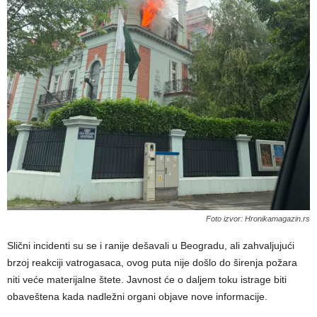
Foto izvor: Hronikamagazin.rs
Slični incidenti su se i ranije dešavali u Beogradu, ali zahvaljujući
brzoj reakciji vatrogasaca, ovog puta nije došlo do širenja požara
niti veće materijalne štete. Javnost će o daljem toku istrage biti
obaveštena kada nadležni organi objave nove informacije.