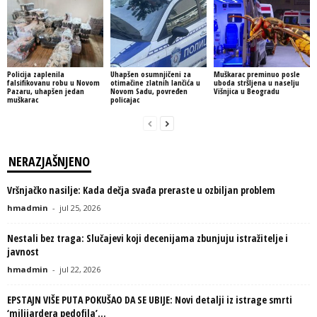
Policija zaplenila
Uhapšen osumnjičeni za
Muškarac preminuo posle
falsifikovanu robu u Novom
otimačine zlatnih lančića u
uboda stršljena u naselju
Pazaru, uhapšen jedan
Novom Sadu, povređen
Višnjica u Beogradu
muškarac
policajac
NERAZJAŠNJENO
Vršnjačko nasilje: Kada dečja svađa preraste u ozbiljan problem
hmadmin
-
jul 25, 2026
Nestali bez traga: Slučajevi koji decenijama zbunjuju istražitelje i
javnost
hmadmin
-
jul 22, 2026
EPSTAJN VIŠE PUTA POKUŠAO DA SE UBIJE: Novi detalji iz istrage smrti
‘milijardera pedofila’...