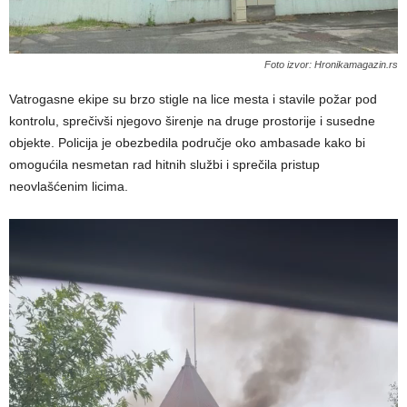
Foto izvor: Hronikamagazin.rs
Vatrogasne ekipe su brzo stigle na lice mesta i stavile požar pod
kontrolu, sprečivši njegovo širenje na druge prostorije i susedne
objekte. Policija je obezbedila područje oko ambasade kako bi
omogućila nesmetan rad hitnih službi i sprečila pristup
neovlašćenim licima.
Pregledač
video
zapisa