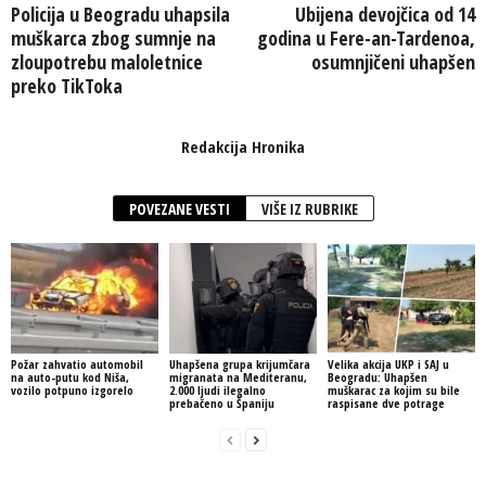
Policija u Beogradu uhapsila
Ubijena devojčica od 14
muškarca zbog sumnje na
godina u Fere-an-Tardenoa,
zloupotrebu maloletnice
osumnjičeni uhapšen
preko TikToka
Redakcija Hronika
POVEZANE VESTI
VIŠE IZ RUBRIKE
Požar zahvatio automobil
Uhapšena grupa krijumčara
Velika akcija UKP i SAJ u
na auto-putu kod Niša,
migranata na Mediteranu,
Beogradu: Uhapšen
vozilo potpuno izgorelo
2.000 ljudi ilegalno
muškarac za kojim su bile
prebačeno u Španiju
raspisane dve potrage