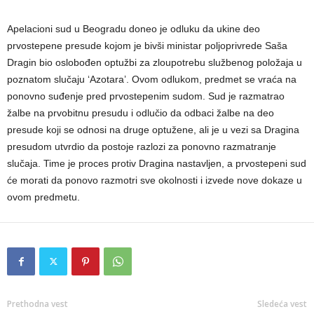
Apelacioni sud u Beogradu doneo je odluku da ukine deo
prvostepene presude kojom je bivši ministar poljoprivrede Saša
Dragin bio oslobođen optužbi za zloupotrebu službenog položaja u
poznatom slučaju ‘Azotara’. Ovom odlukom, predmet se vraća na
ponovno suđenje pred prvostepenim sudom. Sud je razmatrao
žalbe na prvobitnu presudu i odlučio da odbaci žalbe na deo
presude koji se odnosi na druge optužene, ali je u vezi sa Dragina
presudom utvrdio da postoje razlozi za ponovno razmatranje
slučaja. Time je proces protiv Dragina nastavljen, a prvostepeni sud
će morati da ponovo razmotri sve okolnosti i izvede nove dokaze u
ovom predmetu.
Prethodna vest
Sledeća vest