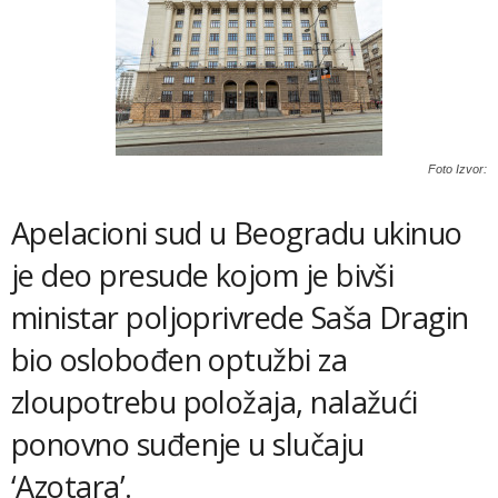
Foto Izvor:
Apelacioni sud u Beogradu ukinuo
je deo presude kojom je bivši
ministar poljoprivrede Saša Dragin
bio oslobođen optužbi za
zloupotrebu položaja, nalažući
ponovno suđenje u slučaju
‘Azotara’.