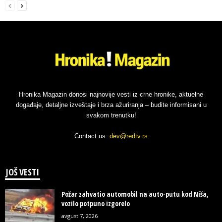
Hronika Magazin donosi najnovije vesti iz crne hronike, aktuelne
događaje, detaljne izveštaje i brza ažuriranja – budite informisani u
svakom trenutku!
Contact us:
dev@redtv.rs
JOŠ VESTI
Požar zahvatio automobil na auto-putu kod Niša,
vozilo potpuno izgorelo
avgust 7, 2026