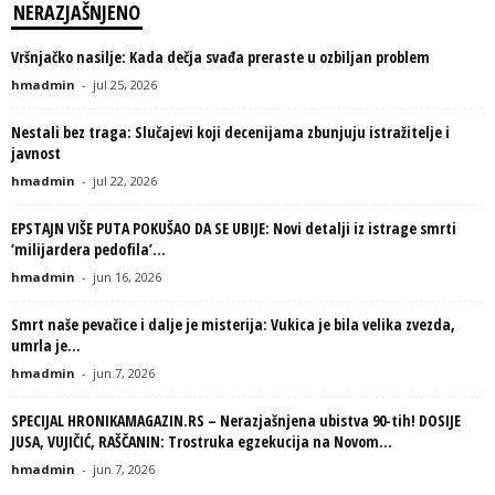
NERAZJAŠNJENO
Vršnjačko nasilje: Kada dečja svađa preraste u ozbiljan problem
hmadmin
-
jul 25, 2026
Nestali bez traga: Slučajevi koji decenijama zbunjuju istražitelje i
javnost
hmadmin
-
jul 22, 2026
EPSTAJN VIŠE PUTA POKUŠAO DA SE UBIJE: Novi detalji iz istrage smrti
‘milijardera pedofila’...
hmadmin
-
jun 16, 2026
Smrt naše pevačice i dalje je misterija: Vukica je bila velika zvezda,
umrla je...
hmadmin
-
jun 7, 2026
SPECIJAL HRONIKAMAGAZIN.RS – Nerazjašnjena ubistva 90-tih! DOSIJE
JUSA, VUJIČIĆ, RAŠČANIN: Trostruka egzekucija na Novom...
hmadmin
-
jun 7, 2026