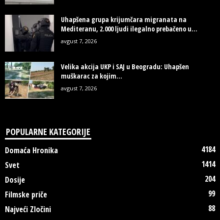
Uhapšena grupa krijumčara migranata na
Mediteranu, 2.000 ljudi ilegalno prebačeno u...
avgust 7, 2026
Velika akcija UKP i SAJ u Beogradu: Uhapšen
muškarac za kojim...
avgust 7, 2026
POPULARNE KATEGORIJE
4184
Domaća Hronika
1414
Svet
204
Dosije
99
Filmske priče
88
Najveći Zločini