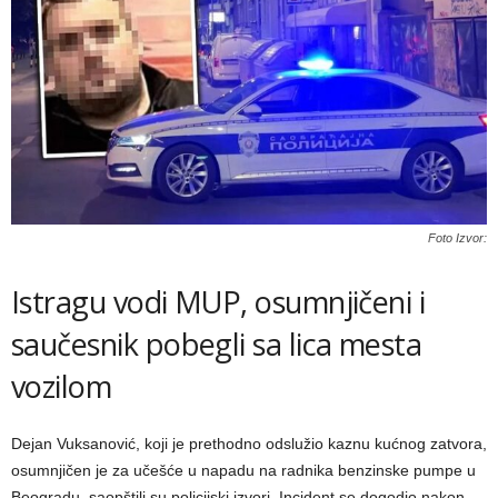
Foto Izvor:
Istragu vodi MUP, osumnjičeni i
saučesnik pobegli sa lica mesta
vozilom
Dejan Vuksanović, koji je prethodno odslužio kaznu kućnog zatvora,
osumnjičen je za učešće u napadu na radnika benzinske pumpe u
Beogradu, saopštili su policijski izvori. Incident se dogodio nakon