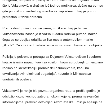
što je Vuksanović, u društvu još jednog muškarca, došao na pumpu
gde je došlo do verbalnog sukoba sa zaposlenim, koji je potom
prerastao u fizički obračun.
Prema dostupnim informacijama, muškarac koji je bio sa
Vuksanovićem izašao je iz vozila i udario radnika pumpe, nakon
čega su se obojica udaljila sa lica mesta automobilom marke
„škoda“. Ceo incident zabeležen je sigurnosnim kamerama objekta.
Policija je pokrenula potragu za Dejanom Vuksanovićem i osobom
koja je izvršila napad, kao i za vozilom kojim su pobegli. „Intenzivno
radimo na identifikaciji i pronalasku osumnjičenih, kao i na
utvrđivanju svih okolnosti događaja“, navode iz Ministarstva
unutrašnjih poslova.
Vuksanović je ranije bio poznat organima reda, a prošle godine je
odslužio kaznu kućnog zatvora, tokom koje je, prema nezvaničnim
informacijama, prekršio dozvoljeni režim izlaska. Policija apeluje na