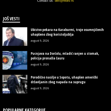
Contact us:
dev@redtv.rs
JOŠ VESTI
Ubistvo pekara na Karaburmi, troje osumnjičenih
uhapšeno zbog koristoljublja
avgust 9, 2026
Pucnjava na Dorćolu, mladić ranjen u stomak,
policija pronašla čauru
avgust 9, 2026
Porodično nasilje u Sopotu, uhapšen američki
državljanin zbog napada na suprugu
avgust 9, 2026
POPULARNE KATEGORIJE