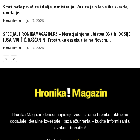
Smrt naše pevačice i dalje je misterija: Vukica je bila velika zvezda,
umrla je...
hmadmin
-
jun 7, 2026
SPECIJAL HRONIKAMAGAZIN.RS – Nerazjašnjena ubistva 90-tih! DOSIJE
JUSA, VUJIČIĆ, RAŠČANIN: Trostruka egzekucija na Novom...
hmadmin
-
jun 7, 2026
Hronika Magazin donosi najnovije vesti iz crne hronike, aktuelne
događaje, detaljne izveštaje i brza ažuriranja – budite informisani u
svakom trenutku!