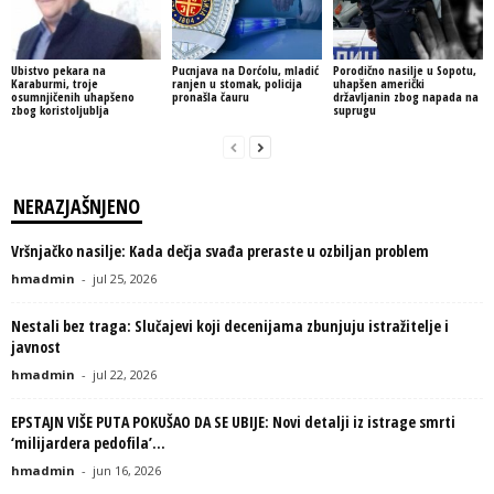
Ubistvo pekara na
Pucnjava na Dorćolu, mladić
Porodično nasilje u Sopotu,
Karaburmi, troje
ranjen u stomak, policija
uhapšen američki
osumnjičenih uhapšeno
pronašla čauru
državljanin zbog napada na
zbog koristoljublja
suprugu
NERAZJAŠNJENO
Vršnjačko nasilje: Kada dečja svađa preraste u ozbiljan problem
hmadmin
-
jul 25, 2026
Nestali bez traga: Slučajevi koji decenijama zbunjuju istražitelje i
javnost
hmadmin
-
jul 22, 2026
EPSTAJN VIŠE PUTA POKUŠAO DA SE UBIJE: Novi detalji iz istrage smrti
‘milijardera pedofila’...
hmadmin
-
jun 16, 2026