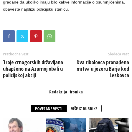
građane da ukoliko imaju bilo kakve informacije o osumnjičenima,
obaveste najbližu policijsku stanicu.
Prethodna vest
Sledeća vest
Troje crnogorskih državljana
Dva ribolovca pronađena
uhapšeno na Azurnoj obali u
mrtva u jezeru Barje kod
policijskoj akciji
Leskovca
Redakcija Hronika
POVEZANE VESTI
VIŠE IZ RUBRIKE