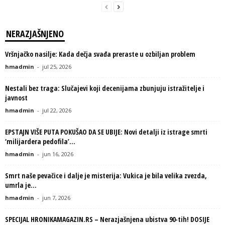
NERAZJAŠNJENO
Vršnjačko nasilje: Kada dečja svađa preraste u ozbiljan problem
hmadmin
-
jul 25, 2026
Nestali bez traga: Slučajevi koji decenijama zbunjuju istražitelje i
javnost
hmadmin
-
jul 22, 2026
EPSTAJN VIŠE PUTA POKUŠAO DA SE UBIJE: Novi detalji iz istrage smrti
‘milijardera pedofila’...
hmadmin
-
jun 16, 2026
Smrt naše pevačice i dalje je misterija: Vukica je bila velika zvezda,
umrla je...
hmadmin
-
jun 7, 2026
SPECIJAL HRONIKAMAGAZIN.RS – Nerazjašnjena ubistva 90-tih! DOSIJE