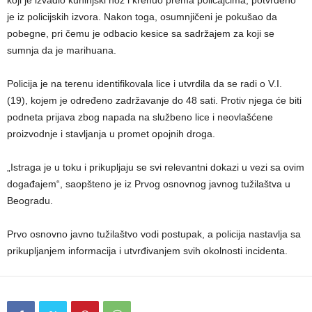
je iz policijskih izvora. Nakon toga, osumnjičeni je pokušao da
pobegne, pri čemu je odbacio kesice sa sadržajem za koji se
sumnja da je marihuana.
Policija je na terenu identifikovala lice i utvrdila da se radi o V.I.
(19), kojem je određeno zadržavanje do 48 sati. Protiv njega će biti
podneta prijava zbog napada na službeno lice i neovlašćene
proizvodnje i stavljanja u promet opojnih droga.
„Istraga je u toku i prikupljaju se svi relevantni dokazi u vezi sa ovim
događajem“, saopšteno je iz Prvog osnovnog javnog tužilaštva u
Beogradu.
Prvo osnovno javno tužilaštvo vodi postupak, a policija nastavlja sa
prikupljanjem informacija i utvrđivanjem svih okolnosti incidenta.