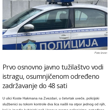
Foto Izvor:
Prvo osnovno javno tužilaštvo vodi
istragu, osumnjičenom određeno
zadržavanje do 48 sati
U ulici Koste Hakmana na Zvezdari, u četvrtak uveče, policijski
službenici su tokom kontrole dva lica naišli na otpor jednog od njih,
koji je izvadio kuhinjski nož i krenuo prema policajcima, potvrđeno