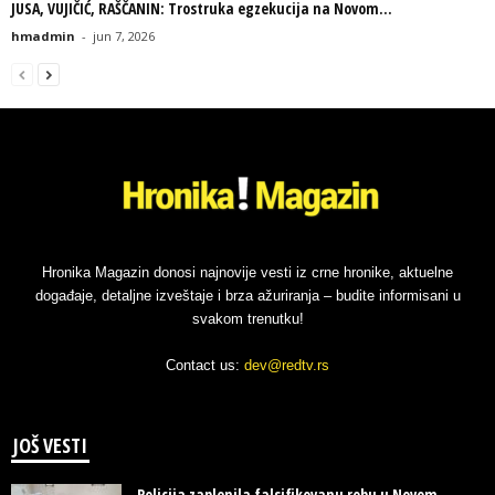
JUSA, VUJIČIĆ, RAŠČANIN: Trostruka egzekucija na Novom...
hmadmin
-
jun 7, 2026
Hronika Magazin donosi najnovije vesti iz crne hronike, aktuelne
događaje, detaljne izveštaje i brza ažuriranja – budite informisani u
svakom trenutku!
Contact us:
dev@redtv.rs
JOŠ VESTI
Policija zaplenila falsifikovanu robu u Novom