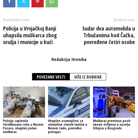
Prethodna vest
Sledeća vest
Policija u Vrnjačkoj Banji
Sudar dva automobila u
uhapsila muškarca zbog
Trbušanima kod Čačka,
oružja i municije u kući
povređene četiri osobe
Redakcija Hronika
POVEZANE VESTI
VIŠE IZ RUBRIKE
Policija zaplenila
Uhapšen osumnjičeni za
Muškarac preminuo posle
falsifikovanu robu u Novom
otimačine zlatnih lančića u
uboda stršljena u naselju
Pazaru, uhapšen jedan
Novom Sadu, povređen
Višnjica u Beogradu
muškarac
policajac