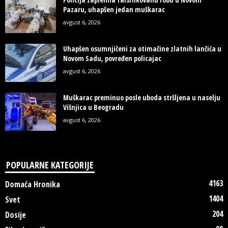
Pazaru, uhapšen jedan muškarac
avgust 6, 2026
Uhapšen osumnjičeni za otimačine zlatnih lančića u
Novom Sadu, povređen policajac
avgust 6, 2026
Muškarac preminuo posle uboda stršljena u naselju
Višnjica u Beogradu
avgust 6, 2026
POPULARNE KATEGORIJE
4163
Domaća Hronika
1404
Svet
204
Dosije