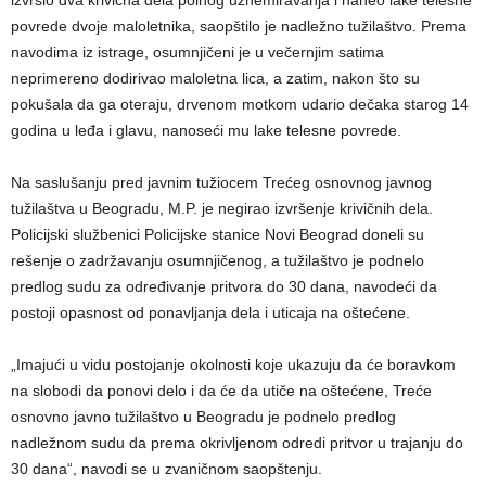
povrede dvoje maloletnika, saopštilo je nadležno tužilaštvo. Prema
navodima iz istrage, osumnjičeni je u večernjim satima
neprimereno dodirivao maloletna lica, a zatim, nakon što su
pokušala da ga oteraju, drvenom motkom udario dečaka starog 14
godina u leđa i glavu, nanoseći mu lake telesne povrede.
Na saslušanju pred javnim tužiocem Trećeg osnovnog javnog
tužilaštva u Beogradu, M.P. je negirao izvršenje krivičnih dela.
Policijski službenici Policijske stanice Novi Beograd doneli su
rešenje o zadržavanju osumnjičenog, a tužilaštvo je podnelo
predlog sudu za određivanje pritvora do 30 dana, navodeći da
postoji opasnost od ponavljanja dela i uticaja na oštećene.
„Imajući u vidu postojanje okolnosti koje ukazuju da će boravkom
na slobodi da ponovi delo i da će da utiče na oštećene, Treće
osnovno javno tužilaštvo u Beogradu je podnelo predlog
nadležnom sudu da prema okrivljenom odredi pritvor u trajanju do
30 dana“, navodi se u zvaničnom saopštenju.