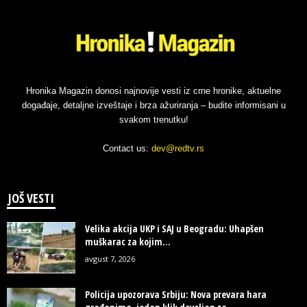
Hronika Magazin donosi najnovije vesti iz crne hronike, aktuelne
događaje, detaljne izveštaje i brza ažuriranja – budite informisani u
svakom trenutku!
Contact us:
dev@redtv.rs
JOŠ VESTI
Velika akcija UKP i SAJ u Beogradu: Uhapšen
muškarac za kojim...
avgust 7, 2026
Policija upozorava Srbiju: Nova prevara hara