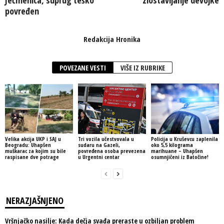
povređen
Redakcija Hronika
POVEZANE VESTI
VIŠE IZ RUBRIKE
Velika akcija UKP i SAJ u
Tri vozila učestvovala u
Policija u Kruševcu zaplenila
Beogradu: Uhapšen
sudaru na Gazeli,
oko 5,5 kilograma
muškarac za kojim su bile
povređena osoba prevezena
marihuane – Uhapšen
raspisane dve potrage
u Urgentni centar
osumnjičeni iz Batočine!
NERAZJAŠNJENO
Vršnjačko nasilje: Kada dečja svađa preraste u ozbiljan problem