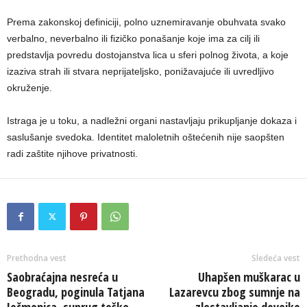
Prema zakonskoj definiciji, polno uznemiravanje obuhvata svako
verbalno, neverbalno ili fizičko ponašanje koje ima za cilj ili
predstavlja povredu dostojanstva lica u sferi polnog života, a koje
izaziva strah ili stvara neprijateljsko, ponižavajuće ili uvredljivo
okruženje.
Istraga je u toku, a nadležni organi nastavljaju prikupljanje dokaza i
saslušanje svedoka. Identitet maloletnih oštećenih nije saopšten
radi zaštite njihove privatnosti.
Prethodna vest
Sledeća vest
Saobraćajna nesreća u
Uhapšen muškarac u
Beogradu, poginula Tatjana
Lazarevcu zbog sumnje na
Ječmenica, suprug teško
zlostavljanje devojke