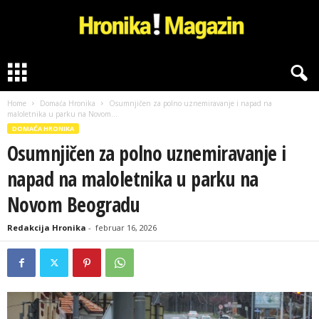
H
r
o
Home
Domaća Hronika
Osumnjičen za polno uznemiravanje i napad na
n
maloletnika u parku na Novom...
i
DOMAĆA HRONIKA
k
Osumnjičen za polno uznemiravanje i
a
M
napad na maloletnika u parku na
a
g
Novom Beogradu
a
z
Redakcija Hronika
-
februar 16, 2026
i
n