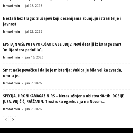
hmadmin
-
jul 25, 2026
Nestali bez traga: Slučajevi koji decenijama zbunjuju istražitelje i
javnost
hmadmin
-
jul 22, 2026
EPSTAJN VIŠE PUTA POKUŠAO DA SE UBIJE: Novi detalji iz istrage smrti
‘milijardera pedofila’...
hmadmin
-
jun 16, 2026
Smrt naše pevačice i dalje je misterija: Vukica je bila velika zvezda,
umrla je...
hmadmin
-
jun 7, 2026
SPECIJAL HRONIKAMAGAZIN.RS – Nerazjašnjena ubistva 90-tih! DOSIJE
JUSA, VUJIČIĆ, RAŠČANIN: Trostruka egzekucija na Novom...
hmadmin
-
jun 7, 2026