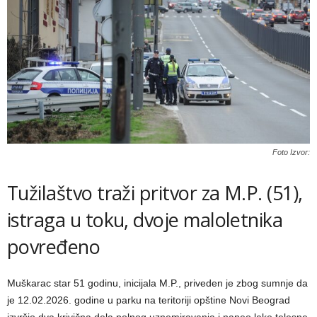
Foto Izvor:
Tužilaštvo traži pritvor za M.P. (51),
istraga u toku, dvoje maloletnika
povređeno
Muškarac star 51 godinu, inicijala M.P., priveden je zbog sumnje da
je 12.02.2026. godine u parku na teritoriji opštine Novi Beograd
izvršio dva krivična dela polnog uznemiravanja i naneo lake telesne