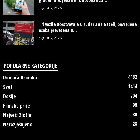
građanima, jedan klik dovoljan za...
avgust 7, 2026
Tri vozila učestvovala u sudaru na Gazeli, povređena
osoba prevezena u...
avgust 7, 2026
POPULARNE KATEGORIJE
4182
Domaća Hronika
1414
Svet
204
Dosije
99
Filmske priče
88
Najveći Zločini
28
Nerazjašnjeno