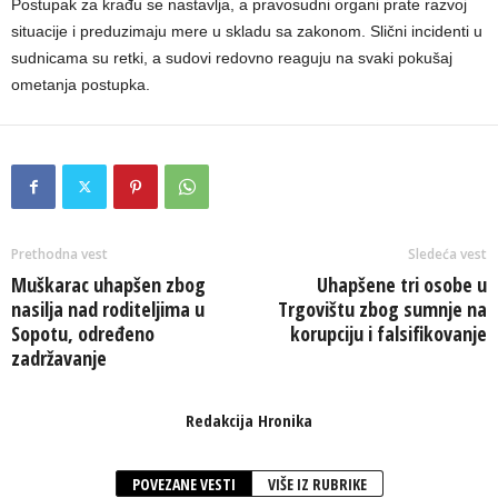
Postupak za krađu se nastavlja, a pravosudni organi prate razvoj
situacije i preduzimaju mere u skladu sa zakonom. Slični incidenti u
sudnicama su retki, a sudovi redovno reaguju na svaki pokušaj
ometanja postupka.
Prethodna vest
Sledeća vest
Muškarac uhapšen zbog
Uhapšene tri osobe u
nasilja nad roditeljima u
Trgovištu zbog sumnje na
Sopotu, određeno
korupciju i falsifikovanje
zadržavanje
Redakcija Hronika
POVEZANE VESTI
VIŠE IZ RUBRIKE