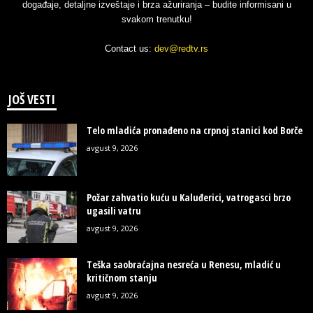
događaje, detaljne izveštaje i brza ažuriranja – budite informisani u
svakom trenutku!
Contact us:
dev@redtv.rs
JOŠ VESTI
Telo mladića pronađeno na crpnoj stanici kod Borče
avgust 9, 2026
Požar zahvatio kuću u Kaluđerici, vatrogasci brzo
ugasili vatru
avgust 9, 2026
Teška saobraćajna nesreća u Renesu, mladić u
kritičnom stanju
avgust 9, 2026