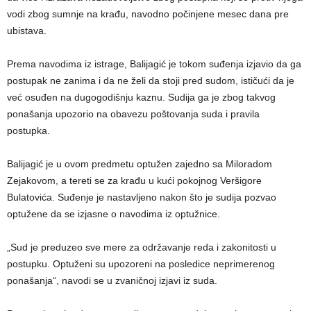
vodi zbog sumnje na krađu, navodno počinjene mesec dana pre
ubistava.
Prema navodima iz istrage, Balijagić je tokom suđenja izjavio da ga
postupak ne zanima i da ne želi da stoji pred sudom, ističući da je
već osuđen na dugogodišnju kaznu. Sudija ga je zbog takvog
ponašanja upozorio na obavezu poštovanja suda i pravila
postupka.
Balijagić je u ovom predmetu optužen zajedno sa Miloradom
Zejakovom, a tereti se za krađu u kući pokojnog Veršigore
Bulatovića. Suđenje je nastavljeno nakon što je sudija pozvao
optužene da se izjasne o navodima iz optužnice.
„Sud je preduzeo sve mere za održavanje reda i zakonitosti u
postupku. Optuženi su upozoreni na posledice neprimerenog
ponašanja“, navodi se u zvaničnoj izjavi iz suda.