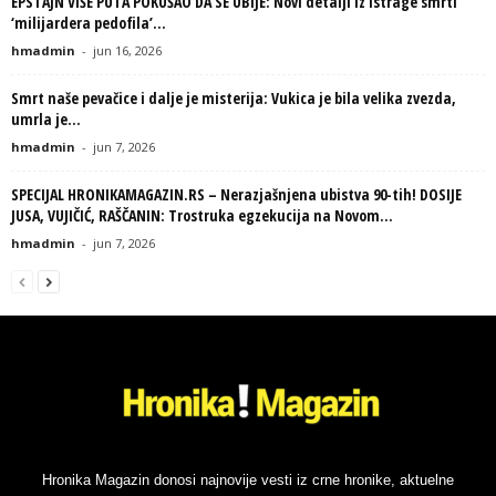
EPSTAJN VIŠE PUTA POKUŠAO DA SE UBIJE: Novi detalji iz istrage smrti
‘milijardera pedofila’...
hmadmin
-
jun 16, 2026
Smrt naše pevačice i dalje je misterija: Vukica je bila velika zvezda,
umrla je...
hmadmin
-
jun 7, 2026
SPECIJAL HRONIKAMAGAZIN.RS – Nerazjašnjena ubistva 90-tih! DOSIJE
JUSA, VUJIČIĆ, RAŠČANIN: Trostruka egzekucija na Novom...
hmadmin
-
jun 7, 2026
Hronika Magazin donosi najnovije vesti iz crne hronike, aktuelne