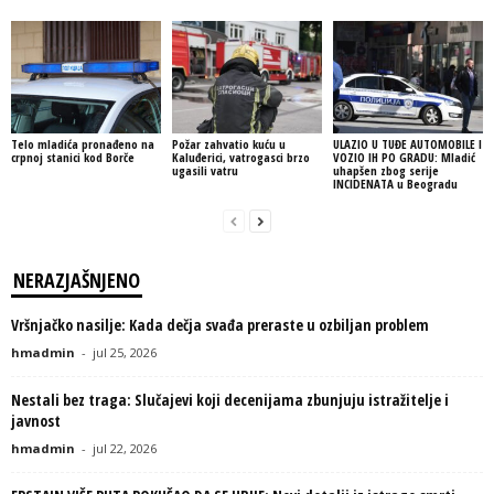
Telo mladića pronađeno na
Požar zahvatio kuću u
ULAZIO U TUĐE AUTOMOBILE I
crpnoj stanici kod Borče
Kaluđerici, vatrogasci brzo
VOZIO IH PO GRADU: Mladić
ugasili vatru
uhapšen zbog serije
INCIDENATA u Beogradu
NERAZJAŠNJENO
Vršnjačko nasilje: Kada dečja svađa preraste u ozbiljan problem
hmadmin
-
jul 25, 2026
Nestali bez traga: Slučajevi koji decenijama zbunjuju istražitelje i
javnost
hmadmin
-
jul 22, 2026