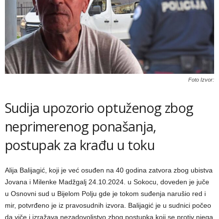
Foto Izvor:
Sudija upozorio optuženog zbog
neprimerenog ponašanja,
postupak za krađu u toku
Alija Balijagić, koji je već osuđen na 40 godina zatvora zbog ubistva
Jovana i Milenke Madžgalj 24.10.2024. u Sokocu, doveden je juče
u Osnovni sud u Bijelom Polju gde je tokom suđenja narušio red i
mir, potvrđeno je iz pravosudnih izvora. Balijagić je u sudnici počeo
da viče i izražava nezadovoljstvo zbog postupka koji se protiv njega