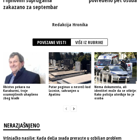
zakazano za septembar
Redakcija Hronika
POVEZANE VESTI
VIŠE IZ RUBRIKE
Ubistvo pekara na
Putar poginuo u nesreći kod
Nema dokumenta, ali
Karaburmi, troje
Loznice, sahranjen u
identitet može da se otkrije:
osumnjičenih uhapšeno
Apatinu
Kako policija utvrđuje ko je
zbog krađe
osoba
NERAZJAŠNJENO
Vršnjačko nasilje: Kada dečja svađa preraste u ozbiljan problem