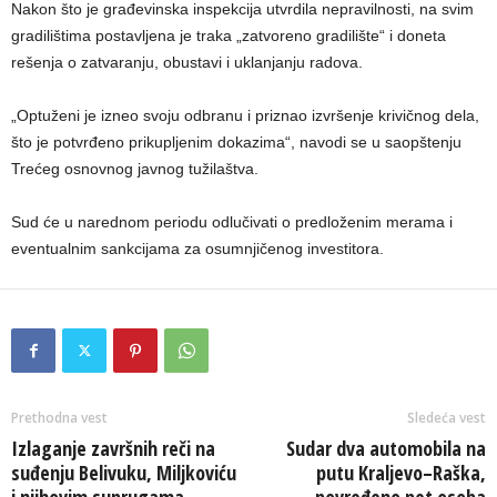
Nakon što je građevinska inspekcija utvrdila nepravilnosti, na svim
gradilištima postavljena je traka „zatvoreno gradilište“ i doneta
rešenja o zatvaranju, obustavi i uklanjanju radova.
„Optuženi je izneo svoju odbranu i priznao izvršenje krivičnog dela,
što je potvrđeno prikupljenim dokazima“, navodi se u saopštenju
Trećeg osnovnog javnog tužilaštva.
Sud će u narednom periodu odlučivati o predloženim merama i
eventualnim sankcijama za osumnjičenog investitora.
Prethodna vest
Sledeća vest
Izlaganje završnih reči na
Sudar dva automobila na
suđenju Belivuku, Miljkoviću
putu Kraljevo–Raška,
i njihovim suprugama
povređeno pet osoba