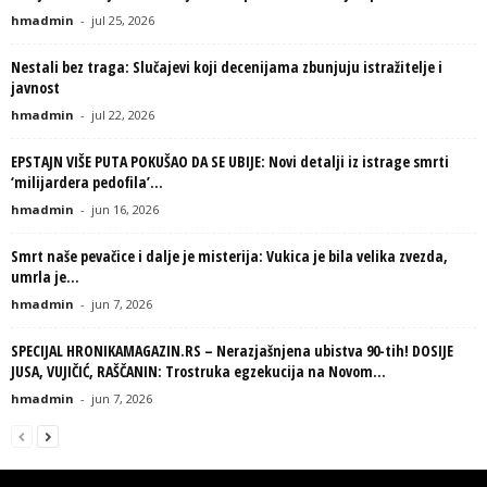
hmadmin
-
jul 25, 2026
Nestali bez traga: Slučajevi koji decenijama zbunjuju istražitelje i
javnost
hmadmin
-
jul 22, 2026
EPSTAJN VIŠE PUTA POKUŠAO DA SE UBIJE: Novi detalji iz istrage smrti
‘milijardera pedofila’...
hmadmin
-
jun 16, 2026
Smrt naše pevačice i dalje je misterija: Vukica je bila velika zvezda,
umrla je...
hmadmin
-
jun 7, 2026
SPECIJAL HRONIKAMAGAZIN.RS – Nerazjašnjena ubistva 90-tih! DOSIJE
JUSA, VUJIČIĆ, RAŠČANIN: Trostruka egzekucija na Novom...
hmadmin
-
jun 7, 2026