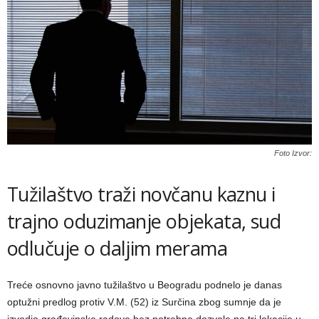
Foto Izvor:
Tužilaštvo traži novčanu kaznu i
trajno oduzimanje objekata, sud
odlučuje o daljim merama
Treće osnovno javno tužilaštvo u Beogradu podnelo je danas
optužni predlog protiv V.M. (52) iz Surčina zbog sumnje da je
izvodio građevinske radove bez potrebne dozvole na tri lokacije u