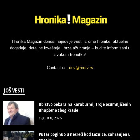
Hronika Magazin donosi najnovije vesti iz crne hronike, aktuelne
događaje, detaljne izveštaje i brza ažuriranja – budite informisani u
svakom trenutku!
Contact us:
dev@redtv.rs
JOŠ VESTI
Ubistvo pekara na Karaburmi, troje osumnjičenih
uhapšeno zbog krađe
avgust 8, 2026
Putar poginuo u nesreći kod Loznice, sahranjen u