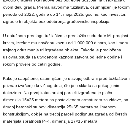
ovom delu grada. Prema navodima tužilaštva, osumnjičeni je tokom
perioda od 2022. godine do 14. maja 2025. godine, kao investitor,
izgradio tri objekta bez odobrenja građevinske inspekcije.
U optužnom predlogu tužilaštvo je predložilo sudu da V.M. proglasi
krivim, izrekne mu novčanu kaznu od 1.000.000 dinara, kao i meru
trajnog oduzimanja tri izgrađena objekta. Takođe je predložena
uslovna osuda sa utvrđenom kaznom zatvora od jedne godine i
rokom provere od četiri godine.
Kako je saopšteno, osumnjičeni je u svojoj odbrani pred tužilaštvom
priznao izvršenje krivičnog dela, što je u skladu sa prikupljenim
dokazima. Na prvoj katastarskoj parceli izgrađena je ploča
dimenzija 15×25 metara sa postavljenom armaturom za zidove, na
drugoj betonski stubovi dimenzija 25×65 metara sa limenom
konstrukcijom, dok je na trećoj parceli podignuta zgrada od čvrstih
materijala spratnosti P+4, dimenzija 17×15 metara.