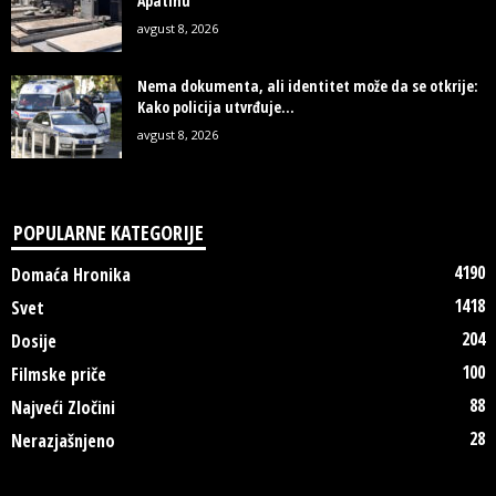
Apatinu
avgust 8, 2026
Nema dokumenta, ali identitet može da se otkrije:
Kako policija utvrđuje...
avgust 8, 2026
POPULARNE KATEGORIJE
4190
Domaća Hronika
1418
Svet
204
Dosije
100
Filmske priče
88
Najveći Zločini
28
Nerazjašnjeno