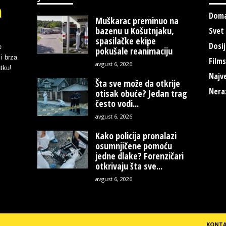
Doma
Muškarac preminuo na
bazenu u Košutnjaku,
Svet
spasilačke ekipe
Dosij
e
pokušale reanimaciju
i brza
Films
avgust 6, 2026
tku!
Najve
Šta sve može da otkrije
Nera
otisak obuće? Jedan trag
često vodi...
avgust 6, 2026
Kako policija pronalazi
osumnjičene pomoću
jedne dlake? Forenzičari
otkrivaju šta sve...
avgust 6, 2026
KONT