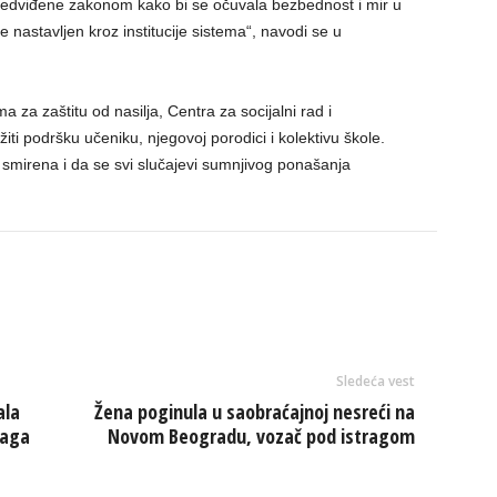
redviđene zakonom kako bi se očuvala bezbednost i mir u
nastavljen kroz institucije sistema“, navodi se u
a za zaštitu od nasilja, Centra za socijalni rad i
ti podršku učeniku, njegovoj porodici i kolektivu škole.
 smirena i da se svi slučajevi sumnjivog ponašanja
Sledeća vest
ala
Žena poginula u saobraćajnoj nesreći na
raga
Novom Beogradu, vozač pod istragom