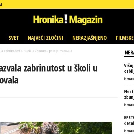
M
SVET
NAJVEĆI ZLOČINI
NERAZJAŠNJENO
FILMSKE
la zabrinutost u školi u Zemunu, policija reagovala
NER
azvala zabrinutost u školi u
Vršnj
ozbi
ovala
hmad
Nesta
zbunj
hmad
EPST
detal
hmad