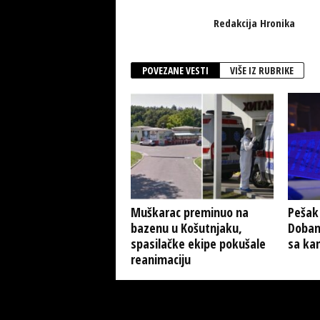
Redakcija Hronika
POVEZANE VESTI
VIŠE IZ RUBRIKE
Muškarac preminuo na
Pešak
bazenu u Košutnjaku,
Doban
spasilačke ekipe pokušale
sa ka
reanimaciju