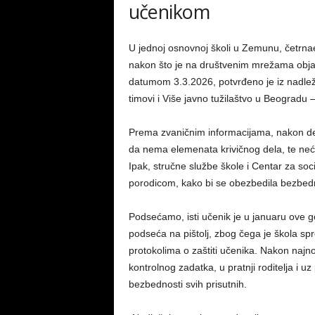
učenikom
U jednoj osnovnoj školi u Zemunu, četrnaes
nakon što je na društvenim mrežama obja
datumom 3.3.2026, potvrđeno je iz nadlež
timovi i Više javno tužilaštvo u Beogradu 
Prema zvaničnim informacijama, nakon deta
da nema elemenata krivičnog dela, te neće
Ipak, stručne službe škole i Centar za so
porodicom, kako bi se obezbedila bezbedn
Podsećamo, isti učenik je u januaru ove go
podseća na pištolj, zbog čega je škola spr
protokolima o zaštiti učenika. Nakon najno
kontrolnog zadatka, u pratnji roditelja i uz
bezbednosti svih prisutnih.