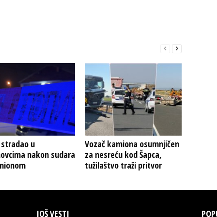
 stradao u
Vozač kamiona osumnjičen
ovcima nakon sudara
za nesreću kod Šapca,
mionom
tužilaštvo traži pritvor
JOŠ VESTI
POP