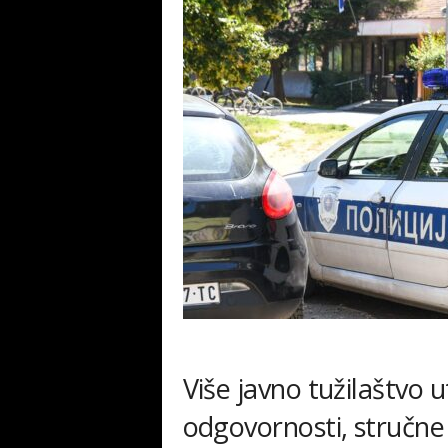
Više javno tužilaštvo 
odgovornosti, stručne 