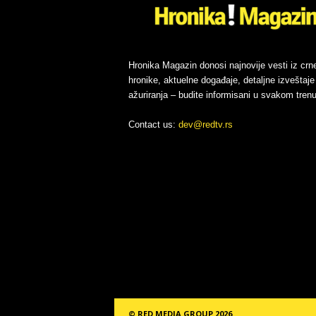
Hronika Magazin donosi najnovije vesti iz crn
hronike, aktuelne događaje, detaljne izveštaje 
ažuriranja – budite informisani u svakom trenu
Contact us:
dev@redtv.rs
© RED MEDIA GROUP 2026