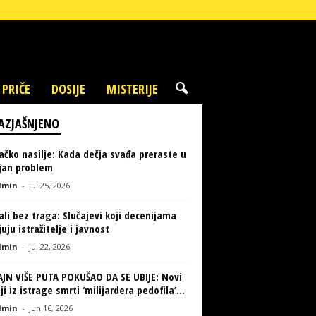
 PRIČE
DOSIJE
MISTERIJE
AZJAŠNJENO
ačko nasilje: Kada dečja svađa preraste u
ljan problem
min
-
jul 25, 2026
li bez traga: Slučajevi koji decenijama
uju istražitelje i javnost
min
-
jul 22, 2026
AJN VIŠE PUTA POKUŠAO DA SE UBIJE: Novi
ji iz istrage smrti ‘milijardera pedofila’...
min
-
jun 16, 2026