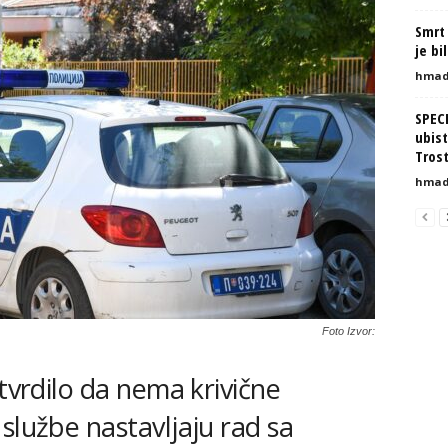
Smrt 
je bi
hmad
SPEC
ubist
Tros
hmad
Foto Izvor:
utvrdilo da nema krivične
službe nastavljaju rad sa