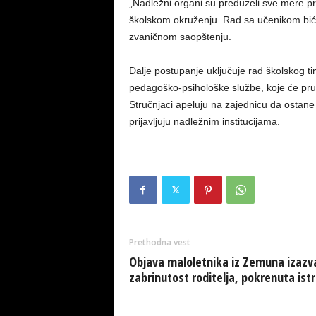
„Nadležni organi su preduzeli sve mere p
školskom okruženju. Rad sa učenikom biće 
zvaničnom saopštenju.
Dalje postupanje uključuje rad školskog tim
pedagoško-psihološke službe, koje će pruži
Stručnjaci apeluju na zajednicu da ostane
prijavljuju nadležnim institucijama.
Prethodna vest
Objava maloletnika iz Zemuna izazv
zabrinutost roditelja, pokrenuta ist