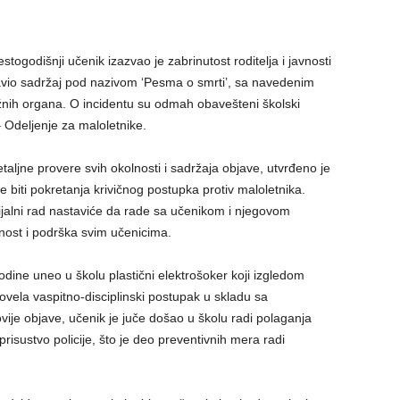
togodišnji učenik izazvao je zabrinutost roditelja i javnosti
vio sadržaj pod nazivom ‘Pesma o smrti’, sa navedenim
nih organa. O incidentu su odmah obavešteni školski
– Odeljenje za maloletnike.
ljne provere svih okolnosti i sadržaja objave, utvrđeno je
 biti pokretanja krivičnog postupka protiv maloletnika.
cijalni rad nastaviće da rade sa učenikom i njegovom
ost i podrška svim učenicima.
dine uneo u školu plastični elektrošoker koji izgledom
ovela vaspitno-disciplinski postupak u skladu sa
vije objave, učenik je juče došao u školu radi polaganja
 prisustvo policije, što je deo preventivnih mera radi