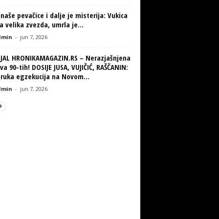
naše pevačice i dalje je misterija: Vukica
la velika zvezda, umrla je...
min
-
jun 7, 2026
IJAL HRONIKAMAGAZIN.RS – Nerazjašnjena
va 90-tih! DOSIJE JUSA, VUJIČIĆ, RAŠČANIN:
truka egzekucija na Novom...
min
-
jun 7, 2026