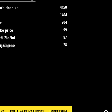
4150
ća Hronika
1404
204
e
99
ke priče
87
ći Zločini
28
zjašnjeno
AKT
POLITIKA PRIVATNOSTI
IMPRESSUM