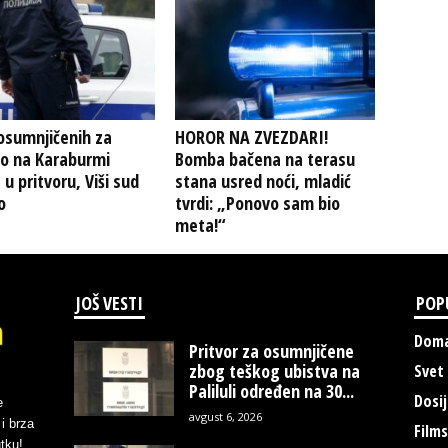
osumnjičenih za
HOROR NA ZVEZDARI!
vo na Karaburmi
Bomba bačena na terasu
 u pritvoru, Viši sud
stana usred noći, mladić
o
tvrdi: „Ponovo sam bio
meta!“
JOŠ VESTI
POP
Doma
Pritvor za osumnjičene
zbog teškog ubistva na
Svet
Paliluli određen na 30...
Dosij
e
avgust 6, 2026
i brza
Films
tku!