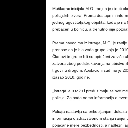
Muškarac inicijala M.O. ranjen je sinoć ok
policijskih izvora. Prema dostupnim infor
jednog ugostiteljskog objekta, kada je na 
prebačen u bolnicu, a trenutno nije pozna
Prema navodima iz istrage, M.O. je ranije 
prenose da je bio vođa grupe koja je 2010. 
Članovi te grupe bili su optuženi za više 
zatvora zbog podstrekavanja na ubistvo S.
trgovinu drogom. Apelacioni sud mu je 201
izašao 2018. godine.
„Istraga je u toku i preduzimaju se sve me
policije. Za sada nema informacija o even
Policija nastavlja sa prikupljanjem dokaz
informacija o zdravstvenom stanju ranjenog
pojačane mere bezbednosti, a nadležni ap