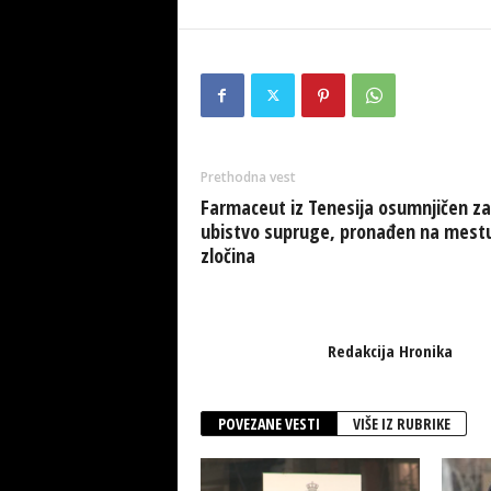
Prethodna vest
Farmaceut iz Tenesija osumnjičen za
ubistvo supruge, pronađen na mest
zločina
Redakcija Hronika
POVEZANE VESTI
VIŠE IZ RUBRIKE