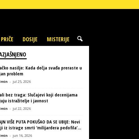
 PRIČE
DOSIJE
MISTERIJE
AZJAŠNJENO
ačko nasilje: Kada dečja svađa preraste u
ljan problem
min
-
jul 25, 2026
li bez traga: Slučajevi koji decenijama
uju istražitelje i javnost
min
-
jul 22, 2026
AJN VIŠE PUTA POKUŠAO DA SE UBIJE: Novi
ji iz istrage smrti ‘milijardera pedofila’...
min
-
jun 16, 2026