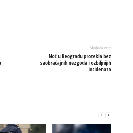
Sledeća vest
Noć u Beogradu protekla bez
u
saobraćajnih nezgoda i ozbiljnijih
incidenata