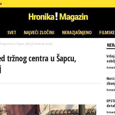
M
SVET
NAJVEĆI ZLOČINI
NERAZJAŠNJENO
FILMSKE
nog centra u Šapcu, policija istražuje slučaj
NER
d tržnog centra u Šapcu,
Vršnj
ozbi
j
hmad
Nesta
zbunj
hmad
EPST
detal
hmad