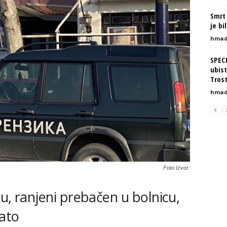
Smrt 
je bi
hmad
SPEC
ubist
Tros
hmad
Foto Izvor:
gu, ranjeni prebačen u bolnicu,
ato