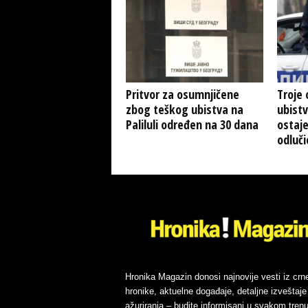
Pritvor za osumnjičene
Troje 
zbog teškog ubistva na
ubist
Paliluli određen na 30 dana
ostaje
odluči
Hronika Magazin donosi najnovije vesti iz crn
hronike, aktuelne događaje, detaljne izveštaje 
ažuriranja – budite informisani u svakom trenu