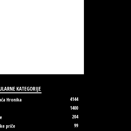
ULARNE KATEGORIJE
4144
ća Hronika
1400
204
e
99
ke priče