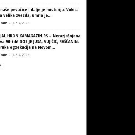
naše pevačice i dalje je misterija: Vukica
la velika zvezda, umrla je...
min
-
jun 7, 2026
IJAL HRONIKAMAGAZIN.RS – Nerazjašnjena
va 90-tih! DOSIJE JUSA, VUJIČIĆ, RAŠČANIN:
truka egzekucija na Novom...
min
-
jun 7, 2026