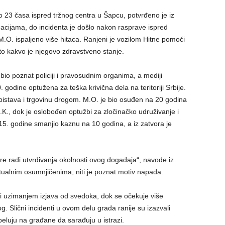
o 23 časa ispred tržnog centra u Šapcu, potvrđeno je iz
macijama, do incidenta je došlo nakon rasprave ispred
M.O. ispaljeno više hitaca. Ranjeni je vozilom Hitne pomoći
to kakvo je njegovo zdravstveno stanje.
bio poznat policiji i pravosudnim organima, a mediji
godine optužena za teška krivična dela na teritoriji Srbije.
ubistava i trgovinu drogom. M.O. je bio osuđen na 20 godina
K., dok je oslobođen optužbi za zločinačko udruživanje i
5. godine smanjio kaznu na 10 godina, a iz zatvora je
re radi utvrđivanja okolnosti ovog događaja“, navode iz
tualnim osumnjičenima, niti je poznat motiv napada.
a i uzimanjem izjava od svedoka, dok se očekuje više
. Slični incidenti u ovom delu grada ranije su izazvali
eluju na građane da sarađuju u istrazi.