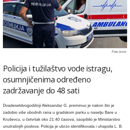
Foto Izvor:
Policija i tužilaštvo vode istragu,
osumnjičenima određeno
zadržavanje do 48 sati
Dvadesetdvogodišnji Aleksandar G. preminuo je nakon što je
zadobio više ubodnih rana u gradskom parku u naselju Bare u
Kruševcu, u četvrtak oko 21:40 časova, saopštilo je Ministarstvo
unutrašnjih poslova. Policija je ubrzo identifikovala i uhapsila L. B.