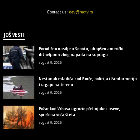
Contact us:
dev@redtv.rs
JOŠ VESTI
Porodično nasilje u Sopotu, uhapšen američki
državljanin zbog napada na suprugu
avgust 9, 2026
Nestanak mladića kod Borče, policija i žandarmerija
tragaju na terenu
avgust 9, 2026
Požar kod Vrbasa ugrozio pčelinjake i useve,
sprečena veća šteta
avgust 9, 2026