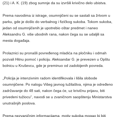
(21) i A. K. (19) zbog sumnje da su izvršili krivično delo ubistva.
Prema navodima iz istrage, osumnjičeni su se sastali sa žrtvom u
parku, gde je došlo do verbalnog i fizičkog sukoba. Tokom sukoba,
jedan od osumnjičenih je upotrebio oštar predmet i naneo
Aleksandru G. više ubodnih rana, nakon čega su se udaljili sa
mesta događaja.
Prolaznici su pronašli povređenog mladića na pločniku i odmah
pozvali Hitnu pomoć i policiju. Aleksandar G. je prevezen u Opštu
bolnicu u Kruševcu, gde je preminuo od zadobijenih povreda.
„Policija je intenzivnim radom identifikovala i lišila slobode
osumnjičene. Po nalogu Višeg javnog tužilaštva, njima je određeno
zadržavanje do 48 sati, nakon čega će, uz krivičnu prijavu, biti
privedeni tužiocu“, navodi se u zvaničnom saopštenju Ministarstva
unutrašnjih poslova.
Prema nezvaničnim informacijama, motiv sukoba mogao bi biti