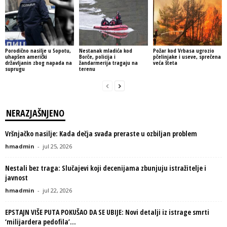
Porodično nasilje u Sopotu,
Nestanak mladića kod
Požar kod Vrbasa ugrozio
uhapšen američki
Borče, policija i
pčelinjake i useve, sprečena
državljanin zbog napada na
žandarmerija tragaju na
veća šteta
suprugu
terenu
NERAZJAŠNJENO
Vršnjačko nasilje: Kada dečja svađa preraste u ozbiljan problem
hmadmin
-
jul 25, 2026
Nestali bez traga: Slučajevi koji decenijama zbunjuju istražitelje i
javnost
hmadmin
-
jul 22, 2026
EPSTAJN VIŠE PUTA POKUŠAO DA SE UBIJE: Novi detalji iz istrage smrti
‘milijardera pedofila’...