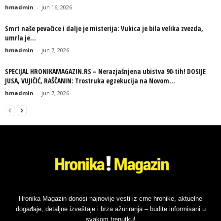
hmadmin
-
jun 16, 2026
Smrt naše pevačice i dalje je misterija: Vukica je bila velika zvezda,
umrla je...
hmadmin
-
jun 7, 2026
SPECIJAL HRONIKAMAGAZIN.RS – Nerazjašnjena ubistva 90-tih! DOSIJE
JUSA, VUJIČIĆ, RAŠČANIN: Trostruka egzekucija na Novom...
hmadmin
-
jun 7, 2026
Hronika Magazin donosi najnovije vesti iz crne hronike, aktuelne
događaje, detaljne izveštaje i brza ažuriranja – budite informisani u
svakom trenutku!