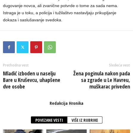
dugovanje novca, ali zvanične potvrde o tome za sada nema.
Istraga je u toku, a policija i tužilaštvo nastavljaju prikupljanje
dokaza i saslušavanje svedoka.
Prethodna vest
Sledeća vest
Mladić izboden u naselju
Žena poginula nakon pada
Bare u Kruševcu, uhapšene
sa zgrade u Le Havreu,
dve osobe
muškarac priveden
Redakcija Hronika
POVEZANE VESTI
VIŠE IZ RUBRIKE