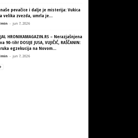
naše pevačice i dalje je misterija: Vukica
la velika zvezda, umrla je...
min
-
jun 7, 2026
IJAL HRONIKAMAGAZIN.RS – Nerazjašnjena
va 90-tih! DOSIJE JUSA, VUJIČIĆ, RAŠČANIN:
truka egzekucija na Novom...
min
-
jun 7, 2026