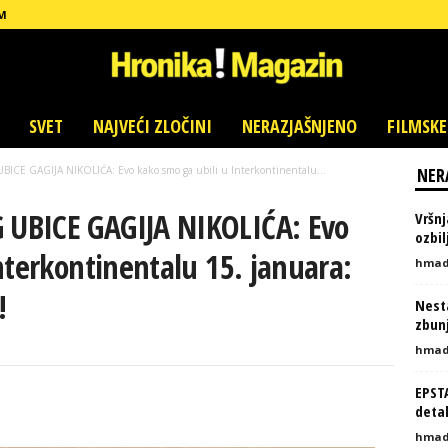
M
SVET
NAJVEĆI ZLOČINI
NERAZJAŠNJENO
FILMSKE
E GAGIJA NIKOLIĆA: Evo kako smo ga ubili u Interkontinentalu...
NER
UBICE GAGIJA NIKOLIĆA: Evo
Vršnj
ozbi
nterkontinentalu 15. januara:
hmad
!
Nesta
zbunj
hmad
EPST
detal
hmad