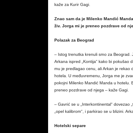
kaže za Kurir Gagi.
Znao sam da je Milenko Mandić Manda u h
živ. Jorga mi je preneo pozdrave od nj
Polazak za Beograd
– Istog trenutka krenuli smo za Beograd. 
Arkana ispred „Kontija“ kako bi pokušao d
mu je predlagao cenu, ali Arkan je rekao d
hotela. U međuvremenu, Jorga me je zvao 
pokojni Milenko Mandić Manda u hotelu. Bio 
preneo pozdrave od njega – kaže Gagi.
– Gavrić se u „Interkontinental“ dovezao 
„opel kalibrom“, i parkirao se u blizini. Ar
Hotelski separe