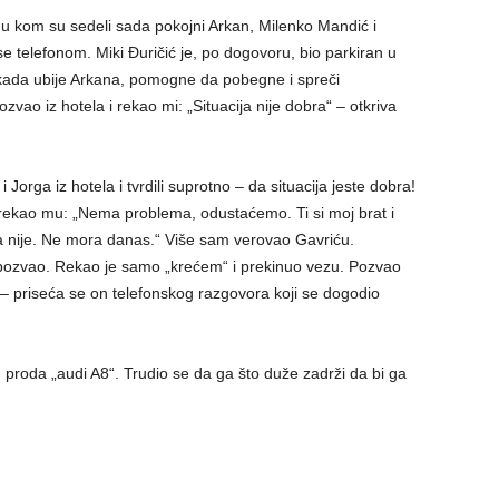
a u kom su sedeli sada pokojni Arkan, Milenko Mandić i
se telefonom. Miki Đuričić je, po dogovoru, bio parkiran u
, kada ubije Arkana, pomogne da pobegne i spreči
vao iz hotela i rekao mi: „Situacija nije dobra“ – otkriva
Jorga iz hotela i tvrdili suprotno – da situacija jeste dobra!
rekao mu: „Nema problema, odustaćemo. Ti si moj brat i
da nije. Ne mora danas.“ Više sam verovao Gavriću.
 pozvao. Rekao je samo „krećem“ i prekinuo vezu. Pozvao
 – priseća se on telefonskog razgovora koji se dogodio
 proda „audi A8“. Trudio se da ga što duže zadrži da bi ga