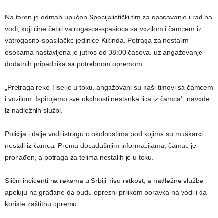
Na teren je odmah upućen Specijalistički tim za spasavanje i rad na
vodi, koji čine četiri vatrogasca-spasioca sa vozilom i čamcem iz
vatrogasno-spasilačke jedinice Kikinda. Potraga za nestalim
osobama nastavljena je jutros od 08:00 časova, uz angažovanje
dodatnih pripadnika sa potrebnom opremom.
„Pretraga reke Tise je u toku, angažovani su naši timovi sa čamcem
i vozilom. Ispitujemo sve okolnosti nestanka lica iz čamca“, navode
iz nadležnih službi.
Policija i dalje vodi istragu o okolnostima pod kojima su muškarci
nestali iz čamca. Prema dosadašnjim informacijama, čamac je
pronađen, a potraga za telima nestalih je u toku.
Slični incidenti na rekama u Srbiji nisu retkost, a nadležne službe
apeluju na građane da budu oprezni prilikom boravka na vodi i da
koriste zaštitnu opremu.