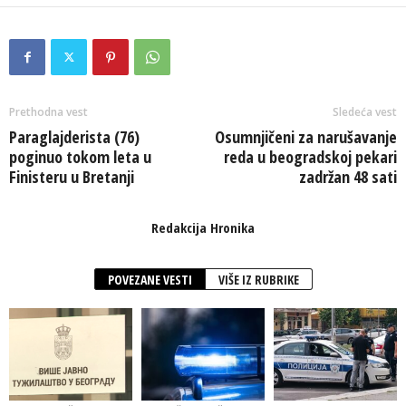
Prethodna vest
Sledeća vest
Paraglajderista (76)
Osumnjičeni za narušavanje
poginuo tokom leta u
reda u beogradskoj pekari
Finisteru u Bretanji
zadržan 48 sati
Redakcija Hronika
POVEZANE VESTI
VIŠE IZ RUBRIKE