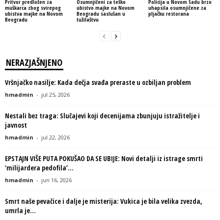
Pritvor predložen za
Osumnjičeni za teško
Policija u Novom Sadu brzo
muškarca zbog svirepog
ubistvo majke na Novom
uhapsila osumnjičene za
ubistva majke na Novom
Beogradu saslušan u
pljačku restorana
Beogradu
tužilaštvu
NERAZJAŠNJENO
Vršnjačko nasilje: Kada dečja svađa preraste u ozbiljan problem
hmadmin
-
jul 25, 2026
Nestali bez traga: Slučajevi koji decenijama zbunjuju istražitelje i
javnost
hmadmin
-
jul 22, 2026
EPSTAJN VIŠE PUTA POKUŠAO DA SE UBIJE: Novi detalji iz istrage smrti
‘milijardera pedofila’...
hmadmin
-
jun 16, 2026
Smrt naše pevačice i dalje je misterija: Vukica je bila velika zvezda,
umrla je...