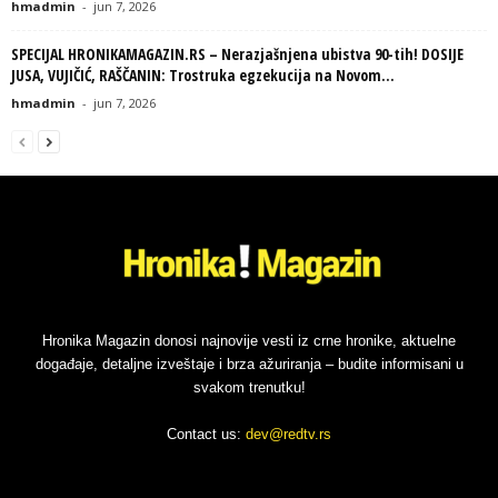
hmadmin
-
jun 7, 2026
SPECIJAL HRONIKAMAGAZIN.RS – Nerazjašnjena ubistva 90-tih! DOSIJE
JUSA, VUJIČIĆ, RAŠČANIN: Trostruka egzekucija na Novom...
hmadmin
-
jun 7, 2026
Hronika Magazin donosi najnovije vesti iz crne hronike, aktuelne
događaje, detaljne izveštaje i brza ažuriranja – budite informisani u
svakom trenutku!
Contact us:
dev@redtv.rs