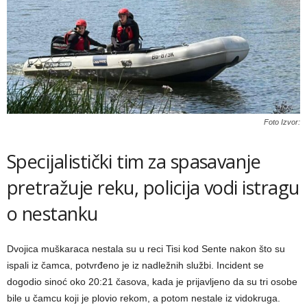
Foto Izvor:
Specijalistički tim za spasavanje
pretražuje reku, policija vodi istragu
o nestanku
Dvojica muškaraca nestala su u reci Tisi kod Sente nakon što su
ispali iz čamca, potvrđeno je iz nadležnih službi. Incident se
dogodio sinoć oko 20:21 časova, kada je prijavljeno da su tri osobe
bile u čamcu koji je plovio rekom, a potom nestale iz vidokruga.