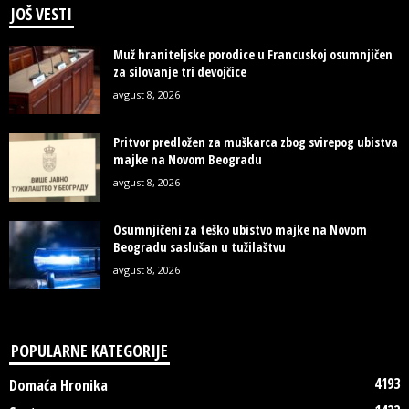
JOŠ VESTI
Muž hraniteljske porodice u Francuskoj osumnjičen
za silovanje tri devojčice
avgust 8, 2026
Pritvor predložen za muškarca zbog svirepog ubistva
majke na Novom Beogradu
avgust 8, 2026
Osumnjičeni za teško ubistvo majke na Novom
Beogradu saslušan u tužilaštvu
avgust 8, 2026
POPULARNE KATEGORIJE
4193
Domaća Hronika