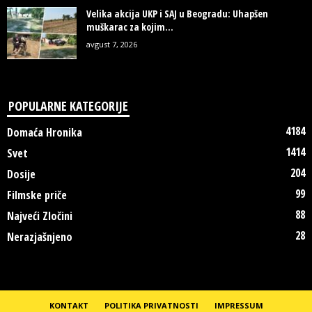
Velika akcija UKP i SAJ u Beogradu: Uhapšen
muškarac za kojim...
avgust 7, 2026
POPULARNE KATEGORIJE
4184
Domaća Hronika
1414
Svet
204
Dosije
99
Filmske priče
88
Najveći Zločini
28
Nerazjašnjeno
KONTAKT
POLITIKA PRIVATNOSTI
IMPRESSUM