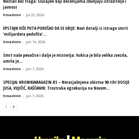
Nestali bez traga: Slučajevi koji decenijama zbunjuju istražitelje i
javnost
hmadmin
-
jul 22, 2026
EPSTAJN VIŠE PUTA POKUŠAO DA SE UBIJE: Novi detalji iz istrage smrti
‘milijardera pedofila’...
hmadmin
-
jun 16, 2026
Smrt naše pevačice i dalje je misterija: Vukica je bila velika zvezda,
umrla je...
hmadmin
-
jun 7, 2026
SPECIJAL HRONIKAMAGAZIN.RS – Nerazjašnjena ubistva 90-tih! DOSIJE
JUSA, VUJIČIĆ, RAŠČANIN: Trostruka egzekucija na Novom...
hmadmin
-
jun 7, 2026