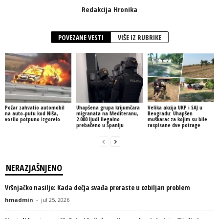
Redakcija Hronika
POVEZANE VESTI
VIŠE IZ RUBRIKE
Požar zahvatio automobil
Uhapšena grupa krijumčara
Velika akcija UKP i SAJ u
na auto-putu kod Niša,
migranata na Mediteranu,
Beogradu: Uhapšen
vozilo potpuno izgorelo
2.000 ljudi ilegalno
muškarac za kojim su bile
prebačeno u Španiju
raspisane dve potrage
NERAZJAŠNJENO
Vršnjačko nasilje: Kada dečja svađa preraste u ozbiljan problem
hmadmin
-
jul 25, 2026