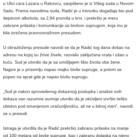
u Ulici cara Lazara u Rakovcu, saopšteno je iz Višeg suda u Novom
Sadu. Prema navodima suda, Radić je u trenutku događaja bio pod
dejstvom alkohola, sa 2,84 promila u krvi, i prekršio je meru
zabrane prilaska i komunikacije sa bivšom suprugom, koja mu je
bila izrečena pravnosnažnom presudom.
U obrazloženju presude navodi se da je Radić tog dana došao na
adresu na kojoj su žrtve živele, razvalio zaključana vrata i ušao u
kuću. Sud je utvrdio da je sa umišljajem lišio života obe žene.
Najpre je u prizemlju napao majku bivše supruge, a potom se
popeo na sprat gde je napao bivšu suprugu.
„Sud je nakon sprovedenog dokaznog postupka i analize svih
dokaza van razumne sumnje utvrdio da je okrivljeni izvršio teško
ubistvo pod smanjenom uračunljivošću, ali ne u bitnoj meri“, navodi
se u presudi.
Istraga je utvrdila da je Radić prekršio zabranu prilaska na manje
od 100 metara od bivše supruge, kao i zabranu dolaska na njeno