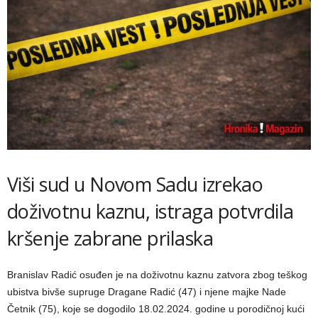
Viši sud u Novom Sadu izrekao
doživotnu kaznu, istraga potvrdila
kršenje zabrane prilaska
Branislav Radić osuđen je na doživotnu kaznu zatvora zbog teškog
ubistva bivše supruge Dragane Radić (47) i njene majke Nade
Četnik (75), koje se dogodilo 18.02.2024. godine u porodičnoj kući