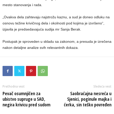
mesto stanovanja i rada.
„Ovakva dela zahtevaju najstrožu kaznu, a sud je doneo odluku na
osnovu težine krivičnog dela i okolnosti pod kojima je izvršeno“,
izjavila je predsedavajuća sudija mr Sanja Berak.
Postupak je sproveden u skladu sa zakonom, a presuda je izrečena
nakon detaljne analize svih relevantnih dokaza.
Prethodna vest
Sledeća vest
Pevač osumnjičen za
Saobraćajna nesreća u
ubistvo supruge u SAD,
Sjenici, poginule majka i
negira krivicu pred sudom
ćerka, sin teško povređen