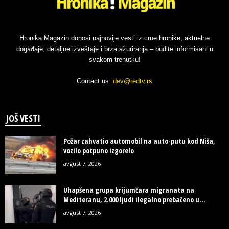
Hronika Magazin donosi najnovije vesti iz crne hronike, aktuelne
događaje, detaljne izveštaje i brza ažuriranja – budite informisani u
svakom trenutku!
Contact us:
dev@redtv.rs
JOŠ VESTI
Požar zahvatio automobil na auto-putu kod Niša,
vozilo potpuno izgorelo
avgust 7, 2026
Uhapšena grupa krijumčara migranata na
Mediteranu, 2.000 ljudi ilegalno prebačeno u...
avgust 7, 2026