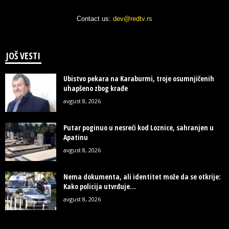
Contact us:
dev@redtv.rs
JOŠ VESTI
Ubistvo pekara na Karaburmi, troje osumnjičenih
uhapšeno zbog krađe
avgust 8, 2026
Putar poginuo u nesreći kod Loznice, sahranjen u
Apatinu
avgust 8, 2026
Nema dokumenta, ali identitet može da se otkrije:
Kako policija utvrđuje...
avgust 8, 2026