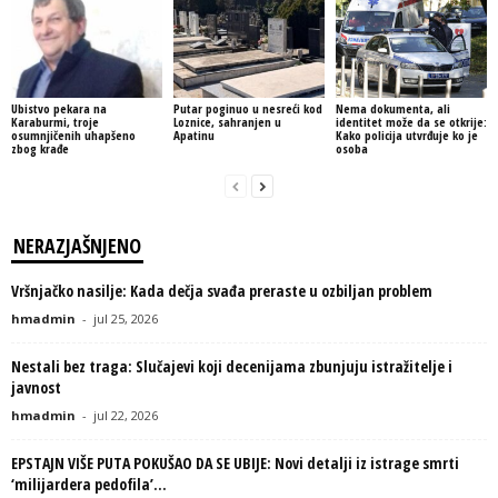
Ubistvo pekara na
Putar poginuo u nesreći kod
Nema dokumenta, ali
Karaburmi, troje
Loznice, sahranjen u
identitet može da se otkrije:
osumnjičenih uhapšeno
Apatinu
Kako policija utvrđuje ko je
zbog krađe
osoba
NERAZJAŠNJENO
Vršnjačko nasilje: Kada dečja svađa preraste u ozbiljan problem
hmadmin
-
jul 25, 2026
Nestali bez traga: Slučajevi koji decenijama zbunjuju istražitelje i
javnost
hmadmin
-
jul 22, 2026
EPSTAJN VIŠE PUTA POKUŠAO DA SE UBIJE: Novi detalji iz istrage smrti
‘milijardera pedofila’...