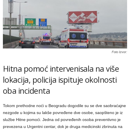
Foto Izvor:
Hitna pomoć intervenisala na više
lokacija, policija ispituje okolnosti
oba incidenta
Tokom prethodne noći u Beogradu dogodile su se dve saobraćajne
nezgode u kojima su lakše povređene dve osobe, saopšteno je iz
službe Hitne pomoći. Jedna od povređenih osoba preventivno je
prevezena u Urgentni centar, dok je druga medicinski zbrinuta na