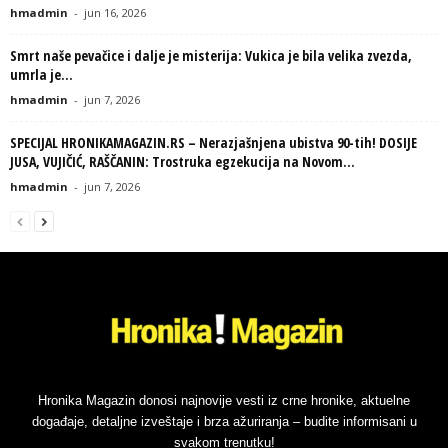
hmadmin
-
jun 16, 2026
Smrt naše pevačice i dalje je misterija: Vukica je bila velika zvezda,
umrla je...
hmadmin
-
jun 7, 2026
SPECIJAL HRONIKAMAGAZIN.RS – Nerazjašnjena ubistva 90-tih! DOSIJE
JUSA, VUJIČIĆ, RAŠČANIN: Trostruka egzekucija na Novom...
hmadmin
-
jun 7, 2026
Hronika Magazin donosi najnovije vesti iz crne hronike, aktuelne
događaje, detaljne izveštaje i brza ažuriranja – budite informisani u
svakom trenutku!