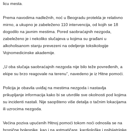
licu mesta.
Prema navodima nadležnih, noć u Beogradu protekla je relativno
mirno, a ukupno je zabeleženo 110 intervencija, od kojih se 18
dogodilo na javnim mestima. Pored saobraćajnih nezgoda,
zabeleženo je i nekoliko slučajeva u kojima su građani u
alkoholisanom stanju prevezeni na odeljenje toksikologije
Vojnomedicinske akademije.
„U oba slučaja saobraćajnih nezgoda nije bilo teže povređenih, a
ekipe su brzo reagovale na terenu“, navedeno je iz Hitne pomoći.
Policija je obavila uviđaj na mestima nezgoda i nastavlja
prikupljanje informacija kako bi se utvrdile sve okolnosti pod kojima
su incidenti nastali. Nije saopšteno više detalja o tačnim lokacijama
ili uzrocima nezgoda.
Većina poziva upućenih Hitnoj pomoći tokom noći odnosila se na
hronične bolesnike, kao i na astmatičare, kardiološke i psihijatrijske