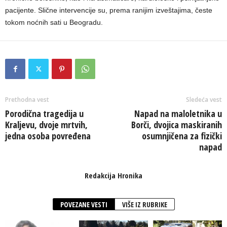
pacijente. Slične intervencije su, prema ranijim izveštajima, česte
tokom noćnih sati u Beogradu.
Prethodna vest
Sledeća vest
Porodična tragedija u
Napad na maloletnika u
Kraljevu, dvoje mrtvih,
Borči, dvojica maskiranih
jedna osoba povređena
osumnjičena za fizički
napad
Redakcija Hronika
POVEZANE VESTI
VIŠE IZ RUBRIKE